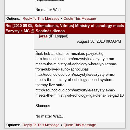
No matter Watt..
Options:
Reply To This Message
•
Quote This Message
Re: [2010-09-05, Sekmadienis, Vilnius] Ministry of echology meets
Eazystyle MC @ Sostinės dienos
jaras
(IP Logged)
August 30, 2010 09:56PM
Šiek tiek atliekamos muzikos pavyzdžių:
http://soundcloud.com/eazystyle/eazystyle-mc-
meets-the-ministry-of-echology-where-you-come-
from-dub-live-kauno-jachtklubas
http://soundcloud.com/eazystyle/eazystyle-mc-
meets-the-ministry-of-echology-sound-system-
therapy-live-satta
http://soundcloud.com/eazystyle/eazystyle-mc-
meets-the-ministry-of-echology-ilga-diena-live-gadi10
Skanaus
No matter Watt..
Options:
Reply To This Message
•
Quote This Message