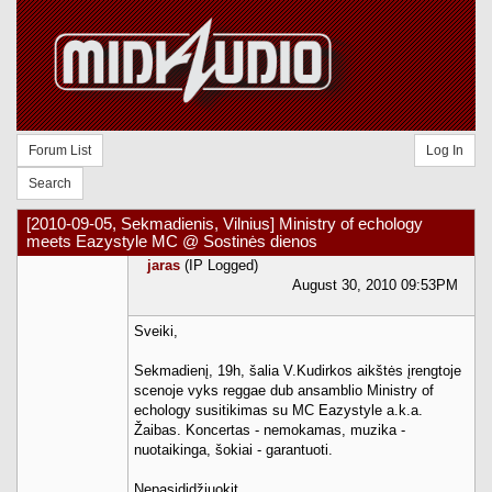
Forum List
Log In
Search
[2010-09-05, Sekmadienis, Vilnius] Ministry of echology
meets Eazystyle MC @ Sostinės dienos
jaras
(IP Logged)
August 30, 2010 09:53PM
Sveiki,
Sekmadienį, 19h, šalia V.Kudirkos aikštės įrengtoje
scenoje vyks reggae dub ansamblio Ministry of
echology susitikimas su MC Eazystyle a.k.a.
Žaibas. Koncertas - nemokamas, muzika -
nuotaikinga, šokiai - garantuoti.
Nepasididžiuokit.