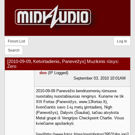
Forum List
Log In
Search
[2010-09-09, Ketvirtadienis, Panevėžys] Muzikinis rūsys:
Zero
doo
(IP Logged)
September 03, 2010 10:01AM
2010-09-09 Panevėžio bendruomenių rūmuose
nuostabių nuostabiausias renginys. Kuriame ne tik
XIII Fortas (Panevėžys, www.13fortas.lt),
švenčiantis savo 1-ių metų gimtadienį, Nigh
(Panevėžys), Dalyvis (Šiauliai), tačiau atvyksta
Metal grupė iš Vengrijos Checkpoint Charlie. Visus
kviečiame apsilankyti.
[img]http://www.fotoz.lt/res/img/photos/395314m.jpg?