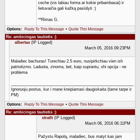
ceche (vis labiau forma ar kokie pribambasai) ir
lietuvaičia gali kažką pasiūlyti :)
**Rimas G.
Options:
Reply To This Message
•
Quote This Message
Re: ambicingas tautietis :)
albertas
(IP Logged)
March 05, 2016 09:23PM
Maladiec bachuras! Turechiau 2.5 euro, nusipirkchiau vien ish
patriotizmo. Laduota, zinoma, bet, kaip suprantu, shi opcija - ne
problema
________________________________________________________
Ignoruoju postus, kur i mane kreipiamasi daugiskaita (tame tarpe ir
PM)
Options:
Reply To This Message
•
Quote This Message
Re: ambicingas tautietis :)
stratlt
(IP Logged)
March 06, 2016 06:11PM
Pažystu Rapolą, maladiec, bus matyt kas jam