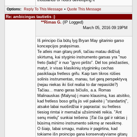
Options:
Reply To This Message
•
Quote This Message
Re: ambicingas tautietis :)
**Rimas G.
(IP Logged)
March 05, 2016 09:19PM
Iš principo čia būtų lyg Bryan May gitarinio garso
koncepcijos pratęsimas.
Te atleis man gitarų profi, tačiau matau didžiulį
skirtumą, kai styginio instrumento garsas yra "nuo
freto (lado)" ir nuo "gyvo piršto". Dėl tos priežasties,
matyt, ir visas klasikinių stygininkų cechas
pasikliauja fretless grifu. Kaip tam tikros rūšies
solinis instrumentas, manau, turi gerą perspektyvą
(nejau niekas iki šiol realiai to dar nepasiūlė?)
Tačiau... mano geras bičiulis, a.a. Romas
Malinauskas (Malyna) į mano klausimą, kas atsitiko,
kad fretless boso grifą jis vėl pakeitė į "standartinį",
atsakė labai nuoširdžiai ir paprastai: su fretless
tiesiog rimtai ir memažai užsiiminėti reikia. "Ant
senų mielių" sunkiai teišeina :)Tai čia gal ir raktas į
būsimą minimo instrumento sėkmę ar nesėkmę.
O šiaip, labai smagu, malonu ir pagirtina, kad
tokiame išn proincipo gana konservatyviame gitarų