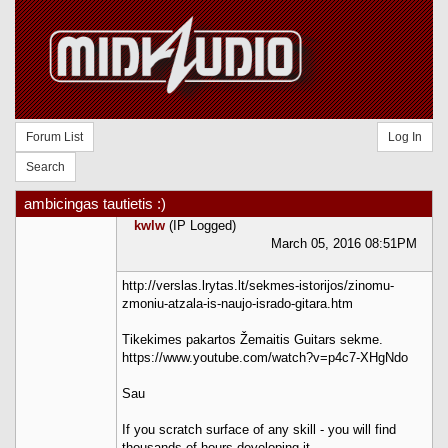
Forum List
Log In
Search
ambicingas tautietis :)
kwlw
(IP Logged)
March 05, 2016 08:51PM
http://verslas.lrytas.lt/sekmes-istorijos/zinomu-
zmoniu-atzala-is-naujo-isrado-gitara.htm
Tikekimes pakartos Žemaitis Guitars sekme.
https://www.youtube.com/watch?v=p4c7-XHgNdo
Sau
If you scratch surface of any skill - you will find
thousands of hours developing it