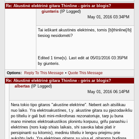
Re: Akustinė elektrinė gitara Thinline - gėris ar blogis?
giunteris
(IP Logged)
May 01, 2016 03:34PM
Tai ieškant akustinės elektrinės, tomis [b]thinline[/b]
tiesiog nesidomėti?
Edited 1 time(s). Last edit at 05/01/2016 03:35PM
by giunteris.
Options:
Reply To This Message
•
Quote This Message
Re: Akustinė elektrinė gitara Thinline - gėris ar blogis?
albertas
(IP Logged)
May 01, 2016 06:14PM
Nera tokio tipo gitaros "akustine elektrine". Nebent ash atsilikau
nuo laiko. Yra elektroakustines, t.y. akustine gitara su pjezodavikliu
po tilteliu ir gali buti mini-mikrofonas rezonatoriuje, tarp ju buna
mano minetos elektroakustikos plonintu korpusu, grifu panashiu i
elektrines (nors kaip shiais laikais, shi savoka labai plati ir
persipinanti su kitomis), mediniu tilteliu ir lengvu priejimu prie
aukshtu ladu. Yra elektrines gitaros su visa el. gitaroms budinga