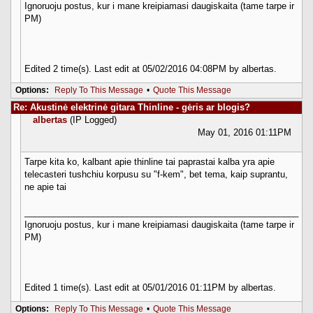
Ignoruoju postus, kur i mane kreipiamasi daugiskaita (tame tarpe ir
PM)
Edited 2 time(s). Last edit at 05/02/2016 04:08PM by albertas.
Options:
Reply To This Message
•
Quote This Message
Re: Akustinė elektrinė gitara Thinline - gėris ar blogis?
albertas
(IP Logged)
May 01, 2016 01:11PM
Tarpe kita ko, kalbant apie thinline tai paprastai kalba yra apie
telecasteri tushchiu korpusu su "f-kem", bet tema, kaip suprantu,
ne apie tai
________________________________________________________
Ignoruoju postus, kur i mane kreipiamasi daugiskaita (tame tarpe ir
PM)
Edited 1 time(s). Last edit at 05/01/2016 01:11PM by albertas.
Options:
Reply To This Message
•
Quote This Message