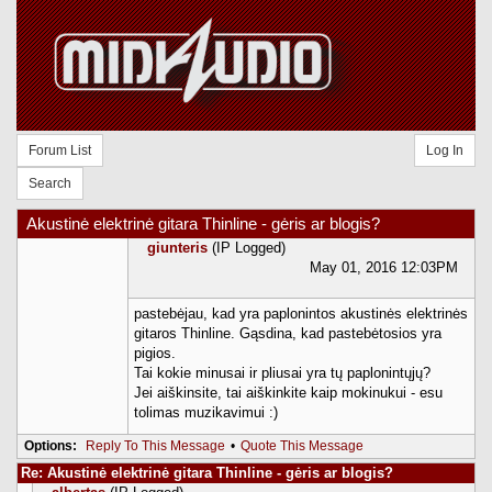
Forum List
Log In
Search
Akustinė elektrinė gitara Thinline - gėris ar blogis?
giunteris
(IP Logged)
May 01, 2016 12:03PM
pastebėjau, kad yra paplonintos akustinės elektrinės
gitaros Thinline. Gąsdina, kad pastebėtosios yra
pigios.
Tai kokie minusai ir pliusai yra tų paplonintųjų?
Jei aiškinsite, tai aiškinkite kaip mokinukui - esu
tolimas muzikavimui :)
Options:
Reply To This Message
•
Quote This Message
Re: Akustinė elektrinė gitara Thinline - gėris ar blogis?