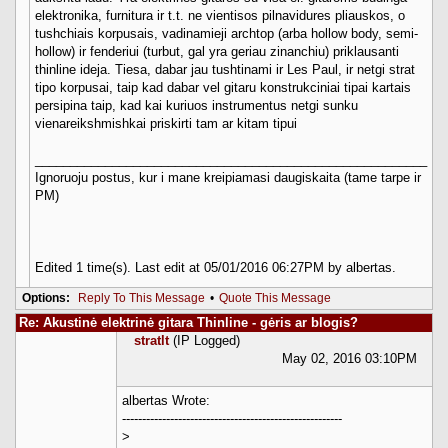
elektronika, furnitura ir t.t. ne vientisos pilnavidures pliauskos, o
tushchiais korpusais, vadinamieji archtop (arba hollow body, semi-
hollow) ir fenderiui (turbut, gal yra geriau zinanchiu) priklausanti
thinline ideja. Tiesa, dabar jau tushtinami ir Les Paul, ir netgi strat
tipo korpusai, taip kad dabar vel gitaru konstrukciniai tipai kartais
persipina taip, kad kai kuriuos instrumentus netgi sunku
vienareikshmishkai priskirti tam ar kitam tipui
________________________________________________________
Ignoruoju postus, kur i mane kreipiamasi daugiskaita (tame tarpe ir
PM)
Edited 1 time(s). Last edit at 05/01/2016 06:27PM by albertas.
Options:
Reply To This Message
•
Quote This Message
Re: Akustinė elektrinė gitara Thinline - gėris ar blogis?
stratlt
(IP Logged)
May 02, 2016 03:10PM
albertas Wrote:
-------------------------------------------------------
>