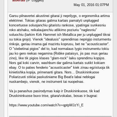
albertas
(IP Logged)
May 01, 2016 01:07PM
Garsu pilnavertei akustinei gitarai ji neprilygs, o ergonomika artima
elektrinei. Tokias gitaras galima kartais pamatyti unplugged
koncertuose soluojanchiu gitaristu rankose, ypatingai sunkesniu
roko atshaku, reikalaujanchiu atlikimo poziuriu "naglesniu"
soluochiu (tarkim Kirk Hammet ish Metallica per ju unplugged tikrai
su tokia grojo). Vienok "idealusis" sprendimas neprigijo insturmentu
rinkoje, geriau imama gal mazintu koprusu, bet ne "acousticaster".
O "stebetinai pigios" del to, kad normalaus lygio instrumentu tokiu
jau ko gero niekas negamina (Robke pataisys, jis pas mus geriau
zino), like tik pigios klases "glam-rock" laiku sprendimu kopijos.
Nors gal koki carvin, washburn dar galima kartais sutikt kokiam
ebay. O to paties fenderio "acousticaster" kiek zinau egzistuoja tik
kinietishka kopija, primenanti gitara. Nors... Druskininkuose
Poliarizuoti stiklai paskutiniame Big Beat'e labai neblogai
nuskambejo, vienok, ne instrument tai nuopelnas.
Va ju panashus pasirodymas kaip ir Druskininkuose, tik kad
Druskininkuose buvo trise, gitara/vokalas, bosas ir bugnai:
https://www.youtube.com/watch?v=qptpWJzYi_E
________________________________________________________