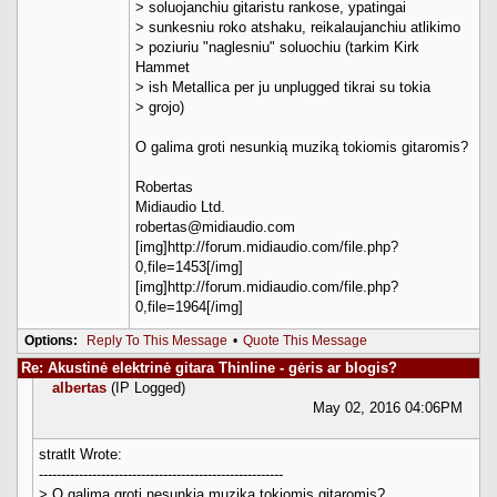
> soluojanchiu gitaristu rankose, ypatingai
> sunkesniu roko atshaku, reikalaujanchiu atlikimo
> poziuriu "naglesniu" soluochiu (tarkim Kirk
Hammet
> ish Metallica per ju unplugged tikrai su tokia
> grojo)
O galima groti nesunkią muziką tokiomis gitaromis?
Robertas
Midiaudio Ltd.
robertas@midiaudio.com
[img]http://forum.midiaudio.com/file.php?
0,file=1453[/img]
[img]http://forum.midiaudio.com/file.php?
0,file=1964[/img]
Options:
Reply To This Message
•
Quote This Message
Re: Akustinė elektrinė gitara Thinline - gėris ar blogis?
albertas
(IP Logged)
May 02, 2016 04:06PM
stratlt Wrote:
-------------------------------------------------------
> O galima groti nesunkią muziką tokiomis gitaromis?