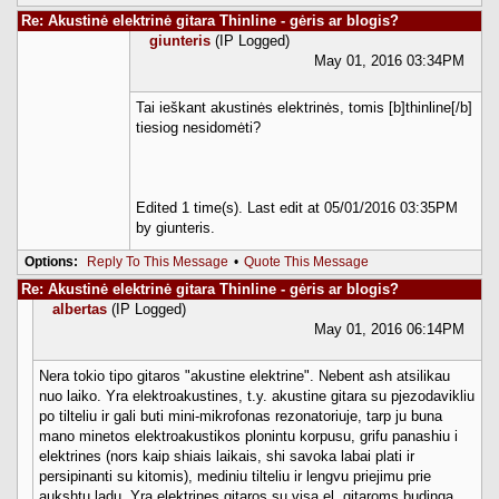
Re: Akustinė elektrinė gitara Thinline - gėris ar blogis?
giunteris
(IP Logged)
May 01, 2016 03:34PM
Tai ieškant akustinės elektrinės, tomis [b]thinline[/b]
tiesiog nesidomėti?
Edited 1 time(s). Last edit at 05/01/2016 03:35PM
by giunteris.
Options:
Reply To This Message
•
Quote This Message
Re: Akustinė elektrinė gitara Thinline - gėris ar blogis?
albertas
(IP Logged)
May 01, 2016 06:14PM
Nera tokio tipo gitaros "akustine elektrine". Nebent ash atsilikau
nuo laiko. Yra elektroakustines, t.y. akustine gitara su pjezodavikliu
po tilteliu ir gali buti mini-mikrofonas rezonatoriuje, tarp ju buna
mano minetos elektroakustikos plonintu korpusu, grifu panashiu i
elektrines (nors kaip shiais laikais, shi savoka labai plati ir
persipinanti su kitomis), mediniu tilteliu ir lengvu priejimu prie
aukshtu ladu. Yra elektrines gitaros su visa el. gitaroms budinga