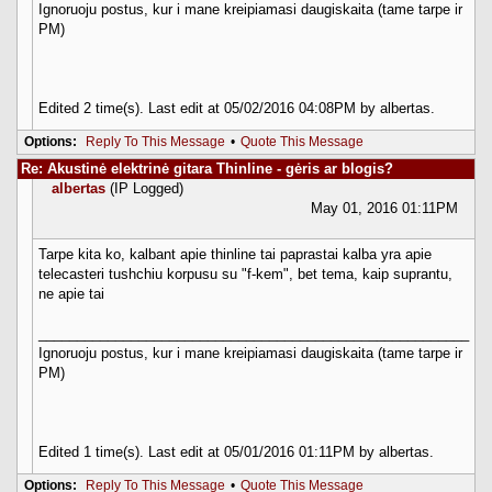
Ignoruoju postus, kur i mane kreipiamasi daugiskaita (tame tarpe ir
PM)
Edited 2 time(s). Last edit at 05/02/2016 04:08PM by albertas.
Options:
Reply To This Message
•
Quote This Message
Re: Akustinė elektrinė gitara Thinline - gėris ar blogis?
albertas
(IP Logged)
May 01, 2016 01:11PM
Tarpe kita ko, kalbant apie thinline tai paprastai kalba yra apie
telecasteri tushchiu korpusu su "f-kem", bet tema, kaip suprantu,
ne apie tai
________________________________________________________
Ignoruoju postus, kur i mane kreipiamasi daugiskaita (tame tarpe ir
PM)
Edited 1 time(s). Last edit at 05/01/2016 01:11PM by albertas.
Options:
Reply To This Message
•
Quote This Message