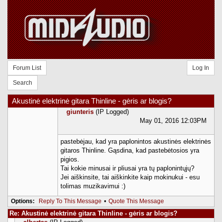
Forum List
Log In
Search
Akustinė elektrinė gitara Thinline - gėris ar blogis?
giunteris
(IP Logged)
May 01, 2016 12:03PM
pastebėjau, kad yra paplonintos akustinės elektrinės
gitaros Thinline. Gąsdina, kad pastebėtosios yra
pigios.
Tai kokie minusai ir pliusai yra tų paplonintųjų?
Jei aiškinsite, tai aiškinkite kaip mokinukui - esu
tolimas muzikavimui :)
Options:
Reply To This Message
•
Quote This Message
Re: Akustinė elektrinė gitara Thinline - gėris ar blogis?