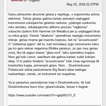
albertas
(IP Logged)
May 01, 2016 01:07PM
Garsu pilnavertei akustinei gitarai ji neprilygs, o ergonomika artima
elektrinei. Tokias gitaras galima kartais pamatyti unplugged
koncertuose soluojanchiu gitaristu rankose, ypatingai sunkesniu
roko atshaku, reikalaujanchiu atlikimo poziuriu "naglesniu"
soluochiu (tarkim Kirk Hammet ish Metallica per ju unplugged tikrai
su tokia grojo). Vienok "idealusis" sprendimas neprigijo insturmentu
rinkoje, geriau imama gal mazintu koprusu, bet ne "acousticaster".
O "stebetinai pigios" del to, kad normalaus lygio instrumentu tokiu
jau ko gero niekas negamina (Robke pataisys, jis pas mus geriau
zino), like tik pigios klases "glam-rock" laiku sprendimu kopijos.
Nors gal koki carvin, washburn dar galima kartais sutikt kokiam
ebay. O to paties fenderio "acousticaster" kiek zinau egzistuoja tik
kinietishka kopija, primenanti gitara. Nors... Druskininkuose
Poliarizuoti stiklai paskutiniame Big Beat'e labai neblogai
nuskambejo, vienok, ne instrument tai nuopelnas.
Va ju panashus pasirodymas kaip ir Druskininkuose, tik kad
Druskininkuose buvo trise, gitara/vokalas, bosas ir bugnai:
https://www.youtube.com/watch?v=qptpWJzYi_E
________________________________________________________