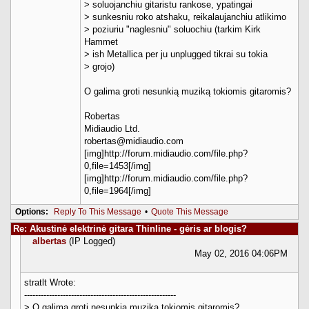
> soluojanchiu gitaristu rankose, ypatingai
> sunkesniu roko atshaku, reikalaujanchiu atlikimo
> poziuriu "naglesniu" soluochiu (tarkim Kirk
Hammet
> ish Metallica per ju unplugged tikrai su tokia
> grojo)
O galima groti nesunkią muziką tokiomis gitaromis?
Robertas
Midiaudio Ltd.
robertas@midiaudio.com
[img]http://forum.midiaudio.com/file.php?
0,file=1453[/img]
[img]http://forum.midiaudio.com/file.php?
0,file=1964[/img]
Options:
Reply To This Message
•
Quote This Message
Re: Akustinė elektrinė gitara Thinline - gėris ar blogis?
albertas
(IP Logged)
May 02, 2016 04:06PM
stratlt Wrote:
-------------------------------------------------------
> O galima groti nesunkią muziką tokiomis gitaromis?