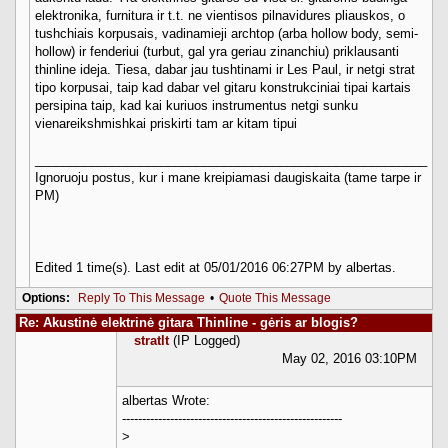
elektronika, furnitura ir t.t. ne vientisos pilnavidures pliauskos, o
tushchiais korpusais, vadinamieji archtop (arba hollow body, semi-
hollow) ir fenderiui (turbut, gal yra geriau zinanchiu) priklausanti
thinline ideja. Tiesa, dabar jau tushtinami ir Les Paul, ir netgi strat
tipo korpusai, taip kad dabar vel gitaru konstrukciniai tipai kartais
persipina taip, kad kai kuriuos instrumentus netgi sunku
vienareikshmishkai priskirti tam ar kitam tipui
________________________________________________________
Ignoruoju postus, kur i mane kreipiamasi daugiskaita (tame tarpe ir
PM)
Edited 1 time(s). Last edit at 05/01/2016 06:27PM by albertas.
Options:
Reply To This Message
•
Quote This Message
Re: Akustinė elektrinė gitara Thinline - gėris ar blogis?
stratlt
(IP Logged)
May 02, 2016 03:10PM
albertas Wrote:
-------------------------------------------------------
>