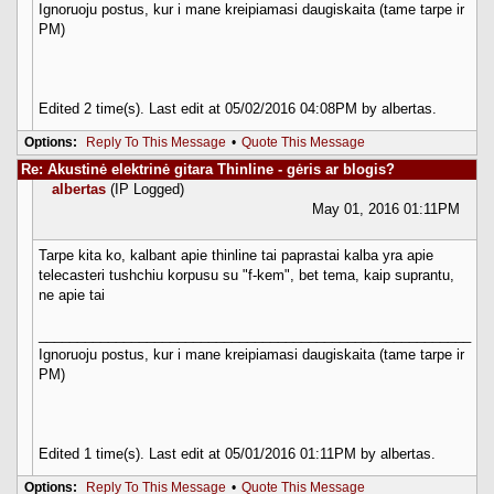
Ignoruoju postus, kur i mane kreipiamasi daugiskaita (tame tarpe ir
PM)
Edited 2 time(s). Last edit at 05/02/2016 04:08PM by albertas.
Options:
Reply To This Message
•
Quote This Message
Re: Akustinė elektrinė gitara Thinline - gėris ar blogis?
albertas
(IP Logged)
May 01, 2016 01:11PM
Tarpe kita ko, kalbant apie thinline tai paprastai kalba yra apie
telecasteri tushchiu korpusu su "f-kem", bet tema, kaip suprantu,
ne apie tai
________________________________________________________
Ignoruoju postus, kur i mane kreipiamasi daugiskaita (tame tarpe ir
PM)
Edited 1 time(s). Last edit at 05/01/2016 01:11PM by albertas.
Options:
Reply To This Message
•
Quote This Message