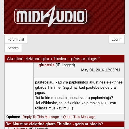
Forum List
Log In
Search
Akustinė elektrinė gitara Thinline - gėris ar blogis?
giunteris
(IP Logged)
May 01, 2016 12:03PM
pastebėjau, kad yra paplonintos akustinės elektrinės
gitaros Thinline. Gąsdina, kad pastebėtosios yra
pigios.
Tai kokie minusai ir pliusai yra tų paplonintųjų?
Jei aiškinsite, tai aiškinkite kaip mokinukui - esu
tolimas muzikavimui :)
Options:
Reply To This Message
•
Quote This Message
Re: Akustinė elektrinė gitara Thinline - gėris ar blogis?