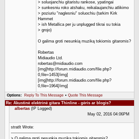
> soluojanchiu gitaristu rankose, ypatingai
> sunkesniu roko atshaku, reikalaujanchiu atlikimo
> poziuriu "naglesniu" soluochiu (tarkim Kirk
Hammet
> ish Metallica per ju unplugged tikrai su tokia
> grojo)
O galima groti nesunkią muziką tokiomis gitaromis?
Robertas
Midiaudio Ltd.
robertas@midiaudio.com
[img]http://forum.midiaudio.com/file.php?
0,file=1453[/img]
[img]http://forum.midiaudio.com/file.php?
0,file=1964[/img]
Options:
Reply To This Message
•
Quote This Message
Re: Akustinė elektrinė gitara Thinline - gėris ar blogis?
albertas
(IP Logged)
May 02, 2016 04:06PM
stratlt Wrote:
-------------------------------------------------------
> O galima groti nesunkią muziką tokiomis gitaromis?