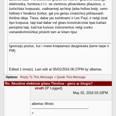
elektronika, furnitura ir t.t. ne vientisos pilnavidures pliauskos, o
tushchiais korpusais, vadinamieji archtop (arba hollow body, semi-
hollow) ir fenderiui (turbut, gal yra geriau zinanchiu) priklausanti
thinline ideja. Tiesa, dabar jau tushtinami ir Les Paul, ir netgi strat
tipo korpusai, taip kad dabar vel gitaru konstrukciniai tipai kartais
persipina taip, kad kai kuriuos instrumentus netgi sunku
vienareikshmishkai priskirti tam ar kitam tipui
________________________________________________________
Ignoruoju postus, kur i mane kreipiamasi daugiskaita (tame tarpe ir
PM)
Edited 1 time(s). Last edit at 05/01/2016 06:27PM by albertas.
Options:
Reply To This Message
•
Quote This Message
Re: Akustinė elektrinė gitara Thinline - gėris ar blogis?
stratlt
(IP Logged)
May 02, 2016 03:10PM
albertas Wrote:
-------------------------------------------------------
>