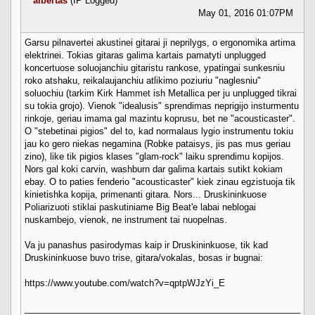
albertas
(IP Logged)
May 01, 2016 01:07PM
Garsu pilnavertei akustinei gitarai ji neprilygs, o ergonomika artima
elektrinei. Tokias gitaras galima kartais pamatyti unplugged
koncertuose soluojanchiu gitaristu rankose, ypatingai sunkesniu
roko atshaku, reikalaujanchiu atlikimo poziuriu "naglesniu"
soluochiu (tarkim Kirk Hammet ish Metallica per ju unplugged tikrai
su tokia grojo). Vienok "idealusis" sprendimas neprigijo insturmentu
rinkoje, geriau imama gal mazintu koprusu, bet ne "acousticaster".
O "stebetinai pigios" del to, kad normalaus lygio instrumentu tokiu
jau ko gero niekas negamina (Robke pataisys, jis pas mus geriau
zino), like tik pigios klases "glam-rock" laiku sprendimu kopijos.
Nors gal koki carvin, washburn dar galima kartais sutikt kokiam
ebay. O to paties fenderio "acousticaster" kiek zinau egzistuoja tik
kinietishka kopija, primenanti gitara. Nors... Druskininkuose
Poliarizuoti stiklai paskutiniame Big Beat'e labai neblogai
nuskambejo, vienok, ne instrument tai nuopelnas.
Va ju panashus pasirodymas kaip ir Druskininkuose, tik kad
Druskininkuose buvo trise, gitara/vokalas, bosas ir bugnai:
https://www.youtube.com/watch?v=qptpWJzYi_E
________________________________________________________