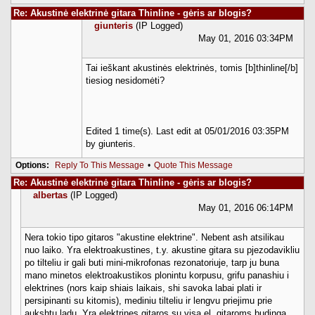
Re: Akustinė elektrinė gitara Thinline - gėris ar blogis?
giunteris
(IP Logged)
May 01, 2016 03:34PM
Tai ieškant akustinės elektrinės, tomis [b]thinline[/b]
tiesiog nesidomėti?
Edited 1 time(s). Last edit at 05/01/2016 03:35PM
by giunteris.
Options:
Reply To This Message
•
Quote This Message
Re: Akustinė elektrinė gitara Thinline - gėris ar blogis?
albertas
(IP Logged)
May 01, 2016 06:14PM
Nera tokio tipo gitaros "akustine elektrine". Nebent ash atsilikau
nuo laiko. Yra elektroakustines, t.y. akustine gitara su pjezodavikliu
po tilteliu ir gali buti mini-mikrofonas rezonatoriuje, tarp ju buna
mano minetos elektroakustikos plonintu korpusu, grifu panashiu i
elektrines (nors kaip shiais laikais, shi savoka labai plati ir
persipinanti su kitomis), mediniu tilteliu ir lengvu priejimu prie
aukshtu ladu. Yra elektrines gitaros su visa el. gitaroms budinga