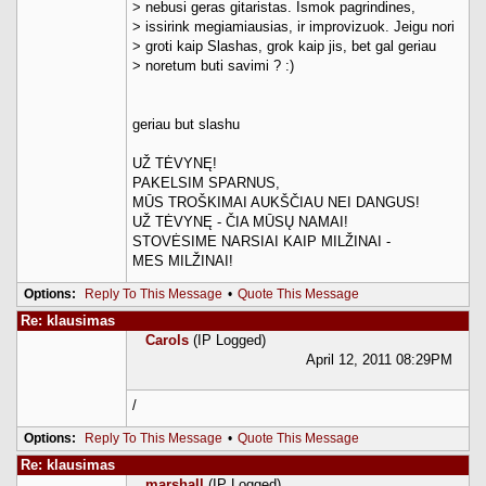
> nebusi geras gitaristas. Ismok pagrindines,
> issirink megiamiausias, ir improvizuok. Jeigu nori
> groti kaip Slashas, grok kaip jis, bet gal geriau
> noretum buti savimi ? :)
geriau but slashu
UŽ TĖVYNĘ!
PAKELSIM SPARNUS,
MŪS TROŠKIMAI AUKŠČIAU NEI DANGUS!
UŽ TĖVYNĘ - ČIA MŪSŲ NAMAI!
STOVĖSIME NARSIAI KAIP MILŽINAI -
MES MILŽINAI!
Options:
Reply To This Message
•
Quote This Message
Re: klausimas
Carols
(IP Logged)
April 12, 2011 08:29PM
/
Options:
Reply To This Message
•
Quote This Message
Re: klausimas
marshall
(IP Logged)