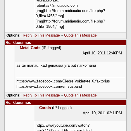
Midiaudio Ltd.
robertas@midiaudio.com
[img]http://forum.midiaudio.com/file.php?
0,file=1453[/img]
[img]http://forum.midiaudio.com/file.php?
0,file=1964[/img]
Options:
Reply To This Message
•
Quote This Message
Re: klausimas
Metal Gods
(IP Logged)
April 10, 2011 12:46PM
as tai manau, kad geriausia yra but narkomanu
_____________________________________________________
https://www.facebook.com/Giedre.Vokietyte.X.faktorius
https://www.facebook.com/emsusband
Options:
Reply To This Message
•
Quote This Message
Re: klausimas
Carols
(IP Logged)
April 10, 2011 02:11PM
http://www.youtube.com/watch?
v=oX1OtDh_w_I&feature=related