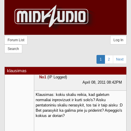
Forum List
Log In
Search
1
2
Next
klausimas
No1
(IP Logged)
April 08, 2011 08:42PM
Klausimas: kokiu skaliu reikia, kad galetum
normaliai inprovizuot ir kurti solo's? Aisku
pentatoniniu skaliu nerasykit, tos tai ir taip aisku :D
Bet parasykit ka galima prie ju priderint? Arpeggio's
kokius ar dorian?