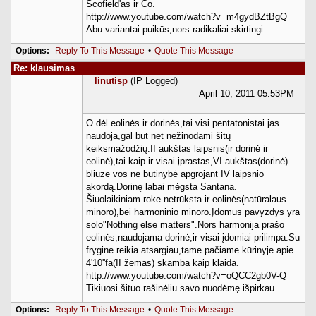
Scofield'as ir Co.
http://www.youtube.com/watch?v=m4gydBZtBgQ
Abu variantai puikūs,nors radikaliai skirtingi.
Options:
Reply To This Message
•
Quote This Message
Re: klausimas
linutisp
(IP Logged)
April 10, 2011 05:53PM
O dėl eolinės ir dorinės,tai visi pentatonistai jas
naudoja,gal būt net nežinodami šitų
keiksmažodžių.II aukštas laipsnis(ir dorinė ir
eolinė),tai kaip ir visai įprastas,VI aukštas(dorinė)
bliuze vos ne būtinybė apgrojant IV laipsnio
akordą.Dorinę labai mėgsta Santana.
Šiuolaikiniam roke netrūksta ir eolinės(natūralaus
minoro),bei harmoninio minoro.Įdomus pavyzdys yra
solo"Nothing else matters".Nors harmonija prašo
eolinės,naudojama dorinė,ir visai įdomiai prilimpa.Su
frygine reikia atsargiau,tame pačiame kūrinyje apie
4'10''fa(II žemas) skamba kaip klaida.
http://www.youtube.com/watch?v=oQCC2gb0V-Q
Tikiuosi šituo rašinėliu savo nuodėmę išpirkau.
Options:
Reply To This Message
•
Quote This Message