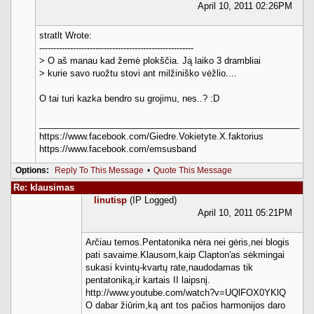
April 10, 2011 02:26PM
stratlt Wrote:
-------------------------------------------------------
> O aš manau kad žemė plokščia. Ją laiko 3 drambliai
> kurie savo ruožtu stovi ant milžiniško vėžlio....
O tai turi kazka bendro su grojimu, nes..? :D
_____________________________________________________
https://www.facebook.com/Giedre.Vokietyte.X.faktorius
https://www.facebook.com/emsusband
Options:
Reply To This Message
•
Quote This Message
Re: klausimas
linutisp
(IP Logged)
April 10, 2011 05:21PM
Arčiau temos.Pentatonika nėra nei gėris,nei blogis
pati savaime.Klausom,kaip Clapton'as sėkmingai
sukasi kvintų-kvartų rate,naudodamas tik
pentatoniką,ir kartais II laipsnį.
http://www.youtube.com/watch?v=UQlFOX0YKlQ
O dabar žiūrim,ką ant tos pačios harmonijos daro