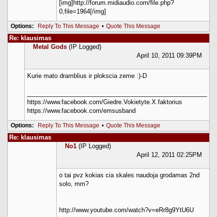
[img]http://forum.midiaudio.com/file.php?
0,file=1964[/img]
Options:
Reply To This Message
•
Quote This Message
Re: klausimas
Metal Gods
(IP Logged)
April 10, 2011 09:39PM
Kurie mato dramblius ir plokscia zeme :)-D
_____________________________________________________
https://www.facebook.com/Giedre.Vokietyte.X.faktorius
https://www.facebook.com/emsusband
Options:
Reply To This Message
•
Quote This Message
Re: klausimas
No1
(IP Logged)
April 12, 2011 02:25PM
o tai pvz kokias cia skales naudoja grodamas 2nd
solo, mm?
http://www.youtube.com/watch?v=eRr8g9YtU6U