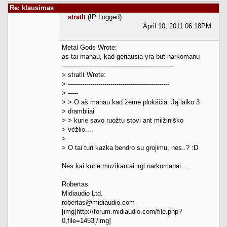
Re: klausimas
stratlt
(IP Logged)
April 10, 2011 06:18PM
Metal Gods Wrote:
as tai manau, kad geriausia yra but narkomanu
-------------------------------------------------------
> stratlt Wrote:
> --------------------------------------------------
> -----
> > O aš manau kad žemė plokščia. Ją laiko 3
> drambliai
> > kurie savo ruožtu stovi ant milžiniško
> vėžlio....
>
> O tai turi kazka bendro su grojimu, nes..? :D
Nes kai kurie muzikantai irgi narkomanai....
Robertas
Midiaudio Ltd.
robertas@midiaudio.com
[img]http://forum.midiaudio.com/file.php?
0,file=1453[/img]