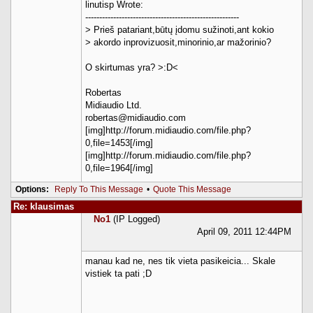
linutisp Wrote:
-------------------------------------------------------
> Prieš patariant,būtų įdomu sužinoti,ant kokio
> akordo inprovizuosit,minorinio,ar mažorinio?
O skirtumas yra? >:D<
Robertas
Midiaudio Ltd.
robertas@midiaudio.com
[img]http://forum.midiaudio.com/file.php?
0,file=1453[/img]
[img]http://forum.midiaudio.com/file.php?
0,file=1964[/img]
Options:
Reply To This Message
•
Quote This Message
Re: klausimas
No1
(IP Logged)
April 09, 2011 12:44PM
manau kad ne, nes tik vieta pasikeicia... Skale
vistiek ta pati ;D