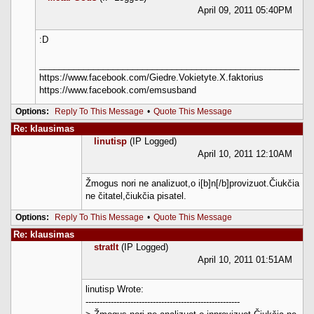
April 09, 2011 05:40PM
:D
_____________________________________________________
https://www.facebook.com/Giedre.Vokietyte.X.faktorius
https://www.facebook.com/emsusband
Options:
Reply To This Message
•
Quote This Message
Re: klausimas
linutisp
(IP Logged)
April 10, 2011 12:10AM
Žmogus nori ne analizuot,o i[b]n[/b]provizuot.Čiukčia
ne čitatel,čiukčia pisatel.
Options:
Reply To This Message
•
Quote This Message
Re: klausimas
stratlt
(IP Logged)
April 10, 2011 01:51AM
linutisp Wrote:
-------------------------------------------------------