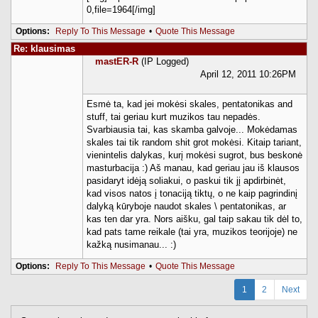
0,file=1964[/img]
Options:
Reply To This Message
•
Quote This Message
Re: klausimas
mastER-R
(IP Logged)
April 12, 2011 10:26PM
Esmė ta, kad jei mokėsi skales, pentatonikas and
stuff, tai geriau kurt muzikos tau nepadės.
Svarbiausia tai, kas skamba galvoje... Mokėdamas
skales tai tik random shit grot mokėsi. Kitaip tariant,
vienintelis dalykas, kurį mokėsi sugrot, bus beskonė
masturbacija :) Aš manau, kad geriau jau iš klausos
pasidaryt idėją soliakui, o paskui tik jį apdirbinėt,
kad visos natos į tonaciją tiktų, o ne kaip pagrindinį
dalyką kūryboje naudot skales \ pentatonikas, ar
kas ten dar yra. Nors aišku, gal taip sakau tik dėl to,
kad pats tame reikale (tai yra, muzikos teorijoje) ne
kažką nusimanau... :)
Options:
Reply To This Message
•
Quote This Message
1
2
Next