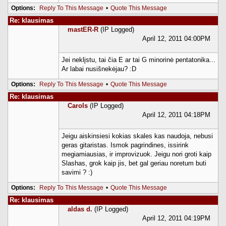
Options:
Reply To This Message
•
Quote This Message
Re: klausimas
mastER-R
(IP Logged)
April 12, 2011 04:00PM
Jei neklįstu, tai čia E ar tai G minorinė pentatonika...
Ar labai nusišnekėjau? :D
Options:
Reply To This Message
•
Quote This Message
Re: klausimas
Carols
(IP Logged)
April 12, 2011 04:18PM
Jeigu aiskinsiesi kokias skales kas naudoja, nebusi
geras gitaristas. Ismok pagrindines, issirink
megiamiausias, ir improvizuok. Jeigu nori groti kaip
Slashas, grok kaip jis, bet gal geriau noretum buti
savimi ? :)
Options:
Reply To This Message
•
Quote This Message
Re: klausimas
aldas d.
(IP Logged)
April 12, 2011 04:19PM