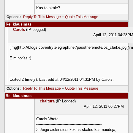
Kas ta skalė?
Options:
Reply To This Message
•
Quote This Message
Re: klausimas
Carols
(IP Logged)
April 12, 2011 04:28P
[img]http://blogs.coventrytelegraph.net/passtheremote/oz_clarke.jpg[/im
E minor'as :)
Edited 2 time(s). Last edit at 04/12/2011 04:31PM by Carols.
Options:
Reply To This Message
•
Quote This Message
Re: klausimas
chaltura
(IP Logged)
April 12, 2011 06:27PM
Carols Wrote:
-------------------------------------------------------
> Jeigu aiskinsiesi kokias skales kas naudoja,