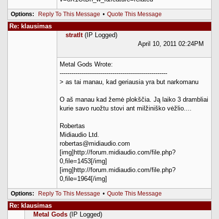
Options:
Reply To This Message
•
Quote This Message
Re: klausimas
stratlt
(IP Logged)
April 10, 2011 02:24PM
Metal Gods Wrote:
-------------------------------------------------------
> as tai manau, kad geriausia yra but narkomanu
O aš manau kad žemė plokščia. Ją laiko 3 drambliai
kurie savo ruožtu stovi ant milžiniško vėžlio....
Robertas
Midiaudio Ltd.
robertas@midiaudio.com
[img]http://forum.midiaudio.com/file.php?
0,file=1453[/img]
[img]http://forum.midiaudio.com/file.php?
0,file=1964[/img]
Options:
Reply To This Message
•
Quote This Message
Re: klausimas
Metal Gods
(IP Logged)