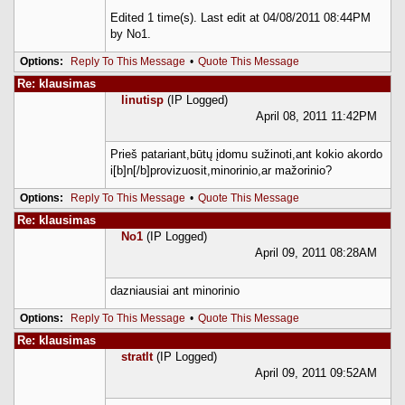
Edited 1 time(s). Last edit at 04/08/2011 08:44PM
by No1.
Options:
Reply To This Message
•
Quote This Message
Re: klausimas
linutisp
(IP Logged)
April 08, 2011 11:42PM
Prieš patariant,būtų įdomu sužinoti,ant kokio akordo
i[b]n[/b]provizuosit,minorinio,ar mažorinio?
Options:
Reply To This Message
•
Quote This Message
Re: klausimas
No1
(IP Logged)
April 09, 2011 08:28AM
dazniausiai ant minorinio
Options:
Reply To This Message
•
Quote This Message
Re: klausimas
stratlt
(IP Logged)
April 09, 2011 09:52AM