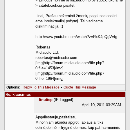
> Žmogus nori ne analizuot,o inprovizuot.Čiukčia ne
> čitatel,čiukčia pisatel.
Linai, Prašau nežeminti žmonių pagal nacionalini
arba intelektualinį požymį. Tai vadinama
diskriminacija. :)
http://www.youtube.com/watch?v=RxK4pQgVvfg
Robertas
Midiaudio Ltd.
robertas@midiaudio.com
[img]http://forum.midiaudio.com/file.php?
0,file=1453[/img]
[img]http://forum.midiaudio.com/file.php?
0,file=1964[/img]
Options:
Reply To This Message
•
Quote This Message
Re: klausimas
linutisp
(IP Logged)
April 10, 2011 03:29AM
Apgailestauju,pasitaisau.
Minoriniam akordui apgroti labiausiai tiks
eolinė,dorinė ir fryginė dermės.Taip pat harmoninis