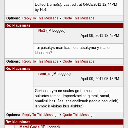
Edited 1 time(s). Last edit at 04/09/2011 12:44PM
by No1.
Options:
Reply To This Message
•
Quote This Message
Re: klausimas
No1
(IP Logged)
April 09, 2011 12:45PM
Tai pasakys man kas nors atsakyma y mano
klausima?
Options:
Reply To This Message
•
Quote This Message
Re: klausimas
remi_s
(IP Logged)
April 09, 2011 05:18PM
Geriausia yra ne scales grot o nusiimineti jau
sukurtas temas, imporvizacijas gitarai, saxui,
smuikui ir.t.t. Jas ishsianalizuok (teorija paguglink)
ishmok ir viskas bus aishku:)
Options:
Reply To This Message
•
Quote This Message
Re: klausimas
Metal Gods
(IP Logged)