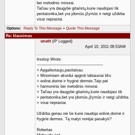
bei melodinis minorai.
Tačiau yra daugybė gitaristų,kurie naudojasi tik
pentatonika,bet yra įdomūs,įžymūs ir netgi uždirba
visai neprastai.
Options:
Reply To This Message
•
Quote This Message
Re: klausimas
stratlt
(IP Logged)
April 10, 2011 08:53AM
linutisp Wrote:
-------------------------------------------------------
> Apgailestauju,pasitaisau.
> Minoriniam akordui apgroti labiausiai tiks
> eolinė,dorinė ir fryginė dermės.Taip pat
> harmoninis bei melodinis minorai.
> Tačiau yra daugybė gitaristų,kurie naudojasi tik
> pentatonika,bet yra įdomūs,įžymūs ir netgi uždirba
> visai neprastai.
Uždirba geriau nei tie kurie naudoja eolinė,dorinė ir
fryginė dermes. Tą matyt norėjai pasakyti?
Robertas