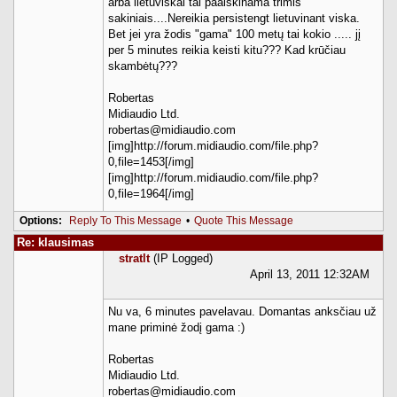
arba lietuviškai tai paaiškinama trimis
sakiniais....Nereikia persistengt lietuvinant viska.
Bet jei yra žodis "gama" 100 metų tai kokio ..... jį
per 5 minutes reikia keisti kitu??? Kad krūčiau
skambėtų???
Robertas
Midiaudio Ltd.
robertas@midiaudio.com
[img]http://forum.midiaudio.com/file.php?
0,file=1453[/img]
[img]http://forum.midiaudio.com/file.php?
0,file=1964[/img]
Options:
Reply To This Message
•
Quote This Message
Re: klausimas
stratlt
(IP Logged)
April 13, 2011 12:32AM
Nu va, 6 minutes pavelavau. Domantas anksčiau už
mane priminė žodį gama :)
Robertas
Midiaudio Ltd.
robertas@midiaudio.com