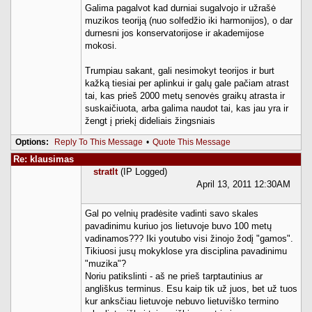
Galima pagalvot kad durniai sugalvojo ir užrašė
muzikos teoriją (nuo solfedžio iki harmonijos), o dar
durnesni jos konservatorijose ir akademijose
mokosi.
Trumpiau sakant, gali nesimokyt teorijos ir burt
kažką tiesiai per aplinkui ir galų gale pačiam atrast
tai, kas prieš 2000 metų senovės graikų atrasta ir
suskaičiuota, arba galima naudot tai, kas jau yra ir
žengt į priekį dideliais žingsniais
Options:
Reply To This Message
•
Quote This Message
Re: klausimas
stratlt
(IP Logged)
April 13, 2011 12:30AM
Gal po velnių pradėsite vadinti savo skales
pavadinimu kuriuo jos lietuvoje buvo 100 metų
vadinamos??? Iki youtubo visi žinojo žodį "gamos".
Tikiuosi jusų mokyklose yra disciplina pavadinimu
"muzika"?
Noriu patikslinti - aš ne prieš tarptautinius ar
angliškus terminus. Esu kaip tik už juos, bet už tuos
kur anksčiau lietuvoje nebuvo lietuviško termino