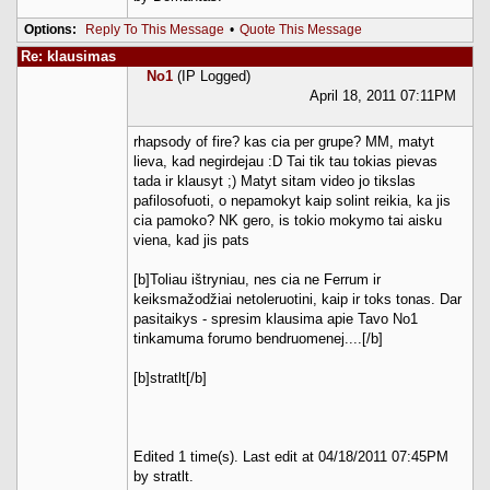
Options:
Reply To This Message
•
Quote This Message
Re: klausimas
No1
(IP Logged)
April 18, 2011 07:11PM
rhapsody of fire? kas cia per grupe? MM, matyt
lieva, kad negirdejau :D Tai tik tau tokias pievas
tada ir klausyt ;) Matyt sitam video jo tikslas
pafilosofuoti, o nepamokyt kaip solint reikia, ka jis
cia pamoko? NK gero, is tokio mokymo tai aisku
viena, kad jis pats
[b]Toliau ištryniau, nes cia ne Ferrum ir
keiksmažodžiai netoleruotini, kaip ir toks tonas. Dar
pasitaikys - spresim klausima apie Tavo No1
tinkamuma forumo bendruomenej....[/b]
[b]stratlt[/b]
Edited 1 time(s). Last edit at 04/18/2011 07:45PM
by stratlt.