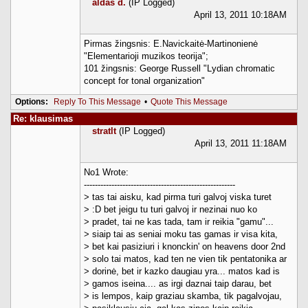
aldas d.
(IP Logged)
April 13, 2011 10:18AM
Pirmas žingsnis: E.Navickaitė-Martinonienė
"Elementarioji muzikos teorija";
101 žingsnis: George Russell "Lydian chromatic
concept for tonal organization"
Options:
Reply To This Message
•
Quote This Message
Re: klausimas
stratlt
(IP Logged)
April 13, 2011 11:18AM
No1 Wrote:
-------------------------------------------------------
> tas tai aisku, kad pirma turi galvoj viska turet
> :D bet jeigu tu turi galvoj ir nezinai nuo ko
> pradet, tai ne kas tada, tam ir reikia "gamu"...
> siaip tai as seniai moku tas gamas ir visa kita,
> bet kai pasiziuri i knonckin' on heavens door 2nd
> solo tai matos, kad ten ne vien tik pentatonika ar
> dorinė, bet ir kazko daugiau yra... matos kad is
> gamos iseina.... as irgi daznai taip darau, bet
> is lempos, kaip graziau skamba, tik pagalvojau,