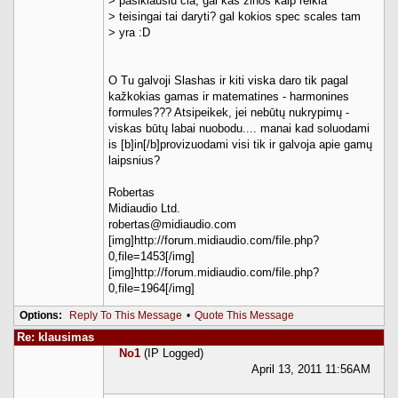
> pasiklausiu cia, gal kas zinos kaip reikia
> teisingai tai daryti? gal kokios spec scales tam
> yra :D
O Tu galvoji Slashas ir kiti viska daro tik pagal
kažkokias gamas ir matematines - harmonines
formules??? Atsipeikek, jei nebūtų nukrypimų -
viskas būtų labai nuobodu.... manai kad soluodami
is [b]in[/b]provizuodami visi tik ir galvoja apie gamų
laipsnius?
Robertas
Midiaudio Ltd.
robertas@midiaudio.com
[img]http://forum.midiaudio.com/file.php?
0,file=1453[/img]
[img]http://forum.midiaudio.com/file.php?
0,file=1964[/img]
Options:
Reply To This Message
•
Quote This Message
Re: klausimas
No1
(IP Logged)
April 13, 2011 11:56AM