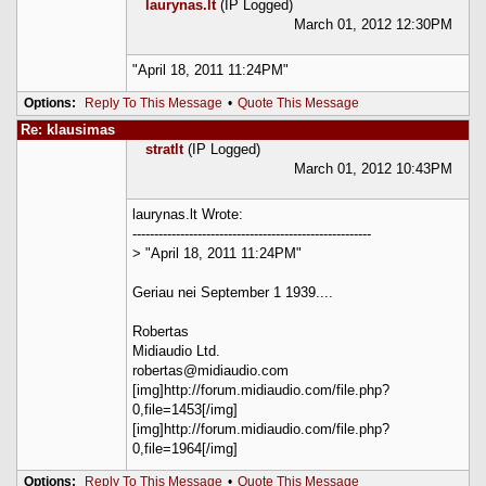
laurynas.lt
(IP Logged)
March 01, 2012 12:30PM
"April 18, 2011 11:24PM"
Options:
Reply To This Message
•
Quote This Message
Re: klausimas
stratlt
(IP Logged)
March 01, 2012 10:43PM
laurynas.lt Wrote:
-------------------------------------------------------
> "April 18, 2011 11:24PM"
Geriau nei September 1 1939....
Robertas
Midiaudio Ltd.
robertas@midiaudio.com
[img]http://forum.midiaudio.com/file.php?
0,file=1453[/img]
[img]http://forum.midiaudio.com/file.php?
0,file=1964[/img]
Options:
Reply To This Message
•
Quote This Message