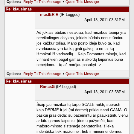
Options:
Reply To This Message
•
Quote This Message
Re: klausimas
mastER-R
(IP Logged)
April 13, 2011 03:31PM
Aš jokiais būdais nesakiau, kad muzikos teorija yra
nereikalingas dalykas, jokiais būdais nenustūmiau
jos kažkur toliau. Mano posto idėja buvo ta, kad
svarbiausia yra tai ką girdi galvoj, o ne tai ką
išmoksti iš vadovėlių... Kaip Domantas minėjo, kad
virinant vien pagal gamas ir akordų laipsnius būna
nebeįdomu - tą aš norėjau pasakyt :>
Options:
Reply To This Message
•
Quote This Message
Re: klausimas
RimasG
(IP Logged)
April 13, 2011 03:58PM
Šiaip jau muzikantų tarpe SCALE reiktų suprasti
kaip DERMĖ ir jai (tai dermei) priklausanti GAMA. O
paskui prasideda: su pažemintu ar paaukštintu vienu
ar kitu gamos laipsniu. Įdomu pažymėti, kad
mažoro-minoro sistemoje pentatonika išlieka
indentiška tiek mažorinei, tiek ir minorinei dermei.