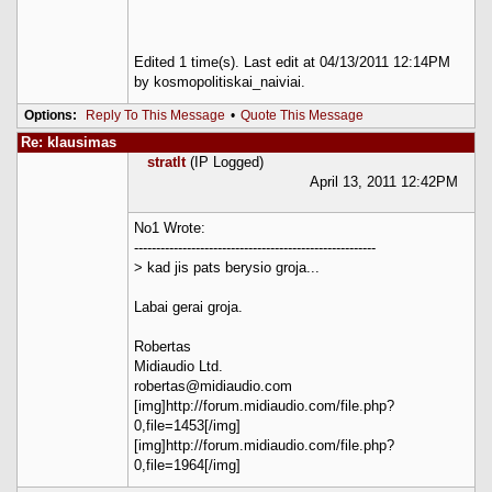
Edited 1 time(s). Last edit at 04/13/2011 12:14PM
by kosmopolitiskai_naiviai.
Options:
Reply To This Message
•
Quote This Message
Re: klausimas
stratlt
(IP Logged)
April 13, 2011 12:42PM
No1 Wrote:
-------------------------------------------------------
> kad jis pats berysio groja...
Labai gerai groja.
Robertas
Midiaudio Ltd.
robertas@midiaudio.com
[img]http://forum.midiaudio.com/file.php?
0,file=1453[/img]
[img]http://forum.midiaudio.com/file.php?
0,file=1964[/img]