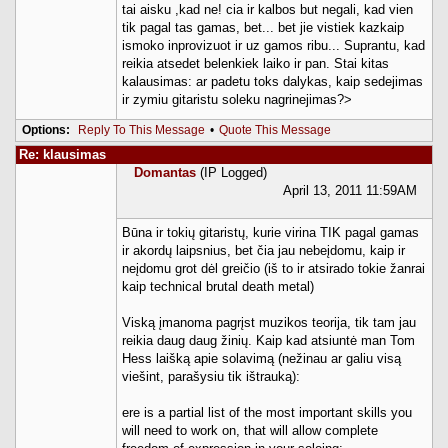
tai aisku ,kad ne! cia ir kalbos but negali, kad vien
tik pagal tas gamas, bet... bet jie vistiek kazkaip
ismoko inprovizuot ir uz gamos ribu... Suprantu, kad
reikia atsedet belenkiek laiko ir pan. Stai kitas
kalausimas: ar padetu toks dalykas, kaip sedejimas
ir zymiu gitaristu soleku nagrinejimas?>
Options:
Reply To This Message
•
Quote This Message
Re: klausimas
Domantas
(IP Logged)
April 13, 2011 11:59AM
Būna ir tokių gitaristų, kurie virina TIK pagal gamas
ir akordų laipsnius, bet čia jau nebeįdomu, kaip ir
neįdomu grot dėl greičio (iš to ir atsirado tokie žanrai
kaip technical brutal death metal)
Viską įmanoma pagrįst muzikos teorija, tik tam jau
reikia daug daug žinių. Kaip kad atsiuntė man Tom
Hess laišką apie solavimą (nežinau ar galiu visą
viešint, parašysiu tik ištrauką):
ere is a partial list of the most important skills you
will need to work on, that will allow complete