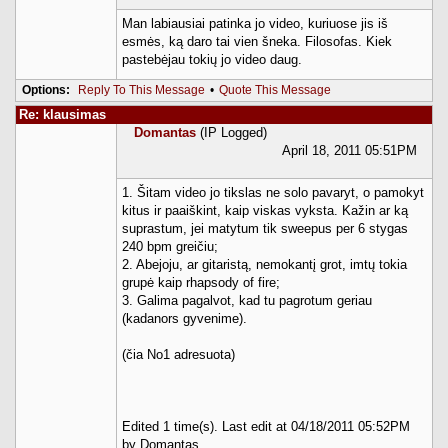
Man labiausiai patinka jo video, kuriuose jis iš
esmės, ką daro tai vien šneka. Filosofas. Kiek
pastebėjau tokių jo video daug.
Options:
Reply To This Message
•
Quote This Message
Re: klausimas
Domantas
(IP Logged)
April 18, 2011 05:51PM
1. Šitam video jo tikslas ne solo pavaryt, o pamokyt
kitus ir paaiškint, kaip viskas vyksta. Kažin ar ką
suprastum, jei matytum tik sweepus per 6 stygas
240 bpm greičiu;
2. Abejoju, ar gitaristą, nemokantį grot, imtų tokia
grupė kaip rhapsody of fire;
3. Galima pagalvot, kad tu pagrotum geriau
(kadanors gyvenime).
(čia No1 adresuota)
Edited 1 time(s). Last edit at 04/18/2011 05:52PM
by Domantas.