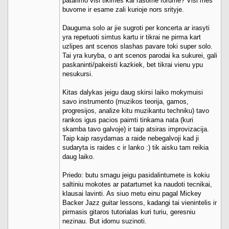
patarimo visi tikimes kai rasome forume? Visi mes
buvome ir esame zali kurioje nors srityje.
Dauguma solo ar jie sugroti per koncerta ar irasyti
yra repetuoti simtus kartu ir tikrai ne pirma kart
uzlipes ant scenos slashas pavare toki super solo.
Tai yra kuryba, o ant scenos parodai ka sukurei, gali
paskaninti/pakeisti kazkiek, bet tikrai vienu ypu
nesukursi.
Kitas dalykas jeigu daug skirsi laiko mokymuisi
savo instrumento (muzikos teorija, gamos,
progresijos, analize kitu muzikantu techniku) tavo
rankos igus pacios paimti tinkama nata (kuri
skamba tavo galvoje) ir taip atsiras improvizacija.
Taip kaip rasydamas a raide nebegalvoji kad ji
sudaryta is raides c ir lanko :) tik aisku tam reikia
daug laiko.
Priedo: butu smagu jeigu pasidalintumete is kokiu
saltiniu mokotes ar patartumet ka naudoti tecnikai,
klausai lavinti. As siuo metu einu pagal Mickey
Backer Jazz guitar lessons, kadangi tai vienintelis ir
pirmasis gitaros tutorialas kuri turiu, geresniu
nezinau. But idomu suzinoti.