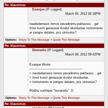
Re: klausimas
Exarque
(IP Logged)
March 05, 2012 06:18PM
naudodamasis temos pavadinimu paklausiu... gal
žinot kuom geriausiai išvalyt oksiduotas instrumento
ar įrangos detales, pvz skirsnius?
Options:
Reply To This Message
•
Quote This Message
Re: klausimas
Domselis
(IP Logged)
March 08, 2012 09:42PM
Exarque Wrote:
-------------------------------------------------------
> naudodamasis temos pavadinimu paklausiu... gal
> žinot kuom geriausiai išvalyt oksiduotas
> instrumento ar įrangos detales, pvz skirsnius?
Rūdžių surišėjas "buvanolis" :D
Options:
Reply To This Message
•
Quote This Message
Re: klausimas