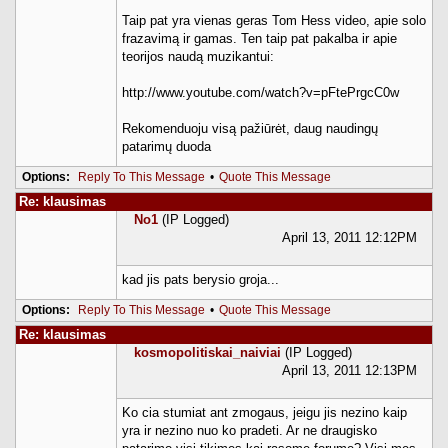
Taip pat yra vienas geras Tom Hess video, apie solo
frazavimą ir gamas. Ten taip pat pakalba ir apie
teorijos naudą muzikantui:
http://www.youtube.com/watch?v=pFtePrgcC0w
Rekomenduoju visą pažiūrėt, daug naudingų
patarimų duoda
Options:
Reply To This Message
•
Quote This Message
Re: klausimas
No1
(IP Logged)
April 13, 2011 12:12PM
kad jis pats berysio groja...
Options:
Reply To This Message
•
Quote This Message
Re: klausimas
kosmopolitiskai_naiviai
(IP Logged)
April 13, 2011 12:13PM
Ko cia stumiat ant zmogaus, jeigu jis nezino kaip
yra ir nezino nuo ko pradeti. Ar ne draugisko