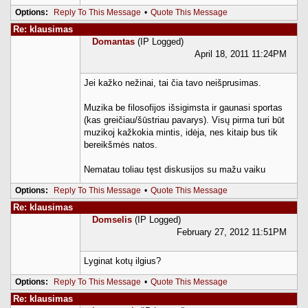
Options:
Reply To This Message
•
Quote This Message
Re: klausimas
Domantas
(IP Logged)
April 18, 2011 11:24PM
Jei kažko nežinai, tai čia tavo neišprusimas.
Muzika be filosofijos išsigimsta ir gaunasi sportas
(kas greičiau/šūstriau pavarys). Visų pirma turi būt
muzikoj kažkokia mintis, idėja, nes kitaip bus tik
bereikšmės natos.
Nematau toliau tęst diskusijos su mažu vaiku
Options:
Reply To This Message
•
Quote This Message
Re: klausimas
Domselis
(IP Logged)
February 27, 2012 11:51PM
Lyginat kotų ilgius?
Options:
Reply To This Message
•
Quote This Message
Re: klausimas