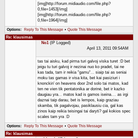
[img]http://forum.midiaudio.com/file.php?
0,file=1453[/img]
[img]http://forum.midiaudio.com/file.php?
0,file=1964[/img]
Options:
Reply To This Message
•
Quote This Message
Re: klausimas
No1
(IP Logged)
April 13, 2011 09:54AM
tas tai aisku, kad pirma turi galvoj viska turet :D bet
jeigu tu turi galvoj ir nezinai nuo ko pradet, tai ne
kas tada, tam ir reikia "gamu"... siaip tai as seniai
moku tas gamas ir visa kita, bet kai pasiziuri i
knonckin' on heavens door 2nd solo tai matos, kad
ten ne vien tik pentatonika ar dorinė, bet ir kazko
daugiau yra... matos kad is gamos iseina.... as irgi
daznai taip darau, bet is lempos, kaip graziau
skamba, tik pagalvojau, pasiklausiu cia, gal kas
zinos kaip reikia teisingai tai daryti? gal kokios spec
scales tam yra :D
Options:
Reply To This Message
•
Quote This Message
Re: klausimas