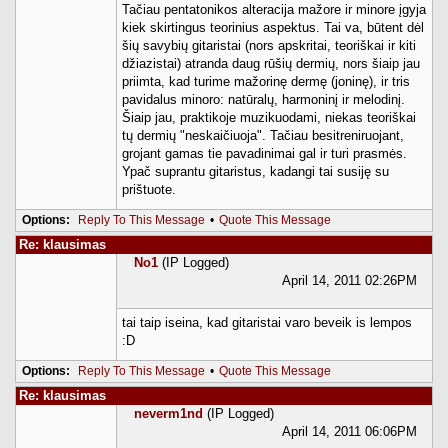
Tačiau pentatonikos alteracija mažore ir minore įgyja
kiek skirtingus teorinius aspektus. Tai va, būtent dėl
šių savybių gitaristai (nors apskritai, teoriškai ir kiti
džiazistai) atranda daug rūšių dermių, nors šiaip jau
priimta, kad turime mažorinę dermę (joninę), ir tris
pavidalus minoro: natūralų, harmoninį ir melodinį.
Šiaip jau, praktikoje muzikuodami, niekas teoriškai
tų dermių "neskaičiuoja". Tačiau besitreniruojant,
grojant gamas tie pavadinimai gal ir turi prasmės.
Ypač suprantu gitaristus, kadangi tai susiję su
prištuote.
Options:
Reply To This Message
•
Quote This Message
Re: klausimas
No1
(IP Logged)
April 14, 2011 02:26PM
tai taip iseina, kad gitaristai varo beveik is lempos
:D
Options:
Reply To This Message
•
Quote This Message
Re: klausimas
neverm1nd
(IP Logged)
April 14, 2011 06:06PM