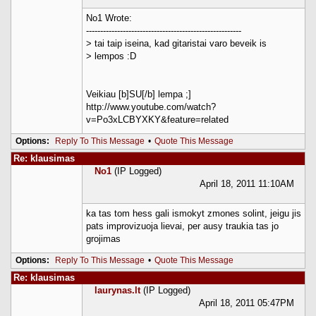
No1 Wrote:
-------------------------------------------------------
> tai taip iseina, kad gitaristai varo beveik is
> lempos :D
Veikiau [b]SU[/b] lempa ;]
http://www.youtube.com/watch?
v=Po3xLCBYXKY&feature=related
Options:
Reply To This Message
•
Quote This Message
Re: klausimas
No1
(IP Logged)
April 18, 2011 11:10AM
ka tas tom hess gali ismokyt zmones solint, jeigu jis
pats improvizuoja lievai, per ausy traukia tas jo
grojimas
Options:
Reply To This Message
•
Quote This Message
Re: klausimas
laurynas.lt
(IP Logged)
April 18, 2011 05:47PM