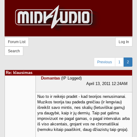
Forum List
Log In
Search
Previous
1
2
Re: klausimas
Domantas
(IP Logged)
April 13, 2011 12:24AM
Nuo to ir reikėjo pradėt - kad teorijos nenusimanai.
Muzikos teorija tau padeda greičiau (ir lengviau)
išreikšt savo mintis, nes skalių (lietuviškai gamų)
yra daugybė, kaip ir jų dermių. Taip pat galima
improvizuot ne pagal gamas, o pagal intervalus arba
iš viso akcentais, grojant vos ne chromatiškai
(nemoku kitaip paaiškint, daug džiazistų taip groja).