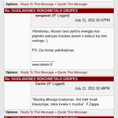
Options:
Reply To This Message
•
Quote This Message
Re: SIUOLAIKINES ROKO/METALO GRUPES
sanganas
(IP Logged)
July 21, 2011 02:47PM
Vibratoriau, tikiuosi tavo pykčio energija nuo
poproko pakryps kurybos pusėn ir įrašysi ką nors
vertingo :)
PS: čia rimtas palinkėjimas
____________
www.ateam.lt
Options:
Reply To This Message
•
Quote This Message
Re: SIUOLAIKINES ROKO/METALO GRUPES
Carols
(IP Logged)
July 21, 2011 02:48PM
"Muziką diktuoja kvailumas. Ant kiek kvaili
klausytojai, tokia kvaila ir muzika". F.Zappa
Options:
Reply To This Message
•
Quote This Message