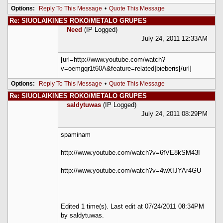
Options:
Reply To This Message
•
Quote This Message
Re: SIUOLAIKINES ROKO/METALO GRUPES
Need
(IP Logged)
July 24, 2011 12:33AM
[url=http://www.youtube.com/watch?
v=oemgqr1t60A&feature=related]bieberis[/url]
Options:
Reply To This Message
•
Quote This Message
Re: SIUOLAIKINES ROKO/METALO GRUPES
saldytuwas
(IP Logged)
July 24, 2011 08:29PM
spaminam
http://www.youtube.com/watch?v=6fVE8kSM43I
http://www.youtube.com/watch?v=4wXIJYAr4GU
Edited 1 time(s). Last edit at 07/24/2011 08:34PM
by saldytuwas.