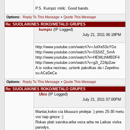
P.S. Kumpiz mldc. Good bands.
Options:
Reply To This Message
•
Quote This Message
Re: SIUOLAIKINES ROKO/METALO GRUPES
kumpiz
(IP Logged)
July 21, 2011 06:18PM
http://www.youtube.com/watch?v=JolXe53sYGs
http://www.youtube.com/watch?v=032iifZ_SmA
http://www.youtube.com/watch?v=HEMLthMBDF4
http://www.youtube.com/watch?v=g2i_Z24p2uw
A is ruoka nezinau, uztenk pakolkas da i Zepelinu
su ACeDeCe.
Options:
Reply To This Message
•
Quote This Message
Re: SIUOLAIKINES ROKO/METALO GRUPES
Ubis
(IP Logged)
July 21, 2011 07:00PM
Mantai,kokio cia bliuuuzo pridejai :) pries 25-30 metu
visi taip grieze :)
Rokas plati savoka-arba veza arba ne.Laikas viska
parodys,