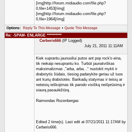
[img]http://forum.midiaudio.com/file.php?
0,file=1453[/img]
[img]http://forum.midiaudio.com/file.php?
0,file=1964[/img]
Options:
Reply To This Message
•
Quote This Message
Re: -SPAM- ENLARGE **********
Cerberis666
(IP Logged)
July 21, 2011 11:11AM
Kiek suprantu jaunuoliui putos ant pop rock'o eina,
tik niekaip nesuprantu ko. Turbūt jaunatviškas
maksimalizmas ,"arba, arba..." nustokit mykti ir
drabstytis šūdais, tiesiog padarykite geriau už tuos
ant kurių drabstotės. Barikadų statymas ir teisių ar
neteisių ieškojimas tik parodo visišką neišprūsimą ir
siaurą pasaulėžiūrą.
Raimondas Rozenbergas
Edited 2 time(s). Last edit at 07/21/2011 11:17AM by
Cerberis666.