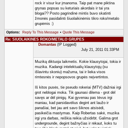
rock ir visur kur įmanoma. Taip pat mane piktina
grynas popsas su keturiais akordais ir tai yra
blogai?? Posto pagrindinė mintis buvo skatinti
žmonės pasidalinti šiuolaikinėmis tikro roko/metalo
grupėmis :)
Options:
Reply To This Message
•
Quote This Message
Re: SIUOLAIKINES ROKO/METALO GRUPES
Domantas
(IP Logged)
July 21, 2011 01:33PM
Muziką diktuoja laikmetis. Kokie klausytojai, tokia ir
muzika. Kadangi intelektualių klausytojų (su
išlavintu skoniu) mažuma, tai ir lieka visos
rimtesnės ir nepopsovos grupės neįvertintos.
Iš kitos pusės, tie pseudo rokeriai (MTV) dažniai irgi
grot neblogai moka. Tik gaunasi dilema - grot dėl
savęs ar dėl pinigų. Kai gyvenau pas tėvus irgi
maniau, kad parsidavėlius degint ant laužo ir
panašiai, bet jau ant savo šiknos atsisėdi,
pasikeičia mastymas. Kaip Robertas sakė, muzika
irgi yra darbas, reiškia reikia užsidirbt. Galima grot
undergrounde, degint bažnyčias ir rėkaut, koks tu