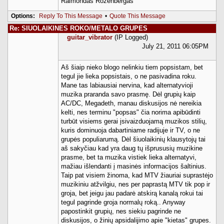
Raimondas Rozenbergas
Options:
Reply To This Message
•
Quote This Message
Re: SIUOLAIKINES ROKO/METALO GRUPES
guitar_vibrator
(IP Logged)
July 21, 2011 06:05PM
Aš šiaip nieko blogo nelinkiu tiem popsistam, bet
tegul jie lieka popsistais, o ne pasivadina roku.
Mane tas labiausiai nervina, kad alternatyvioji
muzika praranda savo prasmę. Dėl grupių kaip
AC/DC, Megadeth, manau diskusijos nė nereikia
kelti, nes terminu "popsas" čia norima apibūdinti
turbūt visiems gerai įsivaizduojamą muzikos stilių,
kuris dominuoja dabartiniame radijuje ir TV, o ne
grupės populiarumą. Dėl šiuolaikinių klausytojų tai
aš sakyčiau kad yra daug tų išprususių muzikine
prasme, bet ta muzika vistiek lieka alternatyvi,
mažiau išlendanti į masinės informacijos šaltinius.
Taip pat visiem žinoma, kad MTV žiauriai suprastėjo
muzikiniu atžvilgiu, nes per paprastą MTV tik pop ir
groja, bet jeigu jau padarė atskirą kanalą rokui tai
tegul pagrinde groja normalų roką.. Anyway
papostinkit grupių, nes siekiu pagrinde ne
diskusijos, o žinių apsidalijimo apie "kietas" grupes.