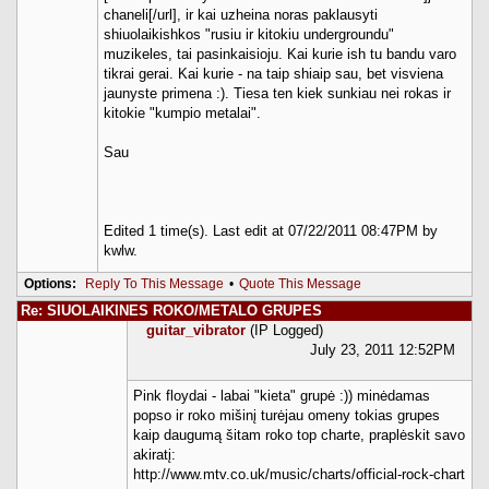
chaneli[/url], ir kai uzheina noras paklausyti
shiuolaikishkos "rusiu ir kitokiu undergroundu"
muzikeles, tai pasinkaisioju. Kai kurie ish tu bandu varo
tikrai gerai. Kai kurie - na taip shiaip sau, bet visviena
jaunyste primena :). Tiesa ten kiek sunkiau nei rokas ir
kitokie "kumpio metalai".
Sau
Edited 1 time(s). Last edit at 07/22/2011 08:47PM by
kwlw.
Options:
Reply To This Message
•
Quote This Message
Re: SIUOLAIKINES ROKO/METALO GRUPES
guitar_vibrator
(IP Logged)
July 23, 2011 12:52PM
Pink floydai - labai "kieta" grupė :)) minėdamas
popso ir roko mišinį turėjau omeny tokias grupes
kaip daugumą šitam roko top charte, praplėskit savo
akiratį:
http://www.mtv.co.uk/music/charts/official-rock-chart