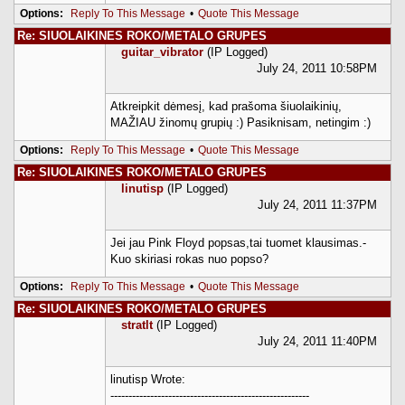
Options:
Reply To This Message
•
Quote This Message
Re: SIUOLAIKINES ROKO/METALO GRUPES
guitar_vibrator
(IP Logged)
July 24, 2011 10:58PM
Atkreipkit dėmesį, kad prašoma šiuolaikinių,
MAŽIAU žinomų grupių :) Pasiknisam, netingim :)
Options:
Reply To This Message
•
Quote This Message
Re: SIUOLAIKINES ROKO/METALO GRUPES
linutisp
(IP Logged)
July 24, 2011 11:37PM
Jei jau Pink Floyd popsas,tai tuomet klausimas.-
Kuo skiriasi rokas nuo popso?
Options:
Reply To This Message
•
Quote This Message
Re: SIUOLAIKINES ROKO/METALO GRUPES
stratlt
(IP Logged)
July 24, 2011 11:40PM
linutisp Wrote:
-------------------------------------------------------