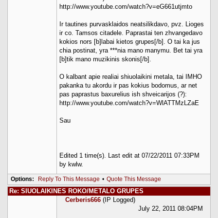
http://www.youtube.com/watch?v=eG661utjmto
Ir tautines purvasklaidos neatsilikdavo, pvz. Lioges
ir co. Tamsos citadele. Paprastai ten zhvangedavo
kokios nors [b]labai kietos grupes[/b]. O tai ka jus
chia postinat, yra ***nia mano manymu. Bet tai yra
[b]tik mano muzikinis skonis[/b].
O kalbant apie realiai shiuolaikini metala, tai IMHO
pakanka tu akordu ir pas kokius bodomus, ar net
pas paprastus baxurelius ish shveicarijos (?):
http://www.youtube.com/watch?v=WlATTMzLZaE
Sau
Edited 1 time(s). Last edit at 07/22/2011 07:33PM
by kwlw.
Options:
Reply To This Message
•
Quote This Message
Re: SIUOLAIKINES ROKO/METALO GRUPES
Cerberis666
(IP Logged)
July 22, 2011 08:04PM