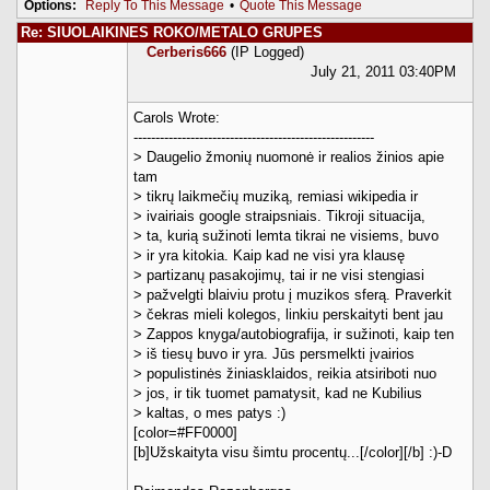
Options:
Reply To This Message
•
Quote This Message
Re: SIUOLAIKINES ROKO/METALO GRUPES
Cerberis666
(IP Logged)
July 21, 2011 03:40PM
Carols Wrote:
-------------------------------------------------------
> Daugelio žmonių nuomonė ir realios žinios apie
tam
> tikrų laikmečių muziką, remiasi wikipedia ir
> ivairiais google straipsniais. Tikroji situacija,
> ta, kurią sužinoti lemta tikrai ne visiems, buvo
> ir yra kitokia. Kaip kad ne visi yra klausę
> partizanų pasakojimų, tai ir ne visi stengiasi
> pažvelgti blaiviu protu į muzikos sferą. Praverkit
> čekras mieli kolegos, linkiu perskaityti bent jau
> Zappos knyga/autobiografija, ir sužinoti, kaip ten
> iš tiesų buvo ir yra. Jūs persmelkti įvairios
> populistinės žiniasklaidos, reikia atsiriboti nuo
> jos, ir tik tuomet pamatysit, kad ne Kubilius
> kaltas, o mes patys :)
[color=#FF0000]
[b]Užskaityta visu šimtu procentų...[/color][/b] :)-D