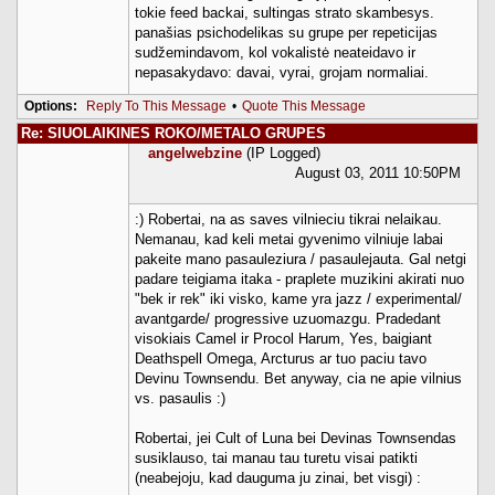
tokie feed backai, sultingas strato skambesys.
panašias psichodelikas su grupe per repeticijas
sudžemindavom, kol vokalistė neateidavo ir
nepasakydavo: davai, vyrai, grojam normaliai.
Options:
Reply To This Message
•
Quote This Message
Re: SIUOLAIKINES ROKO/METALO GRUPES
angelwebzine
(IP Logged)
August 03, 2011 10:50PM
:) Robertai, na as saves vilnieciu tikrai nelaikau.
Nemanau, kad keli metai gyvenimo vilniuje labai
pakeite mano pasauleziura / pasaulejauta. Gal netgi
padare teigiama itaka - praplete muzikini akirati nuo
"bek ir rek" iki visko, kame yra jazz / experimental/
avantgarde/ progressive uzuomazgu. Pradedant
visokiais Camel ir Procol Harum, Yes, baigiant
Deathspell Omega, Arcturus ar tuo paciu tavo
Devinu Townsendu. Bet anyway, cia ne apie vilnius
vs. pasaulis :)
Robertai, jei Cult of Luna bei Devinas Townsendas
susiklauso, tai manau tau turetu visai patikti
(neabejoju, kad dauguma ju zinai, bet visgi) :