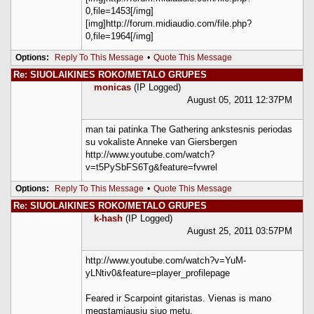
0,file=1453[/img]
[img]http://forum.midiaudio.com/file.php?
0,file=1964[/img]
Options:
Reply To This Message
•
Quote This Message
Re: SIUOLAIKINES ROKO/METALO GRUPES
monicas
(IP Logged)
August 05, 2011 12:37PM
man tai patinka The Gathering ankstesnis periodas
su vokaliste Anneke van Giersbergen
http://www.youtube.com/watch?
v=t5PySbFS6Tg&feature=fvwrel
Options:
Reply To This Message
•
Quote This Message
Re: SIUOLAIKINES ROKO/METALO GRUPES
k-hash
(IP Logged)
August 25, 2011 03:57PM
http://www.youtube.com/watch?v=YuM-
yLNtiv0&feature=player_profilepage
Feared ir Scarpoint gitaristas. Vienas is mano
megstamiausiu siuo metu.