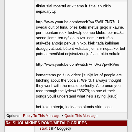
tikriausiai robertui ar kitiems ir šitie įspūdžio
nepadarytų:
http://www.youtube.com/watch?v=SWIi17NR7uU
švedai cult of luna. prieš kelis metus grojo ir kaune,
per mountain rock festivalį. combo klube. per maža
scena jiems ten ryškiai buvo. nors ir neturėjo
atsivežę antrojo perkusininko. kiek tada kalbinau
draugų važiuot, būtent vokalas jiems ir nepatiko. bet
pats asmeniškai neįsivaizduoju čia kitokio vokalo.
http://www.youtube.com/watch?v=0RzVpwfRVeo
komentaras po šiuo video: [sub]A lot of people are
bitching about the vocals. Weird, I always thought
they went with the music perfectly. Also once you
read through the lyrics&#65279; to one of their
songs you'll understand what he's saying..[/sub]
bet kokiu atveju, kiekvieno skonis skirtingas.
Options:
Reply To This Message
•
Quote This Message
Re: SIUOLAIKINES ROKO/METALO GRUPES
stratlt
(IP Logged)