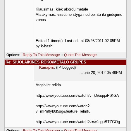
Klausimas: kiek akordu metale
Atsakymas: virsutine styga nudropinta iki girdejimo
zonos
Edited 1 time(s). Last edit at 08/26/2011 02:05PM
by k-hash.
Options:
Reply To This Message
•
Quote This Message
Re: SIUOLAIKINES ROKO/METALO GRUPES
Kanapis.
(IP Logged)
June 20, 2012 05:49PM
Atgaivint reikia.
http://www.youtube.com/watch?v=kGuqqaPtKGA
http://www.youtube.com/watch?
v=mPn8yb0l5sg&feature=relmfu
http://www.youtube.com/watch?v=wJqguBTZGOg
Options:
Reply To This Message
•
Quote This Message