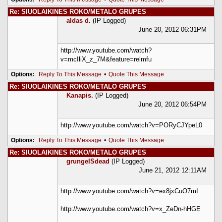
Re: SIUOLAIKINES ROKO/METALO GRUPES
aldas d.
(IP Logged)
June 20, 2012 06:31PM
http://www.youtube.com/watch?
v=mcIliX_z_7M&feature=relmfu
Options:
Reply To This Message
•
Quote This Message
Re: SIUOLAIKINES ROKO/METALO GRUPES
Kanapis.
(IP Logged)
June 20, 2012 06:54PM
http://www.youtube.com/watch?v=PORyCJYpeL0
Options:
Reply To This Message
•
Quote This Message
Re: SIUOLAIKINES ROKO/METALO GRUPES
grungeISdead
(IP Logged)
June 21, 2012 12:11AM
http://www.youtube.com/watch?v=ex8jxCuO7mI
http://www.youtube.com/watch?v=x_ZeDn-hHGE