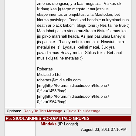
žmones stengiasi, yra kas mėgsta.... Viskas ok.
Ir daug kas jų tarpe megsta ir naujesnius
eksperimentus ar projektus, a la Mastodon, bet
klauso pasislepe. Todel kad bandoje nukrypimai nuo
death ar black laikomi blogu tonu :) Nes tai ne true :)
Man labai patiko vieno muzikanto išsireiškimas kai
jis pirko marshall heada. Aš jam pasiūlaiu Laney o
jis pasakė : "Laney netinka metalui. Heaviui tinka -
metalui ne :)". Lydausi kelinti metai. Juk yra
pavadinimas Heavy metal. Stilius toks. Bet anot
mūsiškių tai ne metalas :)
Robertas
Midiaudio Ltd.
robertas@midiaudio.com
[img]http://forum.midiaudio.com/file.php?
0,file=1453[/img]
[img]http://forum.midiaudio.com/file.php?
0,file=1964[/img]
Options:
Reply To This Message
•
Quote This Message
Re: SIUOLAIKINES ROKO/METALO GRUPES
Mindaks
(IP Logged)
August 03, 2011 07:16PM