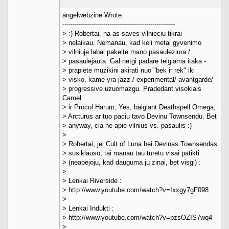
angelwebzine Wrote:
-------------------------------------------------------
> :) Robertai, na as saves vilnieciu tikrai
> nelaikau. Nemanau, kad keli metai gyvenimo
> vilniuje labai pakeite mano pasauleziura /
> pasaulejauta. Gal netgi padare teigiama itaka -
> praplete muzikini akirati nuo "bek ir rek" iki
> visko, kame yra jazz / experimental/ avantgarde/
> progressive uzuomazgu. Pradedant visokiais
Camel
> ir Procol Harum, Yes, baigiant Deathspell Omega,
> Arcturus ar tuo paciu tavo Devinu Townsendu. Bet
> anyway, cia ne apie vilnius vs. pasaulis :)
>
> Robertai, jei Cult of Luna bei Devinas Townsendas
> susiklauso, tai manau tau turetu visai patikti
> (neabejoju, kad dauguma ju zinai, bet visgi) :
>
> Lenkai Riverside :
> http://www.youtube.com/watch?v=Ixxgy7gF098
>
> Lenkai Indukti :
> http://www.youtube.com/watch?v=pzsOZIS7wq4
>