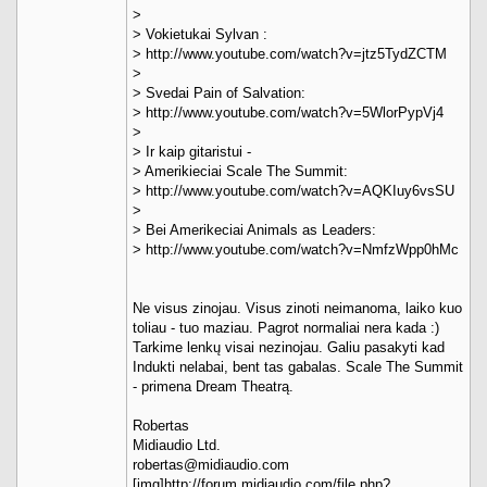
>
> Vokietukai Sylvan :
> http://www.youtube.com/watch?v=jtz5TydZCTM
>
> Svedai Pain of Salvation:
> http://www.youtube.com/watch?v=5WlorPypVj4
>
> Ir kaip gitaristui -
> Amerikieciai Scale The Summit:
> http://www.youtube.com/watch?v=AQKIuy6vsSU
>
> Bei Amerikeciai Animals as Leaders:
> http://www.youtube.com/watch?v=NmfzWpp0hMc
Ne visus zinojau. Visus zinoti neimanoma, laiko kuo
toliau - tuo maziau. Pagrot normaliai nera kada :)
Tarkime lenkų visai nezinojau. Galiu pasakyti kad
Indukti nelabai, bent tas gabalas. Scale The Summit
- primena Dream Theatrą.
Robertas
Midiaudio Ltd.
robertas@midiaudio.com
[img]http://forum.midiaudio.com/file.php?