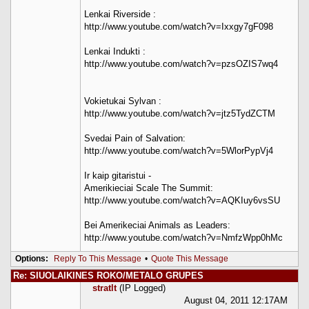
Lenkai Riverside :
http://www.youtube.com/watch?v=Ixxgy7gF098
Lenkai Indukti :
http://www.youtube.com/watch?v=pzsOZIS7wq4
Vokietukai Sylvan :
http://www.youtube.com/watch?v=jtz5TydZCTM
Svedai Pain of Salvation:
http://www.youtube.com/watch?v=5WlorPypVj4
Ir kaip gitaristui -
Amerikieciai Scale The Summit:
http://www.youtube.com/watch?v=AQKIuy6vsSU
Bei Amerikeciai Animals as Leaders:
http://www.youtube.com/watch?v=NmfzWpp0hMc
Options:
Reply To This Message
•
Quote This Message
Re: SIUOLAIKINES ROKO/METALO GRUPES
stratlt
(IP Logged)
August 04, 2011 12:17AM