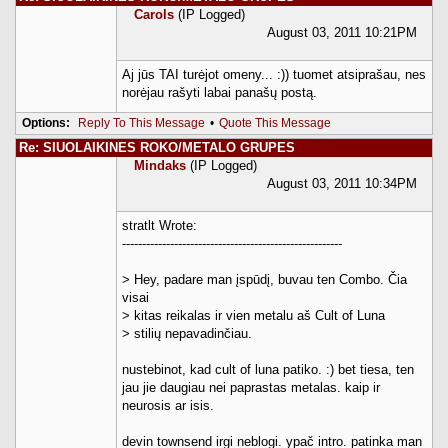
Carols
(IP Logged)
August 03, 2011 10:21PM
Aj jūs TAI turėjot omeny... :)) tuomet atsiprašau, nes
norėjau rašyti labai panašų postą.
Options:
Reply To This Message
•
Quote This Message
Re: SIUOLAIKINES ROKO/METALO GRUPES
Mindaks
(IP Logged)
August 03, 2011 10:34PM
stratlt Wrote:
-------------------------------------------------------
> Hey, padare man įspūdį, buvau ten Combo. Čia
visai
> kitas reikalas ir vien metalu aš Cult of Luna
> stilių nepavadinčiau.
nustebinot, kad cult of luna patiko. :) bet tiesa, ten
jau jie daugiau nei paprastas metalas. kaip ir
neurosis ar isis.
devin townsend irgi neblogi. ypač intro. patinka man