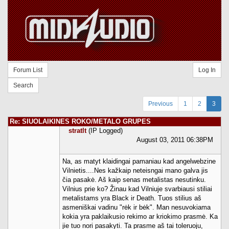
Forum List
Log In
Search
Previous
1
2
3
Re: SIUOLAIKINES ROKO/METALO GRUPES
stratlt
(IP Logged)
August 03, 2011 06:38PM
Na, as matyt klaidingai pamaniau kad angelwebzine
Vilnietis....Nes kažkaip neteisngai mano galva jis
čia pasakė. Aš kaip senas metalistas nesutinku.
Vilnius prie ko? Žinau kad Vilniuje svarbiausi stiliai
metalistams yra Black ir Death. Tuos stilius aš
asmeniškai vadinu "rėk ir bėk". Man nesuvokiama
kokia yra paklaikusio rekimo ar kriokimo prasmė. Ka
jie tuo nori pasakyti. Ta prasme aš tai toleruoju,