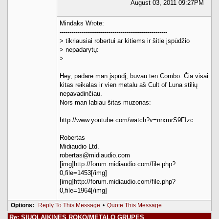
August 03, 2011 09:27PM
Mindaks Wrote:
-------------------------------------------------------
> tikriausiai robertui ar kitiems ir šitie įspūdžio
> nepadarytų:
>
Hey, padare man įspūdį, buvau ten Combo. Čia visai
kitas reikalas ir vien metalu aš Cult of Luna stilių
nepavadinčiau.
Nors man labiau šitas muzonas:
http://www.youtube.com/watch?v=nrxmrS9FIzc
Robertas
Midiaudio Ltd.
robertas@midiaudio.com
[img]http://forum.midiaudio.com/file.php?
0,file=1453[/img]
[img]http://forum.midiaudio.com/file.php?
0,file=1964[/img]
Options:
Reply To This Message
•
Quote This Message
Re: SIUOLAIKINES ROKO/METALO GRUPES