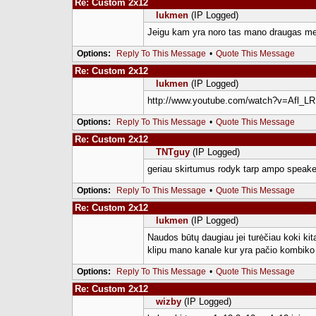
Re: Custom 2x12
lukmen
(IP Logged)
Jeigu kam yra noro tas mano draugas meist
Options:
Reply To This Message
•
Quote This Message
Re: Custom 2x12
lukmen
(IP Logged)
http://www.youtube.com/watch?v=Afl_LR
Options:
Reply To This Message
•
Quote This Message
Re: Custom 2x12
TNTguy
(IP Logged)
geriau skirtumus rodyk tarp ampo speaker
Options:
Reply To This Message
•
Quote This Message
Re: Custom 2x12
lukmen
(IP Logged)
Naudos būtų daugiau jei turėčiau koki kit
klipu mano kanale kur yra pačio kombiko 
Options:
Reply To This Message
•
Quote This Message
Re: Custom 2x12
wizby
(IP Logged)