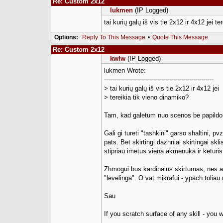
Re: Custom 2x12
lukmen
(IP Logged)
tai kurių galų iš vis tie 2x12 ir 4x12 jei t
Options:
Reply To This Message
•
Quote This Message
Re: Custom 2x12
kwlw
(IP Logged)
lukmen Wrote:
-------------------------------------------------------
> tai kurių galų iš vis tie 2x12 ir 4x12 jei
> tereikia tik vieno dinamiko?
Tam, kad galetum nuo scenos be papildomo 
Gali gi tureti "tashkini" garso shaltini,
pats. Bet skirtingi dazhniai skirtingai s
stipriau imetus viena akmenuka ir keturis
Zhmogui bus kardinalus skirtumas, nes aus
"levelinga". O vat mikrafui - ypach toliau
Sau
If you scratch surface of any skill - you w