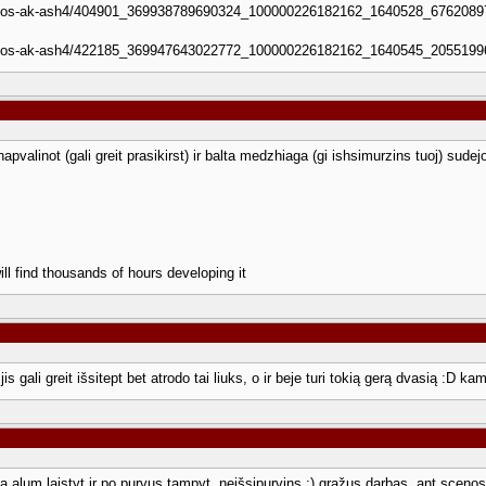
photos-ak-ash4/404901_369938789690324_100000226182162_1640528_67620897
photos-ak-ash4/422185_369947643022772_100000226182162_1640545_20551996
pvalinot (gali greit prasikirst) ir balta medzhiaga (gi ishsimurzins tuoj) sudej
ill find thousands of hours developing it
s gali greit išsitept bet atrodo tai liuks, o ir beje turi tokią gerą dvasią :D kam
kia alum laistyt ir po purvus tampyt, neišsipurvins :) gražus darbas. ant scenos