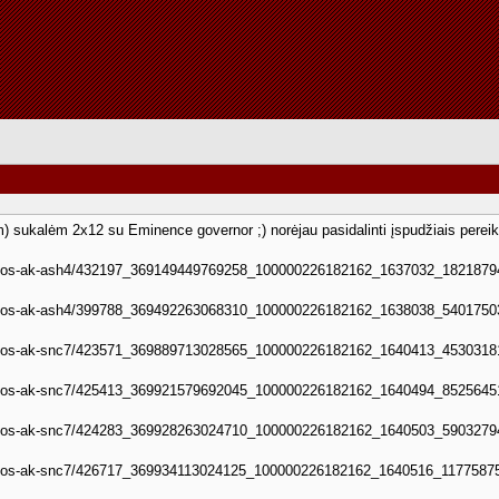
) sukalėm 2x12 su Eminence governor ;) norėjau pasidalinti įspudžiais pereik
photos-ak-ash4/432197_369149449769258_100000226182162_1637032_18218794
photos-ak-ash4/399788_369492263068310_100000226182162_1638038_54017503
photos-ak-snc7/423571_369889713028565_100000226182162_1640413_45303181
photos-ak-snc7/425413_369921579692045_100000226182162_1640494_85256451
photos-ak-snc7/424283_369928263024710_100000226182162_1640503_59032794
photos-ak-snc7/426717_369934113024125_100000226182162_1640516_11775875