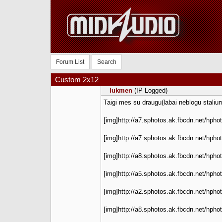
Forum List
Search
Custom 2x12
lukmen
(IP Logged)
Taigi mes su draugu(labai neblogu stalium
[img]http://a7.sphotos.ak.fbcdn.net/h
[img]http://a7.sphotos.ak.fbcdn.net/h
[img]http://a8.sphotos.ak.fbcdn.net/h
[img]http://a5.sphotos.ak.fbcdn.net/h
[img]http://a2.sphotos.ak.fbcdn.net/h
[img]http://a8.sphotos.ak.fbcdn.net/h