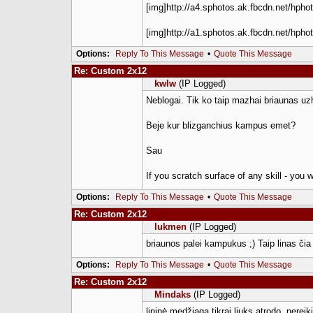
[img]http://a4.sphotos.ak.fbcdn.net/h
[img]http://a1.sphotos.ak.fbcdn.net/h
Options:
Reply To This Message
•
Quote This Message
Re: Custom 2x12
kwlw
(IP Logged)
Neblogai. Tik ko taip mazhai briaunas uzha
Beje kur blizganchius kampus emet?
Sau
If you scratch surface of any skill - you w
Options:
Reply To This Message
•
Quote This Message
Re: Custom 2x12
lukmen
(IP Logged)
briaunos palei kampukus ;) Taip linas čia ji
Options:
Reply To This Message
•
Quote This Message
Re: Custom 2x12
Mindaks
(IP Logged)
lininė medžiaga tikrai liuks atrodo. nerei