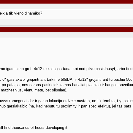
ereikia tik vieno dinamiko?
igarsinimo grot. 4x12 reikalingas tada, kai nori pilvu pasiklausyt, arba ties
 pvz. 6" garsiakalbi grojanti ant tarkime 50dBA, ir 4x12" grojanti ant tu pachi
klis po patalpa, nes garsas paskleidzhiamas banaliai plachiau ir bangos saveika
 mazhesnius, vienu metu, bet silpniau).
ys+smegenai dar ir garso lokacija erdveje nustato, ne tik tembra, t.y. pojuchi
 nuo garsiakalbio (na, kad nebutu tu proximity ir pan spec efektu), jei tas pats
ill find thousands of hours developing it