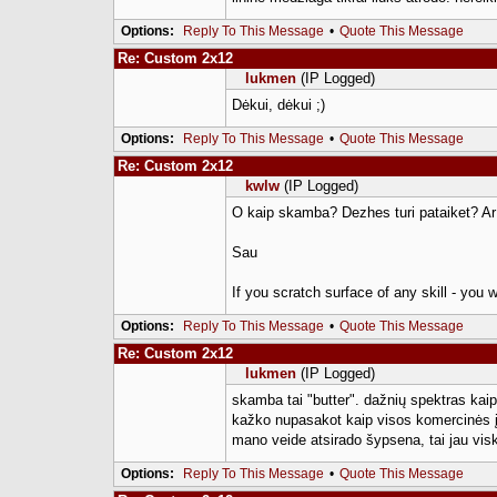
Options:
Reply To This Message
•
Quote This Message
Re: Custom 2x12
lukmen
(IP Logged)
Dėkui, dėkui ;)
Options:
Reply To This Message
•
Quote This Message
Re: Custom 2x12
kwlw
(IP Logged)
O kaip skamba? Dezhes turi pataiket? Ar 
Sau
If you scratch surface of any skill - you w
Options:
Reply To This Message
•
Quote This Message
Re: Custom 2x12
lukmen
(IP Logged)
skamba tai "butter". dažnių spektras kai
kažko nupasakot kaip visos komercinės įmo
mano veide atsirado šypsena, tai jau vis
Options:
Reply To This Message
•
Quote This Message