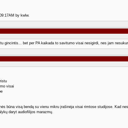
2 09:17AM by kwlw.
u gincintis... bet per PA kaikada to savitumo visai nesigirdi, nes jam nesuku
ristu
umo visai
be
s būna visą bendą su vienu mikru įrašinėja visai rimtose studijose. Kad nesu
alykų daryt audiofilijos marazmų.