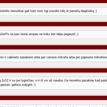
relis nesunkiai gali kam nors irgi susukti tokį ar panašų daigčiuką ;)
UoxPs na pas mane ampas ne koks bet idėja pagausit ;)
io ir cabineto speakerio arba per camera mikrafa arba per paprasta mikrafon
ą 2x12 ir su juo lyginčiau. o ir iš vis aš naudos čia nesiekiu pasakiau kad pad
garsas- galima sulygint :)