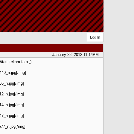
Log In
January 28, 2012 11:14PM
štas keliom foto ;)
40_n.jpg[/img]
6_n.jpg[/img]
2_n.jpg[/img]
4_n.jpg[/img]
7_n.jpg[/img]
77_n.jpg[/img]