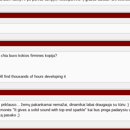
chia buvo kokios firmines kopija?
ill find thousands of hours developing it
p priklauso... žemų pakankamai nemažai, dinamikai labai draugauja su tūriu :)
nės "It gives a solid sound with top end sparkle" kai bus proga padarysiu vide
ką pasako ;)