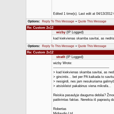
Edited 1 time(s). Last edit at 04/13/201
Options:
Reply To This Message
•
Quote This Message
Re: Custom 2x12
wizby
(IP Logged)
kad kiekvienas skamba savitai, as nedrist
Options:
Reply To This Message
•
Quote This Message
Re: Custom 2x12
stratlt
(IP Logged)
wizby Wrote:
-------------------------------------------------------
> kad kiekvienas skamba savitai, as ned
> gincintis... bet per PA kaikada to savit
> nesigirdi, nes jam nesukuriama galimy
> atsiskleist pakabinus viena mikrafa...
Reiskia pasaulyje dauguma debilai? Žmonė
patikrintas faktas. Nereikia iš paprastų d
Robertas
Midiaudio Ltd.