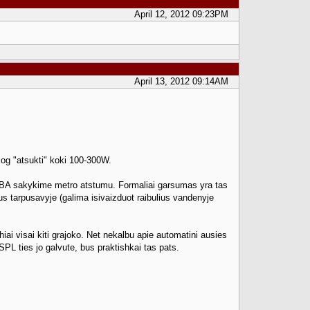
April 12, 2012 09:23PM
April 13, 2012 09:14AM
iog "atsukti" koki 100-300W.
u 50dBA sakykime metro atstumu. Formaliai garsumas yra tas
us tarpusavyje (galima isivaizduot raibulius vandenyje
ai visai kiti grajoko. Net nekalbu apie automatini ausies
 SPL ties jo galvute, bus praktishkai tas pats.