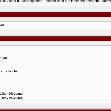
ini vistiek tik viena speakeri... nebent darai nuo kiekvieno speakerio i subm
yra.
s yra.
a... cha cha...
0,file=1453[/img]
0,file=1964[/img]