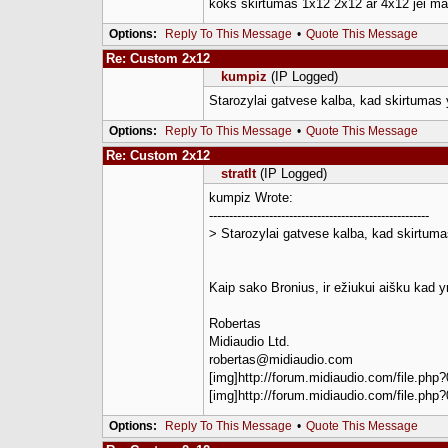
koks skirtumas 1x12 2x12 ar 4x12 jei maik
Options:
Reply To This Message
•
Quote This Message
Re: Custom 2x12
kumpiz
(IP Logged)
Starozylai gatvese kalba, kad skirtumas 
Options:
Reply To This Message
•
Quote This Message
Re: Custom 2x12
stratlt
(IP Logged)
kumpiz Wrote:
-------------------------------------------------------
> Starozylai gatvese kalba, kad skirtuma
Kaip sako Bronius, ir ežiukui aišku kad yr
Robertas
Midiaudio Ltd.
robertas@midiaudio.com
[img]http://forum.midiaudio.com/file.php?
[img]http://forum.midiaudio.com/file.php?
Options:
Reply To This Message
•
Quote This Message