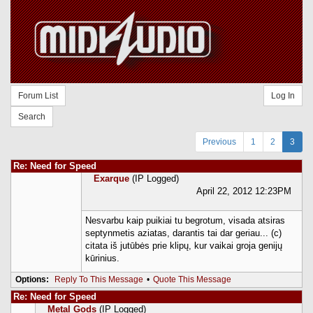
Forum List
Log In
Search
Previous
1
2
3
Re: Need for Speed
Exarque
(IP Logged)
April 22, 2012 12:23PM
Nesvarbu kaip puikiai tu begrotum, visada atsiras
septynmetis aziatas, darantis tai dar geriau... (c)
citata iš jutūbės prie klipų, kur vaikai groja genijų
kūrinius.
Options:
Reply To This Message
•
Quote This Message
Re: Need for Speed
Metal Gods
(IP Logged)