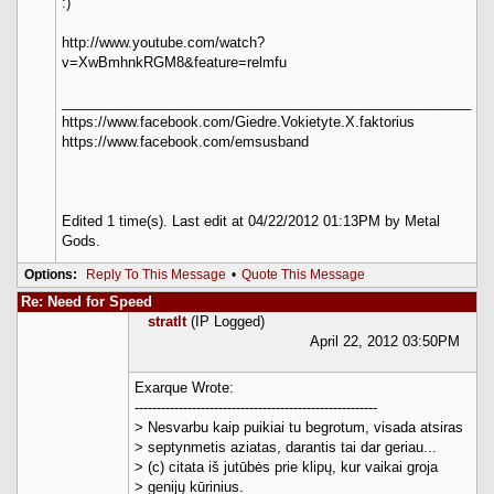
:)
http://www.youtube.com/watch?
v=XwBmhnkRGM8&feature=relmfu
_____________________________________________________
https://www.facebook.com/Giedre.Vokietyte.X.faktorius
https://www.facebook.com/emsusband
Edited 1 time(s). Last edit at 04/22/2012 01:13PM by Metal
Gods.
Options:
Reply To This Message
•
Quote This Message
Re: Need for Speed
stratlt
(IP Logged)
April 22, 2012 03:50PM
Exarque Wrote:
-------------------------------------------------------
> Nesvarbu kaip puikiai tu begrotum, visada atsiras
> septynmetis aziatas, darantis tai dar geriau...
> (c) citata iš jutūbės prie klipų, kur vaikai groja
> genijų kūrinius.