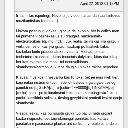
April 22, 2012 01:12PM
Ir tas ir tas ispudingi. Neveltui ju video irasais dalinasi Lietuvos
muzikantiskas forumas :)
Linksta po truputi viskas i gincus del skonio, bet is dalies man
tai primena ir pasnekesius su draugais muzikantais-
elektronscikais (dj, mc ir t.t.). Juk realiai tai viskas yra grazu ir
verta demesio, kas yra grazu. Kazkaip po kazkiek laiko,
kazkokiu budu pradedi atskirti visa tai. Vienas remiasi
techniniais niuansais, kitas teoriniais dalykais, kitas dar kitaip,
bet kas svarbiausia man - tai nenuvalkiotas
skambesys/harmonija, kurios daugiau niekas tokios nepadare.
Klausai muzikos ir nesvarbu kas tu toks, bet jei nors kiek kerti
kaip reikia instrumentuoti, isdelioti balsus ir galu gale tiesiog
parinkti ne [b]GERA[/b], o [color=#FF0000][b]TINKAMA[/b]
[/color] nata - po keliasdesimt tukstanciu kartu isgirstu "tokiu
paciu" klasikiniu soliaku, tiesiog gyvybiskai pradedi ieskot naujo
skambesio.
Visada ieskau kas pumpuotu gruva tuo paciu metu grojant
kazka neiprasto, bet taip skoningai parinkto, kad kartais
pasitaiko ir pasisiause plaukai ant ranku, ir virptelejus sirdele..