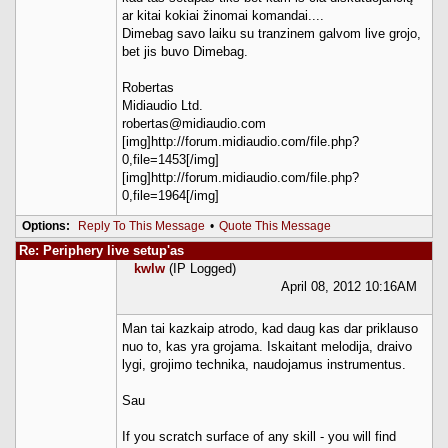
ar kitai kokiai žinomai komandai....
Dimebag savo laiku su tranzinem galvom live grojo,
bet jis buvo Dimebag.
Robertas
Midiaudio Ltd.
robertas@midiaudio.com
[img]http://forum.midiaudio.com/file.php?
0,file=1453[/img]
[img]http://forum.midiaudio.com/file.php?
0,file=1964[/img]
Options:
Reply To This Message
•
Quote This Message
Re: Periphery live setup'as
kwlw
(IP Logged)
April 08, 2012 10:16AM
Man tai kazkaip atrodo, kad daug kas dar priklauso
nuo to, kas yra grojama. Iskaitant melodija, draivo
lygi, grojimo technika, naudojamus instrumentus.
Sau
If you scratch surface of any skill - you will find