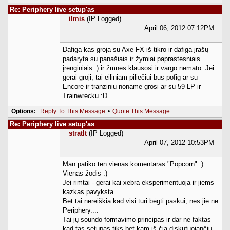
Re: Periphery live setup'as
ilmis
(IP Logged)
April 06, 2012 07:12PM
Dafiga kas groja su Axe FX iš tikro ir dafiga įrašų
padaryta su panašiais ir žymiai paprastesniais
įrenginiais :) ir žmnės klausosi ir vargo nemato. Jei
gerai groji, tai eiliniam piliečiui bus pofig ar su
Encore ir tranziniu noname grosi ar su 59 LP ir
Trainwrecku :D
Options:
Reply To This Message
•
Quote This Message
Re: Periphery live setup'as
stratlt
(IP Logged)
April 07, 2012 10:53PM
Man patiko ten vienas komentaras "Popcorn" :)
Vienas žodis :)
Jei rimtai - gerai kai xebra eksperimentuoja ir jiems
kazkas pavyksta.
Bet tai nereiškia kad visi turi bėgti paskui, nes jie ne
Periphery....
Tai jų soundo formavimo principas ir dar ne faktas
kad tas setupas tiks bet kam iš čia diskutuojančių