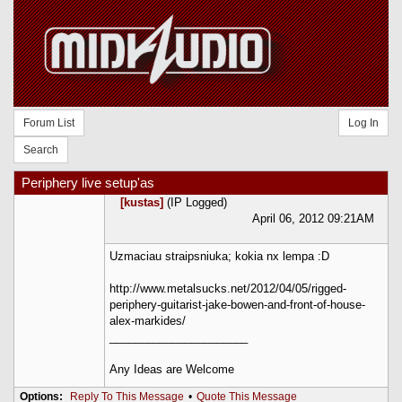
Forum List
Log In
Search
Periphery live setup'as
[kustas]
(IP Logged)
April 06, 2012 09:21AM
Uzmaciau straipsniuka; kokia nx lempa :D
http://www.metalsucks.net/2012/04/05/rigged-
periphery-guitarist-jake-bowen-and-front-of-house-
alex-markides/
______________________
Any Ideas are Welcome
Options:
Reply To This Message
•
Quote This Message