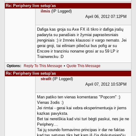
Re: Periphery live setup'as
ilmis
(IP Logged)
April 06, 2012 07:12PM
Dafiga kas groja su Axe FX iš tikro ir dafiga įrašų
padaryta su panašiais ir žymiai paprastesniais
įrenginiais :) ir žmnės klausosi ir vargo nemato. Jei
gerai groji, tai eiliniam piliečiui bus pofig ar su
Encore ir tranziniu noname grosi ar su 59 LP ir
Trainwrecku :D
Options:
Reply To This Message
•
Quote This Message
Re: Periphery live setup'as
stratlt
(IP Logged)
April 07, 2012 10:53PM
Man patiko ten vienas komentaras "Popcorn" :)
Vienas žodis :)
Jei rimtai - gerai kai xebra eksperimentuoja ir jiems
kazkas pavyksta.
Bet tai nereiškia kad visi turi bėgti paskui, nes jie ne
Periphery....
Tai jų soundo formavimo principas ir dar ne faktas
kad tas setupas tiks bet kam iš čia diskutuojančių