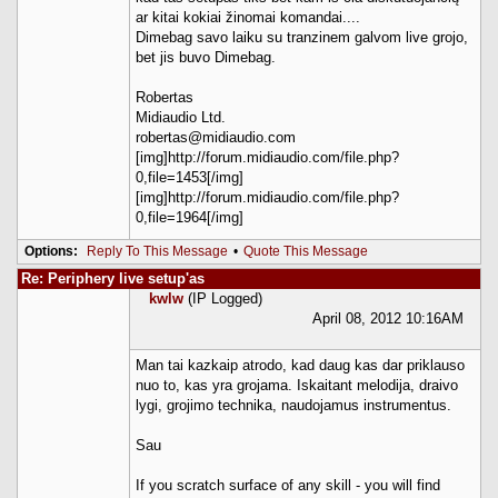
ar kitai kokiai žinomai komandai....
Dimebag savo laiku su tranzinem galvom live grojo,
bet jis buvo Dimebag.
Robertas
Midiaudio Ltd.
robertas@midiaudio.com
[img]http://forum.midiaudio.com/file.php?
0,file=1453[/img]
[img]http://forum.midiaudio.com/file.php?
0,file=1964[/img]
Options:
Reply To This Message
•
Quote This Message
Re: Periphery live setup'as
kwlw
(IP Logged)
April 08, 2012 10:16AM
Man tai kazkaip atrodo, kad daug kas dar priklauso
nuo to, kas yra grojama. Iskaitant melodija, draivo
lygi, grojimo technika, naudojamus instrumentus.
Sau
If you scratch surface of any skill - you will find