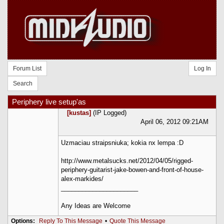
Forum List
Log In
Search
Periphery live setup'as
[kustas]
(IP Logged)
April 06, 2012 09:21AM
Uzmaciau straipsniuka; kokia nx lempa :D
http://www.metalsucks.net/2012/04/05/rigged-
periphery-guitarist-jake-bowen-and-front-of-house-
alex-markides/
______________________
Any Ideas are Welcome
Options:
Reply To This Message
•
Quote This Message