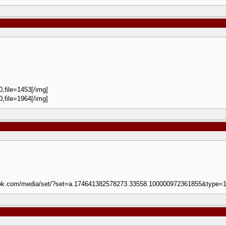
0,file=1453[/img]
0,file=1964[/img]
cebook.com/media/set/?set=a.174641382578273.33558.100000972361855&type=