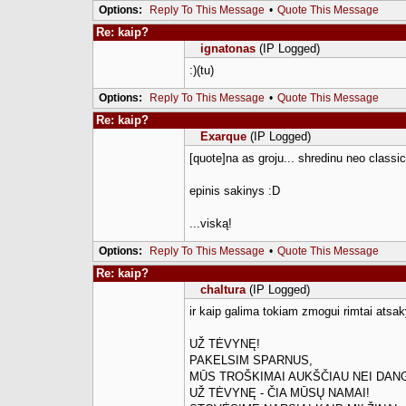
Options:
Reply To This Message
•
Quote This Message
Re: kaip?
ignatonas
(IP Logged)
:)(tu)
Options:
Reply To This Message
•
Quote This Message
Re: kaip?
Exarque
(IP Logged)
[quote]na as groju... shredinu neo classic
epinis sakinys :D
...viską!
Options:
Reply To This Message
•
Quote This Message
Re: kaip?
chaltura
(IP Logged)
ir kaip galima tokiam zmogui rimtai atsak
UŽ TĖVYNĘ!
PAKELSIM SPARNUS,
MŪS TROŠKIMAI AUKŠČIAU NEI DAN
UŽ TĖVYNĘ - ČIA MŪSŲ NAMAI!