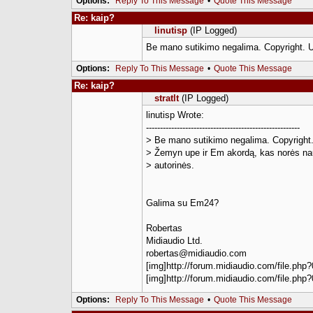
Options:
Reply To This Message
•
Quote This Message
Re: kaip?
linutisp
(IP Logged)
Be mano sutikimo negalima. Copyright. 
Options:
Reply To This Message
•
Quote This Message
Re: kaip?
stratlt
(IP Logged)
linutisp Wrote:
-------------------------------------------------------
> Be mano sutikimo negalima. Copyright
> Žemyn upe ir Em akordą, kas norės na
> autorinės.
Galima su Em24?
Robertas
Midiaudio Ltd.
robertas@midiaudio.com
[img]http://forum.midiaudio.com/file.php?
[img]http://forum.midiaudio.com/file.php?
Options:
Reply To This Message
•
Quote This Message