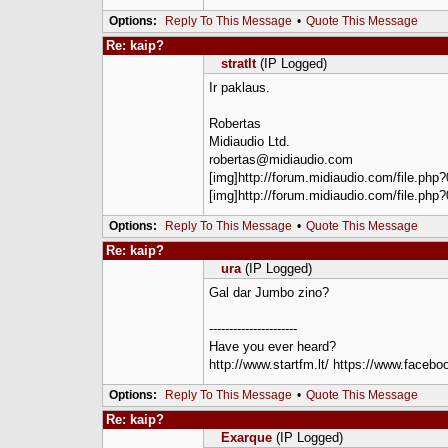
Options:
Reply To This Message
•
Quote This Message
Re: kaip?
stratlt
(IP Logged)
Ir paklaus.
Robertas
Midiaudio Ltd.
robertas@midiaudio.com
[img]http://forum.midiaudio.com/file.php?
[img]http://forum.midiaudio.com/file.php?
Options:
Reply To This Message
•
Quote This Message
Re: kaip?
ura
(IP Logged)
Gal dar Jumbo zino?
----------------------
Have you ever heard?
http://www.startfm.lt/ https://www.fa
Options:
Reply To This Message
•
Quote This Message
Re: kaip?
Exarque
(IP Logged)