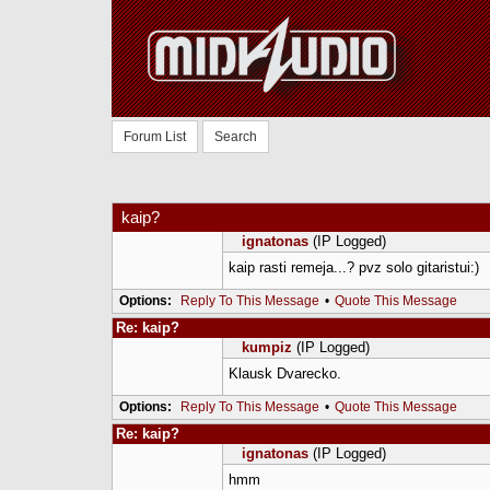
Forum List
Search
kaip?
ignatonas
(IP Logged)
kaip rasti remeja...? pvz solo gitaristui:)
Options:
Reply To This Message
•
Quote This Message
Re: kaip?
kumpiz
(IP Logged)
Klausk Dvarecko.
Options:
Reply To This Message
•
Quote This Message
Re: kaip?
ignatonas
(IP Logged)
hmm