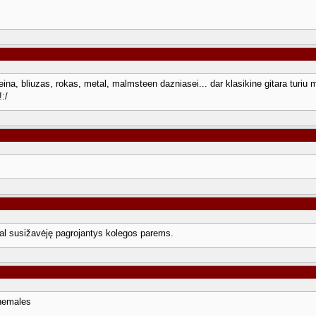
eina, bliuzas, rokas, metal, malmsteen dazniasei... dar klasikine gitara turiu m
!:/
Gal susižavėję pagrojantys kolegos parems.
 nemales