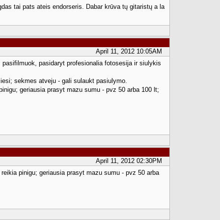
rgdas tai pats ateis endorseris. Dabar krūva tų gitaristų a la
April 11, 2012 10:05AM
pasifilmuok, pasidaryt profesionalia fotosesija ir siulykis
miesi; sekmes atveju - gali sulaukt pasiulymo.
ia pinigu; geriausia prasyt mazu sumu - pvz 50 arba 100 lt;
April 11, 2012 02:30PM
au reikia pinigu; geriausia prasyt mazu sumu - pvz 50 arba