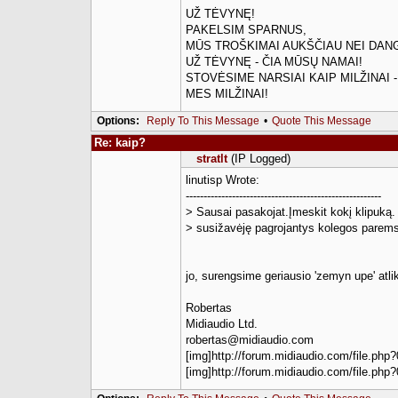
UŽ TĖVYNĘ!
PAKELSIM SPARNUS,
MŪS TROŠKIMAI AUKŠČIAU NEI DAN
UŽ TĖVYNĘ - ČIA MŪSŲ NAMAI!
STOVĖSIME NARSIAI KAIP MILŽINAI -
MES MILŽINAI!
Options:
Reply To This Message
•
Quote This Message
Re: kaip?
stratlt
(IP Logged)
linutisp Wrote:
-------------------------------------------------------
> Sausai pasakojat.Įmeskit kokį klipuką.
> susižavėję pagrojantys kolegos parems
jo, surengsime geriausio 'zemyn upe' atli
Robertas
Midiaudio Ltd.
robertas@midiaudio.com
[img]http://forum.midiaudio.com/file.php?
[img]http://forum.midiaudio.com/file.php?