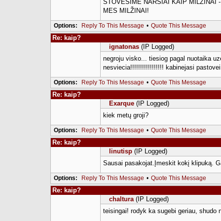
STOVĖSIME NARSIAI KAIP MILŽINAI -
MES MILŽINAI!
Options:
Reply To This Message
•
Quote This Message
Re: kaip?
ignatonas
(IP Logged)
negroju visko... tiesiog pagal nuotaika uz
nesviecia!!!!!!!!!!!!!!!!! kabinejasi pastovei
Options:
Reply To This Message
•
Quote This Message
Re: kaip?
Exarque
(IP Logged)
kiek metų groji?
Options:
Reply To This Message
•
Quote This Message
Re: kaip?
linutisp
(IP Logged)
Sausai pasakojat.Įmeskit kokį klipuką. 
Options:
Reply To This Message
•
Quote This Message
Re: kaip?
chaltura
(IP Logged)
teisingai! rodyk ka sugebi geriau, shudo