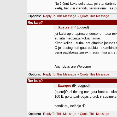
Nu žiūrint koks solistas... jei standartini
kietų, bet visi vienodi, neišsiskiria. Tas
Options:
Reply To This Message
•
Quote This Message
Re: kaip?
[kustas]
(IP Logged)
jei kalbi apie tapima endorseriu - tada re
su sita medziaga kokiai firmai.
Kitas kelias - surink ant gitarinio jotūbe
O jei tiesiog nori gaut babkiu - skambinek
gerai padirbejas ziurek ir susirinksi ant st
_____________________
Any Ideas are Welcome
Options:
Reply To This Message
•
Quote This Message
Re: kaip?
Exarque
(IP Logged)
[quote]O jei tiesiog nori gaut babkiu - sk
100 lt; gerai padirbejas ziurek ir susirinks
bandžiau, neišėjo :D
Options:
Reply To This Message
•
Quote This Message