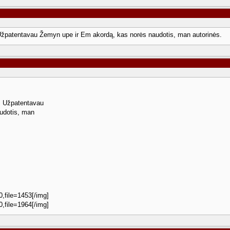
Užpatentavau Žemyn upe ir Em akordą, kas norės naudotis, man autorinės.
. Užpatentavau
udotis, man
0,file=1453[/img]
0,file=1964[/img]