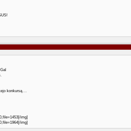
GUS!
 Gal
.
kejo konkursą....
0,file=1453[/img]
0,file=1964[/img]