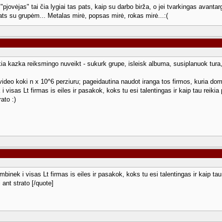
s "pjovėjas" tai čia lygiai tas pats, kaip su darbo birža, o jei tvarkingas avanta
 pats su grupėm... Metalas mirė, popsas mirė, rokas mirė...:(
ikia kazka reiksmingo nuveikt - sukurk grupe, isleisk albuma, susiplanuok tura, 
s video koki n x 10^6 perziuru; pageidautina naudot iranga tos firmos, kuria do
 i visas Lt firmas is eiles ir pasakok, koks tu esi talentingas ir kaip tau reik
rato :)
ambinek i visas Lt firmas is eiles ir pasakok, koks tu esi talentingas ir kaip t
i ant strato [/quote]