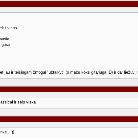
ek i visas
i
iausia
 gerai
t jau ir teisingam žmogui "užtaikyt" (o mažu koks gitariūga :D) ir dar liežuvį mi
assical ir seip viska
nkę.. :))