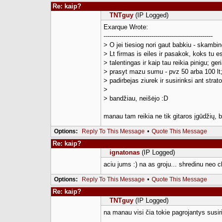
Re: kaip?
TNTguy
(IP Logged)
Exarque Wrote:
-------------------------------------------------------
> O jei tiesiog nori gaut babkiu - skambin
> Lt firmas is eiles ir pasakok, koks tu es
> talentingas ir kaip tau reikia pinigu; ger
> prasyt mazu sumu - pvz 50 arba 100 lt;
> padirbejas ziurek ir susirinksi ant strato
>
> bandžiau, neišėjo :D
manau tam reikia ne tik gitaros įgūdžių, be
Options:
Reply To This Message
•
Quote This Message
Re: kaip?
ignatonas
(IP Logged)
aciu jums :) na as groju... shredinu neo cl
Options:
Reply To This Message
•
Quote This Message
Re: kaip?
TNTguy
(IP Logged)
na manau visi čia tokie pagrojantys susiri