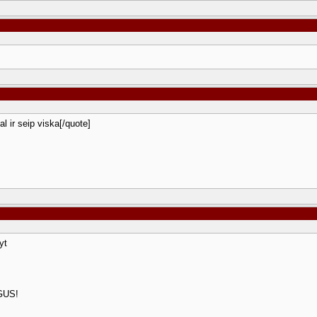
al ir seip viska[/quote]
yt
GUS!