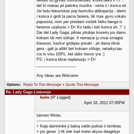
bendui su gyvais instrumentais, kruva beku ir t.t. -
del to manau jei patinka muzika - verta ir i konca eit.
Jei butu lietuviskas pop bumciko atlikejas/ja - ateini
i konca ir girdi ta pacia faniera, tik max gyvu vokalu
papuosta, nors per priedaini vistiek beku banga is
fanieros uzplusta >:D< Ko tada i toki konca eit..? :)
Dar del Lady Gaga; pilnas jotubas koveriu jos dainu
kokiam tik nori stiliuje. Ir nemazai ju visai smagiai
klausosi; kazkur girdejau posaki - jei daina tikrai
gera - gali ja atlikt bet kokiam stiliuje; netaikyciau
cia to visu 100%, bet dalis tiesos yra :)
PS: i konca tikrai neplanuoju >:D<
___________________
Any Ideas are Welcome
Options:
Reply To This Message
•
Quote This Message
Re: Lady Gaga Lietuvoje
kwlw
(IP Logged)
April 18, 2012 07:05PM
lukmen Wrote:
-------------------------------------------------------
> Kaip dainininkė ji balsą valdo puikiai ir tembras
> jos geras :) tik tiek kad mano akyse daugelyje