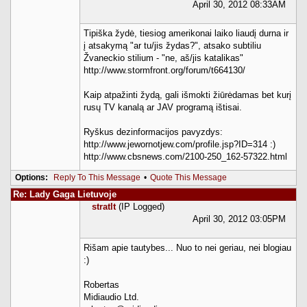
April 30, 2012 08:33AM
Tipiška žydė, tiesiog amerikonai laiko liaudį durna ir
į atsakymą "ar tu/jis žydas?", atsako subtiliu
Žvaneckio stilium - "ne, aš/jis katalikas"
http://www.stormfront.org/forum/t664130/
Kaip atpažinti žydą, gali išmokti žiūrėdamas bet kurį
rusų TV kanalą ar JAV programą ištisai.
Ryškus dezinformacijos pavyzdys:
http://www.jewornotjew.com/profile.jsp?ID=314 :)
http://www.cbsnews.com/2100-250_162-57322.html
Options:
Reply To This Message
•
Quote This Message
Re: Lady Gaga Lietuvoje
stratlt
(IP Logged)
April 30, 2012 03:05PM
Rišam apie tautybes... Nuo to nei geriau, nei blogiau
:)
Robertas
Midiaudio Ltd.