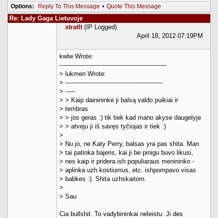
Options:
Reply To This Message
•
Quote This Message
Re: Lady Gaga Lietuvoje
stratlt
(IP Logged)
April 18, 2012 07:19PM
kwlw Wrote:
-------------------------------------------------------
> lukmen Wrote:
> --------------------------------------------------
> -----
> > Kaip dainininkė ji balsą valdo puikiai ir
> tembras
> > jos geras :) tik tiek kad mano akyse daugelyje
> > atveju ji iš savęs tyčiojas ir tiek :)
>
> Nu jo, ne Katy Perry, balsas yra pas shita. Man
> tai patinka bajeris, kai ji be pinigu buvo likusi,
> nes kaip ir pridera ish populiaraus menininko -
> aplinka uzh kostiumus, etc. ishpompavo visas
> babkes :). Shita uzhskaitom.
>
> Sau
Cia bullshit. To vadybininkai neleistu. Ji des