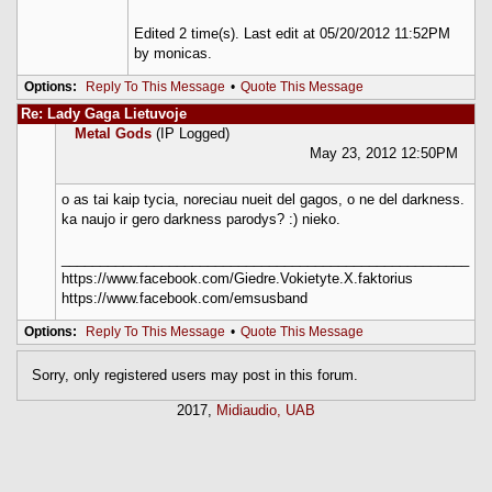
Edited 2 time(s). Last edit at 05/20/2012 11:52PM
by monicas.
Options:
Reply To This Message
•
Quote This Message
Re: Lady Gaga Lietuvoje
Metal Gods
(IP Logged)
May 23, 2012 12:50PM
o as tai kaip tycia, noreciau nueit del gagos, o ne del darkness.
ka naujo ir gero darkness parodys? :) nieko.
_____________________________________________________
https://www.facebook.com/Giedre.Vokietyte.X.faktorius
https://www.facebook.com/emsusband
Options:
Reply To This Message
•
Quote This Message
Sorry, only registered users may post in this forum.
2017,
Midiaudio, UAB