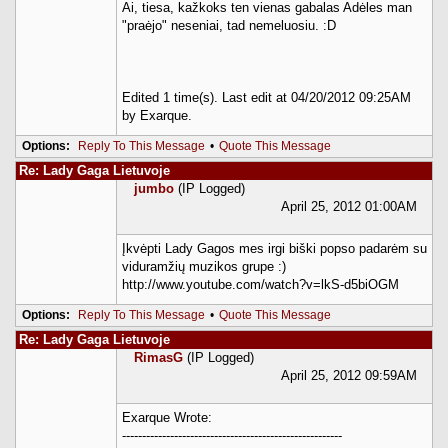
Ai, tiesa, kažkoks ten vienas gabalas Adėles man
"praėjo" neseniai, tad nemeluosiu. :D
Edited 1 time(s). Last edit at 04/20/2012 09:25AM
by Exarque.
Options:
Reply To This Message
•
Quote This Message
Re: Lady Gaga Lietuvoje
jumbo
(IP Logged)
April 25, 2012 01:00AM
Įkvėpti Lady Gagos mes irgi biški popso padarėm su
viduramžių muzikos grupe :)
http://www.youtube.com/watch?v=lkS-d5biOGM
Options:
Reply To This Message
•
Quote This Message
Re: Lady Gaga Lietuvoje
RimasG
(IP Logged)
April 25, 2012 09:59AM
Exarque Wrote:
-------------------------------------------------------