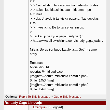
> >
> > Cia bullshit. To vadybininkai neleistu. Ji des
> > auksinius kiausiniussau ir kitiems ir po
> mirties
> > dar. Ji zyde ir tai viską pasako. Tas debetas
> tai
> > investicija. Be to tai senos zinios.
>
> Tai kad ji ne zyde pagal tautybe :) :
> http://www.alljewishlinks.com/is-lady-gaga-jewish/
Nilsas Boras irgi buvo katalikas... So? :) Same
story...
Robertas
Midiaudio Ltd.
robertas@midiaudio.com
[img]http://forum.midiaudio.com/file.php?
0,file=1453[/img]
[img]http://forum.midiaudio.com/file.php?
0,file=1964[/img]
Options:
Reply To This Message
•
Quote This Message
Re: Lady Gaga Lietuvoje
Exarque
(IP Logged)