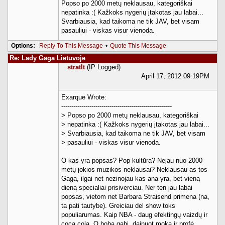
Popso po 2000 metų neklausau, kategoriškai
nepatinka :( Kažkoks nygerių įtakotas jau labai...
Svarbiausia, kad taikoma ne tik JAV, bet visam
pasauliui - viskas visur vienoda.
Options:
Reply To This Message
•
Quote This Message
Re: Lady Gaga Lietuvoje
stratlt
(IP Logged)
April 17, 2012 09:19PM
Exarque Wrote:
-------------------------------------------------------
> Popso po 2000 metų neklausau, kategoriškai
> nepatinka :( Kažkoks nygerių įtakotas jau labai...
> Svarbiausia, kad taikoma ne tik JAV, bet visam
> pasauliui - viskas visur vienoda.
O kas yra popsas? Pop kultūra? Nejau nuo 2000
metų jokios muzikos neklausai? Neklausau as tos
Gaga, ilgai net nezinojau kas ana yra, bet vieną
dieną specialiai prisiverciau. Ner ten jau labai
popsas, vietom net Barbara Straisend primena (na,
ta pati tautybe). Greiciau del show toks
populiarumas. Kaip NBA - daug efektingų vaizdų ir
coca cola. O boba gabi, dainuot moka ir profė.