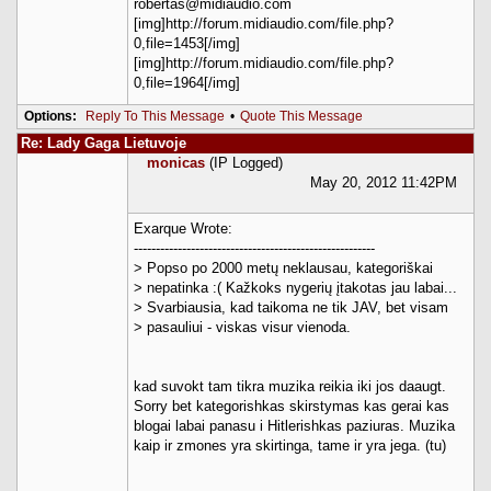
robertas@midiaudio.com
[img]http://forum.midiaudio.com/file.php?
0,file=1453[/img]
[img]http://forum.midiaudio.com/file.php?
0,file=1964[/img]
Options:
Reply To This Message
•
Quote This Message
Re: Lady Gaga Lietuvoje
monicas
(IP Logged)
May 20, 2012 11:42PM
Exarque Wrote:
-------------------------------------------------------
> Popso po 2000 metų neklausau, kategoriškai
> nepatinka :( Kažkoks nygerių įtakotas jau labai...
> Svarbiausia, kad taikoma ne tik JAV, bet visam
> pasauliui - viskas visur vienoda.
kad suvokt tam tikra muzika reikia iki jos daaugt.
Sorry bet kategorishkas skirstymas kas gerai kas
blogai labai panasu i Hitlerishkas paziuras. Muzika
kaip ir zmones yra skirtinga, tame ir yra jega. (tu)