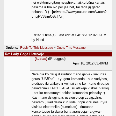
nei elektrinių gitarų neaptinku, aišku būna kartais
pasiima ir brauko per jas bet, tai tada jų garso
nebūna :D ) - [url=http://www.youtube.com/watch?
v=pjPV89imQSc][/url]
Edited 1 time(s). Last edit at 04/18/2012 02:02PM
by Need.
Options:
Reply To This Message
•
Quote This Message
Re: Lady Gaga Lietuvoje
[kustas]
(IP Logged)
April 18, 2012 03:40PM
Nera cia ko daug diskutuot mano galva - sukurtas
geras "UAB'as" - t.y. gera komanda - nuo vadybos,
prodiuso iki atlikejo ir velniai zino ko - kurie dirba po
pavadinimu LADY GAGA; su atlikeja viskas tvarkoj
- bet ko nepastatysi tokios komandos priesaky :)
Kas mane dziugina is uzsienio pop zvaigzdziu:
nesvarbu, kad daina kuri kyla i topu virsunes ir yra
visiska elektronika (bumcikas) - rimtuose
koncertuose ta daina buna aranzuojama gyvam