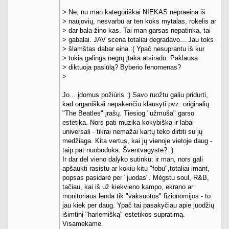
> Ne, nu man kategoriškai NIEKAS nepraeina iš
> naujovių, nesvarbu ar ten koks mytalas, rokelis ar
> dar bala žino kas. Tai man garsas nepatinka, tai
> gabalai. JAV scena totaliai degradavo... Jau toks
> šlamštas dabar eina :( Ypač nesuprantu iš kur
> tokia galinga negrų įtaka atsirado. Paklausa
> diktuoja pasiūlą? Byberio fenomenas?
>
Jo... įdomus požiūris :) Savo ruožtu galiu pridurti,
kad organiškai nepakenčiu klausyti pvz. originalių
"The Beatles" įrašų. Tiesiog "užmuša" garso
estetika. Nors pati muzika kokybiška ir labai
universali - tikrai nemažai kartų teko dirbti su jų
medžiaga. Kita vertus, kai jų vienoje vietoje daug -
taip pat nuobodoka. Šventvagystė? :)
Ir dar dėl vieno dalyko sutinku: ir man, nors gali
apšaukti rasistu ar kokiu kitu "fobu",totaliai imant,
popsas pasidarė per "juodas". Mėgstu soul, R&B,
tačiau, kai iš už kiekvieno kampo, ekrano ar
monitoriaus lenda tik "vaksuotos" fizionomijos - to
jau kiek per daug. Ypač tai pasakyčiau apie juodžių
išimtinį "harlemišką" estetikos supratimą.
Visamekame.