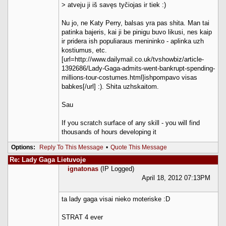
> atveju ji iš savęs tyčiojas ir tiek :)
Nu jo, ne Katy Perry, balsas yra pas shita. Man tai
patinka bajeris, kai ji be pinigu buvo likusi, nes kaip
ir pridera ish populiaraus menininko - aplinka uzh
kostiumus, etc.
[url=http://www.dailymail.co.uk/tvshowbiz/article-
1392686/Lady-Gaga-admits-went-bankrupt-spending-
millions-tour-costumes.html]ishpompavo visas
babkes[/url] :). Shita uzhskaitom.
Sau
If you scratch surface of any skill - you will find
thousands of hours developing it
Options:
Reply To This Message
•
Quote This Message
Re: Lady Gaga Lietuvoje
ignatonas
(IP Logged)
April 18, 2012 07:13PM
ta lady gaga visai nieko moteriske :D
STRAT 4 ever