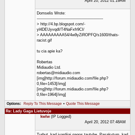
April 20, 2012 01:19AM
Domselis Wrote:
-------------------------------------------------------
> http://4.bp.blogspot.com/-
yl4DEUyvqdI/T4NaFxfr9CI/
> AAAAAAAAA54/4w9yZiROPFQ/s1600/thats-
racist.gif
tu cia apie ka?
Robertas
Midiaudio Ltd.
robertas@midiaudio.com
[img]http://forum.midiaudio.com/file.php?
0,file=1453[/img]
[img]http://forum.midiaudio.com/file.php?
0,file=1964[/img]
Options:
Reply To This Message
•
Quote This Message
Re: Lady Gaga Lietuvoje
kwlw
(IP Logged)
April 20, 2012 07:48AM
Turbut, kad ivardijai gagos tautybe. Pasakytum, kad