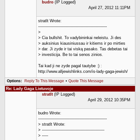
budro
(IP Logged)
April 27, 2012 11:11PM
stratlt Wrote:
-------------------------------------------------------
>
> Cia bullshit. To vadybininkai neleistu. Ji des
> auksinius kiausiniussau ir kitiems ir po mirties
> dar. Ji zyde ir tai viską pasako. Tas debetas tai
> investicija. Be to tai senos zinios.
Tai kad ji ne zyde pagal tautybe :) :
http://www.alljewishlinks.com/is-lady-gaga-jewish/
Options:
Reply To This Message
•
Quote This Message
Re: Lady Gaga Lietuvoje
stratlt
(IP Logged)
April 29, 2012 10:35PM
budro Wrote:
-------------------------------------------------------
> stratlt Wrote:
> --------------------------------------------------
> -----