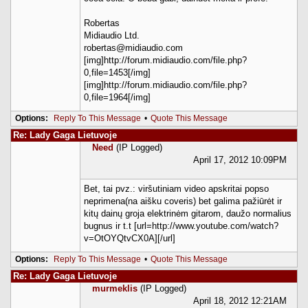
Robertas
Midiaudio Ltd.
robertas@midiaudio.com
[img]http://forum.midiaudio.com/file.php?
0,file=1453[/img]
[img]http://forum.midiaudio.com/file.php?
0,file=1964[/img]
Options:
Reply To This Message
•
Quote This Message
Re: Lady Gaga Lietuvoje
Need
(IP Logged)
April 17, 2012 10:09PM
Bet, tai pvz.: viršutiniam video apskritai popso
neprimena(na aišku coveris) bet galima pažiūrėt ir
kitų dainų groja elektrinėm gitarom, daužo normalius
bugnus ir t.t [url=http://www.youtube.com/watch?
v=OtOYQtvCX0A][/url]
Options:
Reply To This Message
•
Quote This Message
Re: Lady Gaga Lietuvoje
murmeklis
(IP Logged)
April 18, 2012 12:21AM