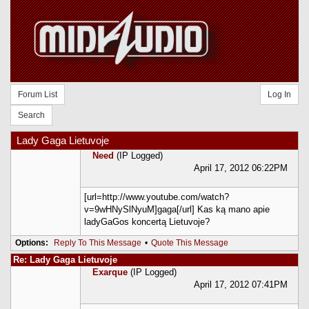
Forum List
Log In
Search
Lady Gaga Lietuvoje
Need
(IP Logged)
April 17, 2012 06:22PM
[url=http://www.youtube.com/watch?
v=9wHNySlNyuM]gaga[/url] Kas ką mano apie
ladyGaGos koncertą Lietuvoje?
Options:
Reply To This Message
•
Quote This Message
Re: Lady Gaga Lietuvoje
Exarque
(IP Logged)
April 17, 2012 07:41PM