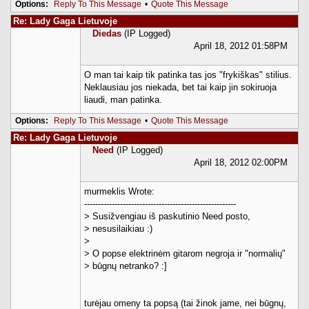
Options:
Reply To This Message
•
Quote This Message
Re: Lady Gaga Lietuvoje
Diedas
(IP Logged)
April 18, 2012 01:58PM
O man tai kaip tik patinka tas jos "frykiškas" stilius.
Neklausiau jos niekada, bet tai kaip jin sokiruoja
liaudi, man patinka.
Options:
Reply To This Message
•
Quote This Message
Re: Lady Gaga Lietuvoje
Need
(IP Logged)
April 18, 2012 02:00PM
murmeklis Wrote:
-------------------------------------------------------
> Susižvengiau iš paskutinio Need posto,
> nesusilaikiau :)
>
> O popse elektrinėm gitarom negroja ir "normalių"
> būgnų netranko? :]
turėjau omeny ta popsą (tai žinok jame, nei būgnų,