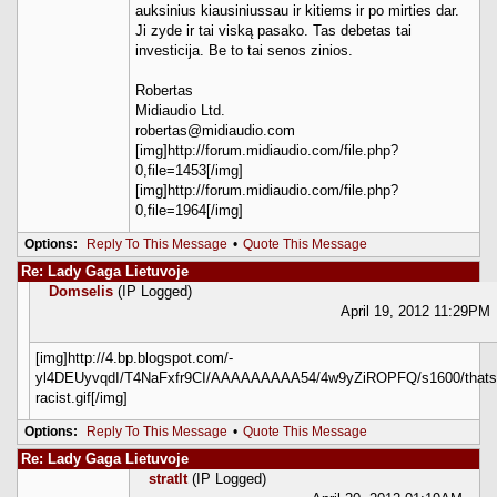
auksinius kiausiniussau ir kitiems ir po mirties dar.
Ji zyde ir tai viską pasako. Tas debetas tai
investicija. Be to tai senos zinios.
Robertas
Midiaudio Ltd.
robertas@midiaudio.com
[img]http://forum.midiaudio.com/file.php?
0,file=1453[/img]
[img]http://forum.midiaudio.com/file.php?
0,file=1964[/img]
Options:
Reply To This Message
•
Quote This Message
Re: Lady Gaga Lietuvoje
Domselis
(IP Logged)
April 19, 2012 11:29PM
[img]http://4.bp.blogspot.com/-
yl4DEUyvqdI/T4NaFxfr9CI/AAAAAAAAA54/4w9yZiROPFQ/s1600/thats
racist.gif[/img]
Options:
Reply To This Message
•
Quote This Message
Re: Lady Gaga Lietuvoje
stratlt
(IP Logged)