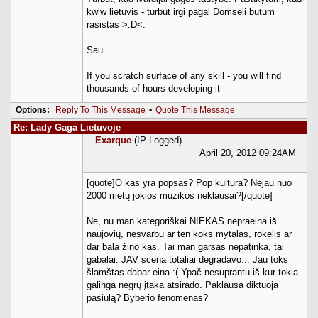
kwlw lietuvis - turbut irgi pagal Domseli butum
rasistas >:D<.
Sau
If you scratch surface of any skill - you will find
thousands of hours developing it
Options:
Reply To This Message
•
Quote This Message
Re: Lady Gaga Lietuvoje
Exarque
(IP Logged)
April 20, 2012 09:24AM
[quote]O kas yra popsas? Pop kultūra? Nejau nuo
2000 metų jokios muzikos neklausai?[/quote]
Ne, nu man kategoriškai NIEKAS nepraeina iš
naujovių, nesvarbu ar ten koks mytalas, rokelis ar
dar bala žino kas. Tai man garsas nepatinka, tai
gabalai. JAV scena totaliai degradavo... Jau toks
šlamštas dabar eina :( Ypač nesuprantu iš kur tokia
galinga negrų įtaka atsirado. Paklausa diktuoja
pasiūlą? Byberio fenomenas?