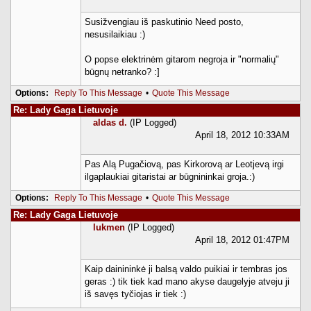
Susižvengiau iš paskutinio Need posto,
nesusilaikiau :)
O popse elektrinėm gitarom negroja ir "normalių"
būgnų netranko? :]
Options:
Reply To This Message
•
Quote This Message
Re: Lady Gaga Lietuvoje
aldas d.
(IP Logged)
April 18, 2012 10:33AM
Pas Alą Pugačiovą, pas Kirkorovą ar Leotjevą irgi
ilgaplaukiai gitaristai ar būgnininkai groja.:)
Options:
Reply To This Message
•
Quote This Message
Re: Lady Gaga Lietuvoje
lukmen
(IP Logged)
April 18, 2012 01:47PM
Kaip dainininkė ji balsą valdo puikiai ir tembras jos
geras :) tik tiek kad mano akyse daugelyje atveju ji
iš savęs tyčiojas ir tiek :)