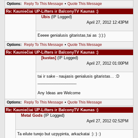
Options:
Reply To This Message
•
Quote This Message
Re: Kauniečiai UP-Lifters ir BalconyTV Kaunas :)
Ubis
(IP Logged)
April 27, 2012 12:43PM
Eeeee genialusis gitaristas,tai as :):):)
Options:
Reply To This Message
•
Quote This Message
Re: Kauniečiai UP-Lifters ir BalconyTV Kaunas :)
[kustas]
(IP Logged)
April 27, 2012 01:00PM
tai ir sake - naujasis genialusis gitaristas... :D
__________________
Any Ideas are Welcome
Options:
Reply To This Message
•
Quote This Message
Re: Kauniečiai UP-Lifters ir BalconyTV Kaunas :)
Metal Gods
(IP Logged)
April 27, 2012 02:52PM
Ta eilute turejo but uzpypinta, arkazkatai :) :) :)