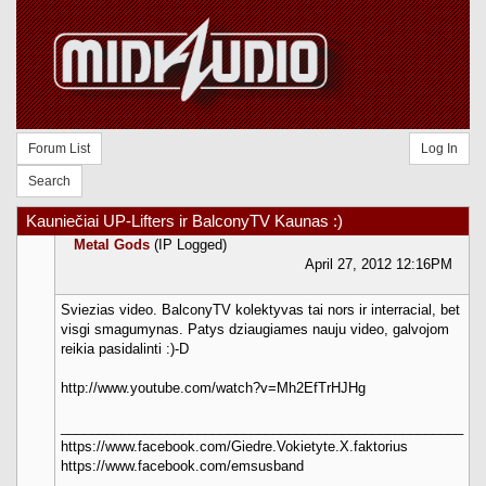
Forum List
Log In
Search
Kauniečiai UP-Lifters ir BalconyTV Kaunas :)
Metal Gods
(IP Logged)
April 27, 2012 12:16PM
Sviezias video. BalconyTV kolektyvas tai nors ir interracial, bet
visgi smagumynas. Patys dziaugiames nauju video, galvojom
reikia pasidalinti :)-D
http://www.youtube.com/watch?v=Mh2EfTrHJHg
_____________________________________________________
https://www.facebook.com/Giedre.Vokietyte.X.faktorius
https://www.facebook.com/emsusband