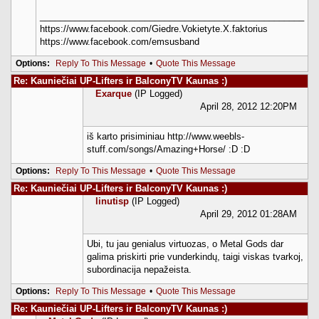
_____________________________________________________
https://www.facebook.com/Giedre.Vokietyte.X.faktorius
https://www.facebook.com/emsusband
Options:
Reply To This Message
•
Quote This Message
Re: Kauniečiai UP-Lifters ir BalconyTV Kaunas :)
Exarque
(IP Logged)
April 28, 2012 12:20PM
iš karto prisiminiau http://www.weebls-
stuff.com/songs/Amazing+Horse/ :D :D
Options:
Reply To This Message
•
Quote This Message
Re: Kauniečiai UP-Lifters ir BalconyTV Kaunas :)
linutisp
(IP Logged)
April 29, 2012 01:28AM
Ubi, tu jau genialus virtuozas, o Metal Gods dar
galima priskirti prie vunderkindų, taigi viskas tvarkoj,
subordinacija nepažeista.
Options:
Reply To This Message
•
Quote This Message
Re: Kauniečiai UP-Lifters ir BalconyTV Kaunas :)