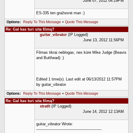
June 07, 2012 04:29PM
ES-335 ten gražesnė man :)
Options:
Reply To This Message
•
Quote This Message
Re: Gal kas turi sita filmą?
guitar_vibrator
(IP Logged)
June 13, 2012 11:56PM
Filmas tikrai neblogas, nes kūrė Mike Judge (Beavis
and Butthead) :)
Edited 1 time(s). Last edit at 06/13/2012 11:57PM
by guitar_vibrator.
Options:
Reply To This Message
•
Quote This Message
Re: Gal kas turi sita filmą?
stratlt
(IP Logged)
June 14, 2012 12:13AM
guitar_vibrator Wrote:
-------------------------------------------------------