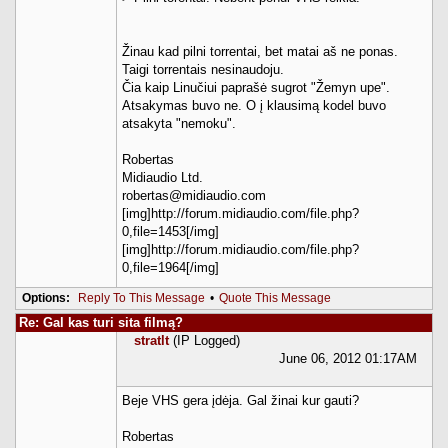
Žinau kad pilni torrentai, bet matai aš ne ponas.
Taigi torrentais nesinaudoju.
Čia kaip Linučiui paprašė sugrot "Žemyn upe".
Atsakymas buvo ne. O į klausimą kodel buvo
atsakyta "nemoku".
Robertas
Midiaudio Ltd.
robertas@midiaudio.com
[img]http://forum.midiaudio.com/file.php?
0,file=1453[/img]
[img]http://forum.midiaudio.com/file.php?
0,file=1964[/img]
Options:
Reply To This Message
•
Quote This Message
Re: Gal kas turi sita filmą?
stratlt
(IP Logged)
June 06, 2012 01:17AM
Beje VHS gera įdėja. Gal žinai kur gauti?
Robertas