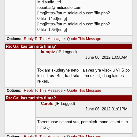
Midiaudio Ltd.
robertas@midiaudio.com
[img]http://forum.midiaudio.com/file.php?
0,file=1453[/img]
[img]http://forum.midiaudio.com/file.php?
0,file=1964[/img]
Options:
Reply To This Message
•
Quote This Message
Re: Gal kas turi sita filmą?
kumpiz
(IP Logged)
June 06, 2012 10:58AM
Tokiam skuduryne netoli laisves yra visokiu VHS po
kelis litus. Bet, kad sita filma uztikt, daug laimes
reikes.
Options:
Reply To This Message
•
Quote This Message
Re: Gal kas turi sita filmą?
Carols
(IP Logged)
June 06, 2012 01:01PM
Torrentuose nelabai yra, pamokyk mane ieskot sito
filmo :)
Options:
Reply To This Message
•
Quote This Message