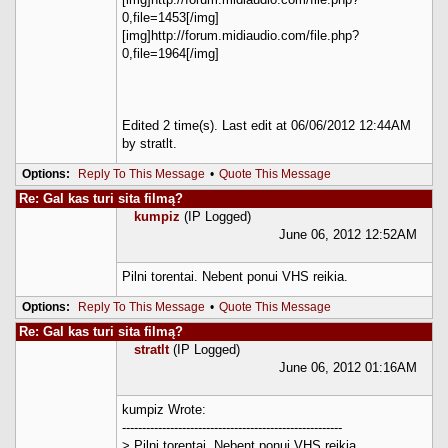
0,file=1453[/img]
[img]http://forum.midiaudio.com/file.php?
0,file=1964[/img]
Edited 2 time(s). Last edit at 06/06/2012 12:44AM
by stratlt.
Options:
Reply To This Message
•
Quote This Message
Re: Gal kas turi sita filmą?
kumpiz
(IP Logged)
June 06, 2012 12:52AM
Pilni torentai. Nebent ponui VHS reikia.
Options:
Reply To This Message
•
Quote This Message
Re: Gal kas turi sita filmą?
stratlt
(IP Logged)
June 06, 2012 01:16AM
kumpiz Wrote:
-------------------------------------------------------
> Pilni torentai. Nebent ponui VHS reikia.