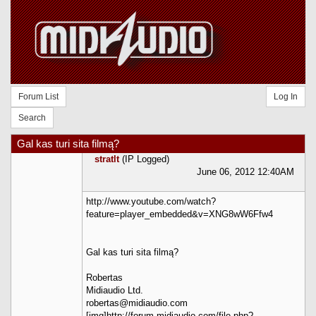
Forum List
Log In
Search
Gal kas turi sita filmą?
stratlt
(IP Logged)
June 06, 2012 12:40AM
http://www.youtube.com/watch?
feature=player_embedded&v=XNG8wW6Ffw4
Gal kas turi sita filmą?
Robertas
Midiaudio Ltd.
robertas@midiaudio.com
[img]http://forum.midiaudio.com/file.php?