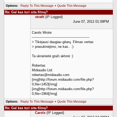
Options:
Reply To This Message
•
Quote This Message
Re: Gal kas turi sita filmą?
stratlt
(IP Logged)
June 07, 2012 01:09PM
Carols Wrote:
-------------------------------------------------------
> Tikėjausi daugiau gitarų. Filmas vertas
> prasukinėjimo, ne kas.. :)
Ta ukrainietė graži aktorė :)
Robertas
Midiaudio Ltd.
robertas@midiaudio.com
[img]http://forum.midiaudio.com/file.php?
0,file=1453[/img]
[img]http://forum.midiaudio.com/file.php?
0,file=1964[/img]
Options:
Reply To This Message
•
Quote This Message
Re: Gal kas turi sita filmą?
Carols
(IP Logged)