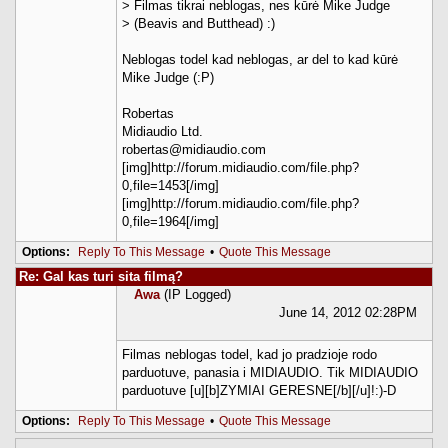
> Filmas tikrai neblogas, nes kūrė Mike Judge
> (Beavis and Butthead) :)
Neblogas todel kad neblogas, ar del to kad kūrė
Mike Judge (:P)
Robertas
Midiaudio Ltd.
robertas@midiaudio.com
[img]http://forum.midiaudio.com/file.php?
0,file=1453[/img]
[img]http://forum.midiaudio.com/file.php?
0,file=1964[/img]
Options:
Reply To This Message
•
Quote This Message
Re: Gal kas turi sita filmą?
Awa
(IP Logged)
June 14, 2012 02:28PM
Filmas neblogas todel, kad jo pradzioje rodo
parduotuve, panasia i MIDIAUDIO. Tik MIDIAUDIO
parduotuve [u][b]ZYMIAI GERESNE[/b][/u]!:)-D
Options:
Reply To This Message
•
Quote This Message