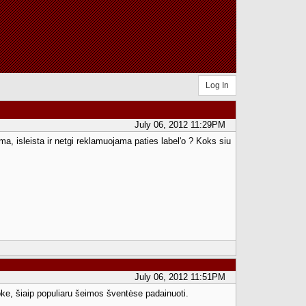
Log In
July 06, 2012 11:29PM
ma, isleista ir netgi reklamuojama paties label'o ? Koks siu
July 06, 2012 11:51PM
raoke, šiaip populiaru šeimos šventėse padainuoti.