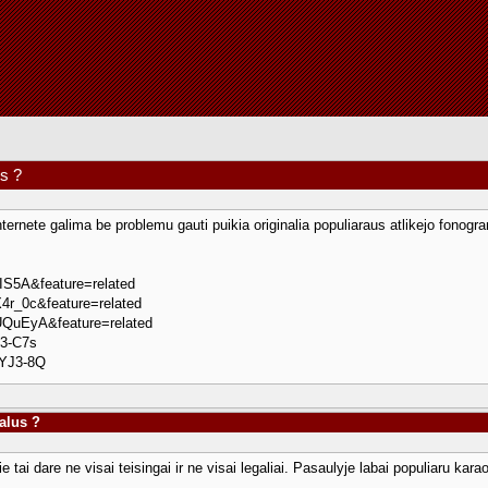
us ?
ternete galima be problemu gauti puikia originalia populiaraus atlikejo fonogra
IS5A&feature=related
4r_0c&feature=related
UQuEyA&feature=related
l3-C7s
3YJ3-8Q
talus ?
ie tai dare ne visai teisingai ir ne visai legaliai. Pasaulyje labai populiaru ka