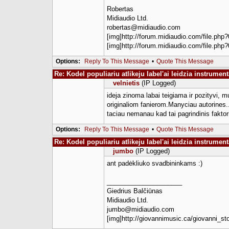
Robertas
Midiaudio Ltd.
robertas@midiaudio.com
[img]http://forum.midiaudio.com/file.php?
[img]http://forum.midiaudio.com/file.php?
Options:
Reply To This Message
•
Quote This Message
Re: Kodel populiariu atlikeju label'ai leidzia instrumen
velnietis
(IP Logged)
ideja zinoma labai teigiama ir pozityvi,
originaliom fanierom.Manyciau autorines...
taciau nemanau kad tai pagrindinis faktori
Options:
Reply To This Message
•
Quote This Message
Re: Kodel populiariu atlikeju label'ai leidzia instrumen
jumbo
(IP Logged)
ant padėkliuko svadbininkams :)
_____________________
Giedrius Balčiūnas
Midiaudio Ltd.
jumbo@midiaudio.com
[img]http://giovannimusic.ca/giovanni_st