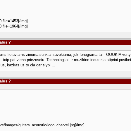
0,file=1453[/img]
0,file=1964[/img]
talus ?
 mums lietuviams zinoma sunkiai suvokiama, juk fonograma tai TOOOKIA vertybe,
 taip pat viena priezasciu. Technologijos ir muzikine industrija stipriai pasike
us, kazkas uz to cia dar slypi ...
talus ?
ore/images/guitars_acoustic/logo_charvel.jpg[/img]