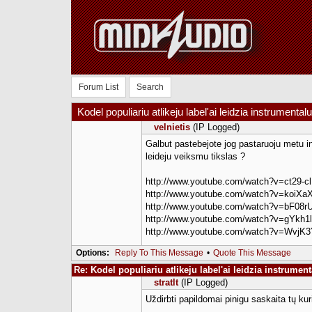
Forum List
Search
Kodel populiariu atlikeju label'ai leidzia instrumental
velnietis
(IP Logged)
Galbut pastebejote jog pastaruoju metu in
leideju veiksmu tikslas ?
http://www.youtube.com/watch?v=ct29-cl
http://www.youtube.com/watch?v=koiXaX
http://www.youtube.com/watch?v=bF08r
http://www.youtube.com/watch?v=gYkh1
http://www.youtube.com/watch?v=WvjK
Options:
Reply To This Message
•
Quote This Message
Re: Kodel populiariu atlikeju label'ai leidzia instrumen
stratlt
(IP Logged)
Uždirbti papildomai pinigu saskaita tų kur