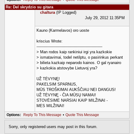
Re: Del skrydzio su gitara
chaltura
(IP Logged)
July 29, 2012 11:35PM
Kauno (Karmelavos) oro uoste
kriscius Wrote:
-------------------------------------------------------
> Man rodos kaip rankiniui irgi yra kazkokie
> ismatavimai, todel netilptu, o pasirinkus perkant
> bilieta kazkaip neparodo kainos. O gal ryanairo
> kazkokia atstovybe Lietuvoj yra?
UŽ TĖVYNĘ!
PAKELSIM SPARNUS,
MŪS TROŠKIMAI AUKŠČIAU NEI DANGUS!
UŽ TĖVYNĘ - ČIA MŪSŲ NAMAI!
STOVĖSIME NARSIAI KAIP MILŽINAI -
MES MILŽINAI!
Options:
Reply To This Message
•
Quote This Message
Sorry, only registered users may post in this forum.