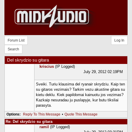
Forum List
Log In
Search
Del skrydzio su gitara
kriscius
(IP Logged)
July 29, 2012 02:19PM
Sveiki. Turiu klausima del ryanair skrydziu. Kaip ten
su gitaros vezimais? Tarkim vezu akustine gitara su
kietu deklu. Kiek papildomai kainuotu jos vezimas?
Kazkaip nesuradau ju puslapyje, kur butu tiksliai
parasyta.
Options:
Reply To This Message
•
Quote This Message
Re: Del skrydzio su gitara
ramil
(IP Logged)