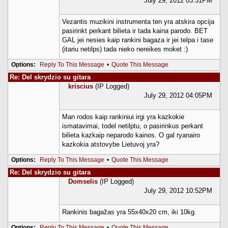
July 29, 2012 03:31PM
Vezantis muzikini instrumenta ten yra atskira opcija
pasirinkt perkant bilieta ir tada kaina parodo. BET
GAL jei nesies kaip rankini bagaza ir jei telpa i tase
(itariu netilps) tada nieko nereikes moket :)
Options:
Reply To This Message
•
Quote This Message
Re: Del skrydzio su gitara
kriscius
(IP Logged)
July 29, 2012 04:05PM
Man rodos kaip rankiniui irgi yra kazkokie
ismatavimai, todel netilptu, o pasirinkus perkant
bilieta kazkaip neparodo kainos. O gal ryanairo
kazkokia atstovybe Lietuvoj yra?
Options:
Reply To This Message
•
Quote This Message
Re: Del skrydzio su gitara
Domselis
(IP Logged)
July 29, 2012 10:52PM
Rankinis bagažas yra 55x40x20 cm, iki 10kg.
Options:
Reply To This Message
•
Quote This Message