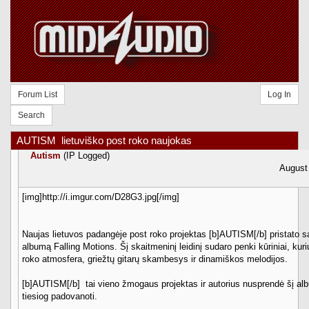
Forum List
Log In
Search
AUTISM  lietuviško post roko naujokas
Autism
(IP Logged)
August
[img]http://i.imgur.com/D28G3.jpg[/img]
Naujas lietuvos padangėje post roko projektas [b]AUTISM[/b] pristato s
albumą Falling Motions. Šį skaitmeninį leidinį sudaro penki kūriniai, ku
roko atmosfera, griežtų gitarų skambesys ir dinamiškos melodijos.
[b]AUTISM[/b]  tai vieno žmogaus projektas ir autorius nusprendė šį a
tiesiog padovanoti.