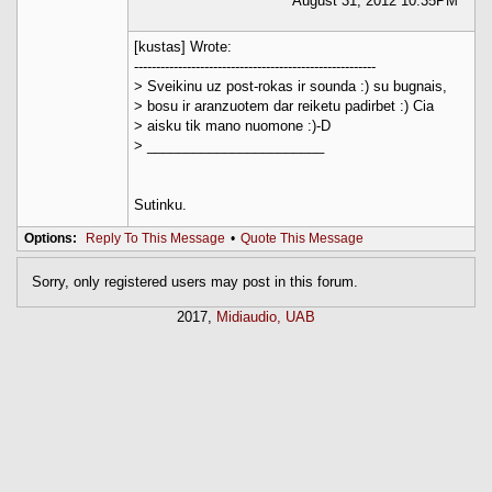
August 31, 2012 10:35PM
[kustas] Wrote:
-------------------------------------------------------
> Sveikinu uz post-rokas ir sounda :) su bugnais,
> bosu ir aranzuotem dar reiketu padirbet :) Cia
> aisku tik mano nuomone :)-D
> _______________________
Sutinku.
Options:
Reply To This Message
•
Quote This Message
Sorry, only registered users may post in this forum.
2017,
Midiaudio, UAB