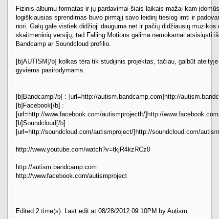
Fizinis albumu formatas ir jų pardavimai šiais laikais mažai kam įdomūs
logiškiausias sprendimas buvo pirmąjį savo leidinį tiesiog imti ir padova
nori. Galų gale vistiek didžioji dauguma net ir pačių didžiausių muzikos
skaitmeninių versijų, tad Falling Motions galima nemokamai atsisiųsti iš
Bandcamp ar Soundcloud profilio.
[b]AUTISM[/b] kolkas tėra tik studijinis projektas, tačiau, galbūt ateityje
gyviems pasirodymams.
[b]Bandcamp[/b] : [url=http://autism.bandcamp.com]http://autism.band
[b]Facebook[/b] :
[url=http://www.facebook.com/autismprojectlt/]http://www.facebook.com/a
[b]Soundcloud[/b] :
[url=http://soundcloud.com/autismproject/]http://soundcloud.com/autismp
http://www.youtube.com/watch?v=tkjR4kzRCz0
http://autism.bandcamp.com
http://www.facebook.com/autismproject
Edited 2 time(s). Last edit at 08/28/2012 09:10PM by Autism.