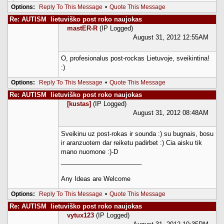
Options:
Reply To This Message
•
Quote This Message
Re: AUTISM  lietuviško post roko naujokas
mastER-R
(IP Logged)
August 31, 2012 12:55AM
O, profesionalus post-rockas Lietuvoje, sveikintina!
:)
Options:
Reply To This Message
•
Quote This Message
Re: AUTISM  lietuviško post roko naujokas
[kustas]
(IP Logged)
August 31, 2012 08:48AM
Sveikinu uz post-rokas ir sounda :) su bugnais, bosu
ir aranzuotem dar reiketu padirbet :) Cia aisku tik
mano nuomone :)-D
_______________________
Any Ideas are Welcome
Options:
Reply To This Message
•
Quote This Message
Re: AUTISM  lietuviško post roko naujokas
vytux123
(IP Logged)