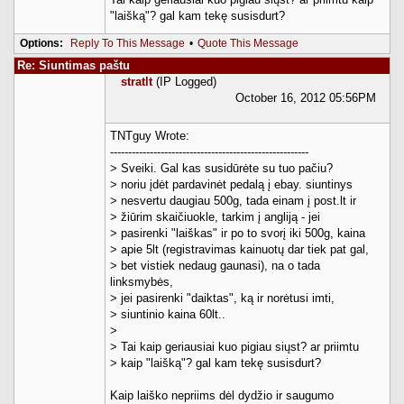
"laišką"? gal kam tekę susisdurt?
Options:
Reply To This Message
•
Quote This Message
Re: Siuntimas paštu
stratlt
(IP Logged)
October 16, 2012 05:56PM
TNTguy Wrote:
-------------------------------------------------------
> Sveiki. Gal kas susidūrėte su tuo pačiu?
> noriu įdėt pardavinėt pedalą į ebay. siuntinys
> nesvertu daugiau 500g, tada einam į post.lt ir
> žiūrim skaičiuokle, tarkim į angliją - jei
> pasirenki "laiškas" ir po to svorį iki 500g, kaina
> apie 5lt (registravimas kainuotų dar tiek pat gal,
> bet vistiek nedaug gaunasi), na o tada
linksmybės,
> jei pasirenki "daiktas", ką ir norėtusi imti,
> siuntinio kaina 60lt..
>
> Tai kaip geriausiai kuo pigiau siųst? ar priimtu
> kaip "laišką"? gal kam tekę susisdurt?
Kaip laiško nepriims dėl dydžio ir saugumo