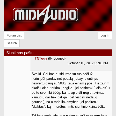
Forum List
Log In
Search
Siuntimas paštu
TNTguy
(IP Logged)
October 16, 2012 05:01PM
Sveiki. Gal kas susidūrėte su tuo pačiu?
noriu įdėt pardavinėt pedalą į ebay. siuntinys
nesvertu daugiau 500g, tada einam į post.lt ir žiūrim
skaičiuokle, tarkim į angliją - jei pasirenki "laiškas" ir
po to svorį iki 500g, kaina apie 5lt (registravimas
kainuotų dar tiek pat gal, bet vistiek nedaug
gaunasi), na o tada linksmybės, jei pasirenki
"daiktas", ką ir norėtusi imti, siuntinio kaina 60lt..
Tai kaip geriausiai kuo pigiau siųst? ar priimtu kaip