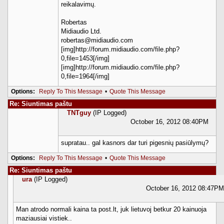
reikalavimų.
Robertas
Midiaudio Ltd.
robertas@midiaudio.com
[img]http://forum.midiaudio.com/file.php?
0,file=1453[/img]
[img]http://forum.midiaudio.com/file.php?
0,file=1964[/img]
Options:
Reply To This Message
•
Quote This Message
Re: Siuntimas paštu
TNTguy
(IP Logged)
October 16, 2012 08:40PM
supratau.. gal kasnors dar turi pigesnių pasiūlymų?
Options:
Reply To This Message
•
Quote This Message
Re: Siuntimas paštu
ura
(IP Logged)
October 16, 2012 08:47PM
Man atrodo normali kaina ta post.lt, juk lietuvoj betkur 20 kainuoja
maziausiai vistiek..