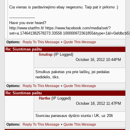
Cia vienas is pardavinejimo ebay negerumu. Taip pat ir pirkimo :)
----------------------
Have you ever heard?
http://www.startfm.lt/ https://www.facebook.com/media/set/?
set=a.174641382578273.33558.100000972361855&type=1&l=0afdbcb5
Options:
Reply To This Message
•
Quote This Message
Re: Siuntimas paštu
linutisp
(IP Logged)
October 16, 2012 10:44PM
Smulkus paketas yra prie laiškų, jei pedalas
nedidelis, tiks.
Options:
Reply To This Message
•
Quote This Message
Re: Siuntimas paštu
Hartke
(IP Logged)
October 18, 2012 11:47PM
Siunciau panasaus dydzio siunta i UK, uz 20lt
Options:
Reply To This Message
•
Quote This Message