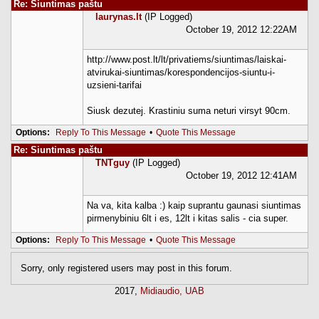
Re: Siuntimas paštu
laurynas.lt
(IP Logged)
October 19, 2012 12:22AM
http://www.post.lt/lt/privatiems/siuntimas/laiskai-
atvirukai-siuntimas/korespondencijos-siuntu-i-
uzsieni-tarifai
Siusk dezutej. Krastiniu suma neturi virsyt 90cm.
Options:
Reply To This Message
•
Quote This Message
Re: Siuntimas paštu
TNTguy
(IP Logged)
October 19, 2012 12:41AM
Na va, kita kalba :) kaip suprantu gaunasi siuntimas
pirmenybiniu 6lt i es, 12lt i kitas salis - cia super.
Options:
Reply To This Message
•
Quote This Message
Sorry, only registered users may post in this forum.
2017,
Midiaudio, UAB