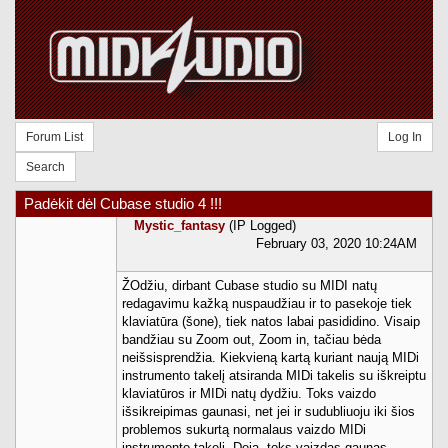
Forum List
Log In
Search
Padėkit dėl Cubase studio 4 !!!
Mystic_fantasy
(IP Logged)
February 03, 2020 10:24AM
ŽOdžiu, dirbant Cubase studio su MIDI natų
redagavimu kažką nuspaudžiau ir to pasekoje tiek
klaviatūra (šone), tiek natos labai pasididino. Visaip
bandžiau su Zoom out, Zoom in, tačiau bėda
neišsisprendžia. Kiekvieną kartą kuriant naują MIDi
instrumento takelį atsiranda MIDi takelis su iškreiptu
klaviatūros ir MIDi natų dydžiu. Toks vaizdo
išsikreipimas gaunasi, net jei ir sudubliuoju iki šios
problemos sukurtą normalaus vaizdo MIDi
instrumento takelį. Deja, toks vaizdas gaunas