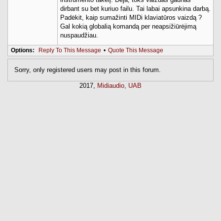
dirbant su bet kuriuo failu. Tai labai apsunkina darbą.
Padėkit, kaip sumažinti MIDi klaviatūros vaizdą ?
Gal kokią globalią komandą per neapsižiūrėjimą
nuspaudžiau.
Options:
Reply To This Message
•
Quote This Message
Sorry, only registered users may post in this forum.
2017,
Midiaudio, UAB