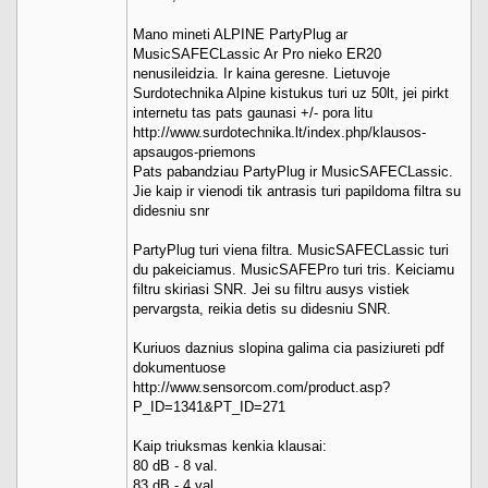
Mano mineti ALPINE PartyPlug ar
MusicSAFECLassic Ar Pro nieko ER20
nenusileidzia. Ir kaina geresne. Lietuvoje
Surdotechnika Alpine kistukus turi uz 50lt, jei pirkt
internetu tas pats gaunasi +/- pora litu
http://www.surdotechnika.lt/index.php/klausos-
apsaugos-priemons
Pats pabandziau PartyPlug ir MusicSAFECLassic.
Jie kaip ir vienodi tik antrasis turi papildoma filtra su
didesniu snr
PartyPlug turi viena filtra. MusicSAFECLassic turi
du pakeiciamus. MusicSAFEPro turi tris. Keiciamu
filtru skiriasi SNR. Jei su filtru ausys vistiek
pervargsta, reikia detis su didesniu SNR.
Kuriuos daznius slopina galima cia pasiziureti pdf
dokumentuose
http://www.sensorcom.com/product.asp?
P_ID=1341&PT_ID=271
Kaip triuksmas kenkia klausai:
80 dB - 8 val.
83 dB - 4 val.