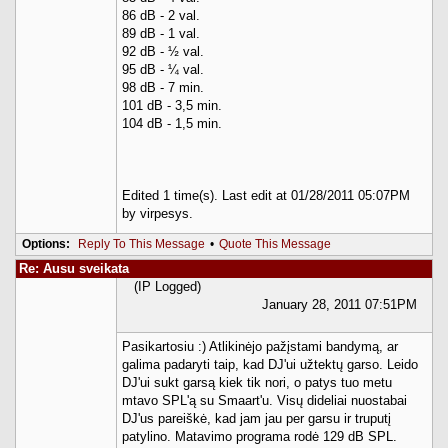
86 dB - 2 val.
89 dB - 1 val.
92 dB - ½ val.
95 dB - ¼ val.
98 dB - 7 min.
101 dB - 3,5 min.
104 dB - 1,5 min.
Edited 1 time(s). Last edit at 01/28/2011 05:07PM
by virpesys.
Options:
Reply To This Message
•
Quote This Message
Re: Ausu sveikata
(IP Logged)
January 28, 2011 07:51PM
Pasikartosiu :) Atlikinėjo pažįstami bandymą, ar
galima padaryti taip, kad DJ'ui užtektų garso. Leido
DJ'ui sukt garsą kiek tik nori, o patys tuo metu
mtavo SPL'ą su Smaart'u. Visų dideliai nuostabai
DJ'us pareiškė, kad jam jau per garsu ir truputį
patylino. Matavimo programa rodė 129 dB SPL.