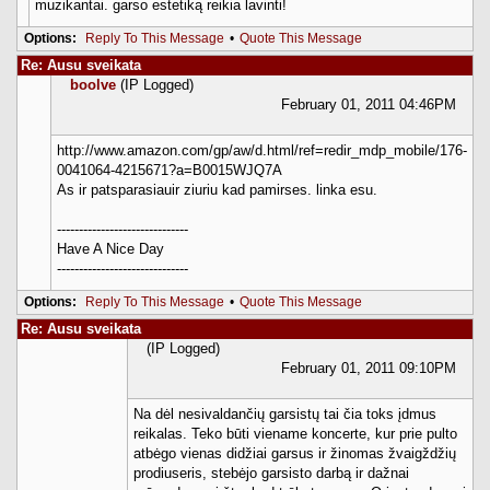
muzikantai. garso estetiką reikia lavinti!
Options:
Reply To This Message
•
Quote This Message
Re: Ausu sveikata
boolve
(IP Logged)
February 01, 2011 04:46PM
http://www.amazon.com/gp/aw/d.html/ref=redir_mdp_mobile/176-
0041064-4215671?a=B0015WJQ7A
As ir patsparasiauir ziuriu kad pamirses. linka esu.
------------------------------
Have A Nice Day
------------------------------
Options:
Reply To This Message
•
Quote This Message
Re: Ausu sveikata
(IP Logged)
February 01, 2011 09:10PM
Na dėl nesivaldančių garsistų tai čia toks įdmus
reikalas. Teko būti viename koncerte, kur prie pulto
atbėgo vienas didžiai garsus ir žinomas žvaigždžių
prodiuseris, stebėjo garsisto darbą ir dažnai