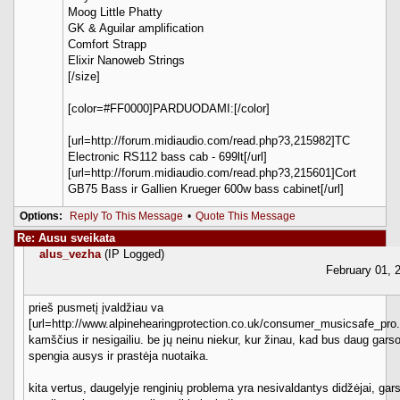
Moog Little Phatty
GK & Aguilar amplification
Comfort Strapp
Elixir Nanoweb Strings
[/size]
[color=#FF0000]PARDUODAMI:[/color]
[url=http://forum.midiaudio.com/read.php?3,215982]TC
Electronic RS112 bass cab - 699lt[/url]
[url=http://forum.midiaudio.com/read.php?3,215601]Cort
GB75 Bass ir Gallien Krueger 600w bass cabinet[/url]
Options:
Reply To This Message
•
Quote This Message
Re: Ausu sveikata
alus_vezha
(IP Logged)
February 01,
prieš pusmetį įvaldžiau va
[url=http://www.alpinehearingprotection.co.uk/consumer_musicsafe_pro.h
kamščius ir nesigailiu. be jų neinu niekur, kur žinau, kad bus daug garso
spengia ausys ir prastėja nuotaika.
kita vertus, daugelyje renginių problema yra nesivaldantys didžėjai, garsi