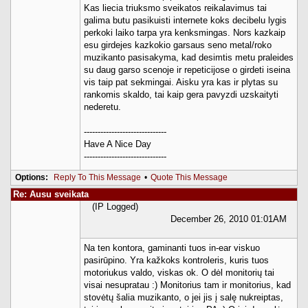
Kas liecia triuksmo sveikatos reikalavimus tai
galima butu pasikuisti internete koks decibelu lygis
perkoki laiko tarpa yra kenksmingas. Nors kazkaip
esu girdejes kazkokio garsaus seno metal/roko
muzikanto pasisakyma, kad desimtis metu praleides
su daug garso scenoje ir repeticijose o girdeti iseina
vis taip pat sekmingai. Aisku yra kas ir plytas su
rankomis skaldo, tai kaip gera pavyzdi uzskaityti
nederetu.
------------------------------
Have A Nice Day
------------------------------
Options:
Reply To This Message
•
Quote This Message
Re: Ausu sveikata
(IP Logged)
December 26, 2010 01:01AM
Na ten kontora, gaminanti tuos in-ear viskuo
pasirūpino. Yra kažkoks kontroleris, kuris tuos
motoriukus valdo, viskas ok. O dėl monitorių tai
visai nesupratau :) Monitorius tam ir monitorius, kad
stovėtų šalia muzikanto, o jei jis į salę nukreiptas,