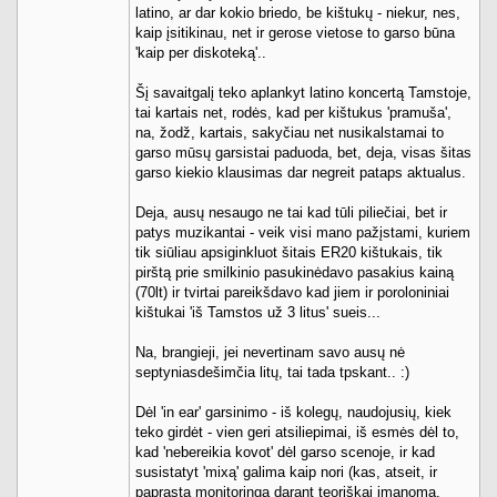
latino, ar dar kokio briedo, be kištukų - niekur, nes,
kaip įsitikinau, net ir gerose vietose to garso būna
'kaip per diskoteką'..
Šį savaitgalį teko aplankyt latino koncertą Tamstoje,
tai kartais net, rodės, kad per kištukus 'pramuša',
na, žodž, kartais, sakyčiau net nusikalstamai to
garso mūsų garsistai paduoda, bet, deja, visas šitas
garso kiekio klausimas dar negreit pataps aktualus.
Deja, ausų nesaugo ne tai kad tūli piliečiai, bet ir
patys muzikantai - veik visi mano pažįstami, kuriem
tik siūliau apsiginkluot šitais ER20 kištukais, tik
pirštą prie smilkinio pasukinėdavo pasakius kainą
(70lt) ir tvirtai pareikšdavo kad jiem ir poroloniniai
kištukai 'iš Tamstos už 3 litus' sueis...
Na, brangieji, jei nevertinam savo ausų nė
septyniasdešimčia litų, tai tada tpskant.. :)
Dėl 'in ear' garsinimo - iš kolegų, naudojusių, kiek
teko girdėt - vien geri atsiliepimai, iš esmės dėl to,
kad 'nebereikia kovot' dėl garso scenoje, ir kad
susistatyt 'mixą' galima kaip nori (kas, atseit, ir
paprastą monitoringą darant teoriškai įmanoma,