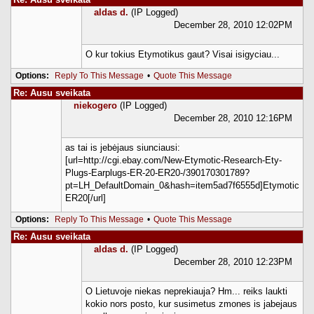
aldas d.
(IP Logged)
December 28, 2010 12:02PM
O kur tokius Etymotikus gaut? Visai isigyciau...
Options:
Reply To This Message
•
Quote This Message
Re: Ausu sveikata
niekogero
(IP Logged)
December 28, 2010 12:16PM
as tai is jebėjaus siunciausi:
[url=http://cgi.ebay.com/New-Etymotic-Research-Ety-
Plugs-Earplugs-ER-20-ER20-/390170301789?
pt=LH_DefaultDomain_0&hash=item5ad7f6555d]Etymotic
ER20[/url]
Options:
Reply To This Message
•
Quote This Message
Re: Ausu sveikata
aldas d.
(IP Logged)
December 28, 2010 12:23PM
O Lietuvoje niekas neprekiauja? Hm... reiks laukti
kokio nors posto, kur susimetus zmones is jabejaus