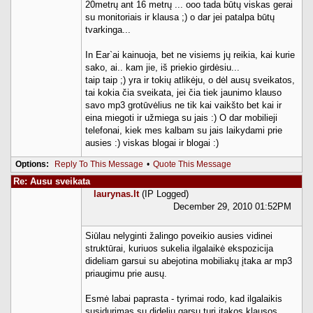
20metrų ant 16 metrų ... ooo tada būtų viskas gerai
su monitoriais ir klausa ;) o dar jei patalpa būtų
tvarkinga...
In Ear`ai kainuoja, bet ne visiems jų reikia, kai kurie
sako, ai.. kam jie, iš priekio girdėsiu...
taip taip ;) yra ir tokių atlikėju, o dėl ausų sveikatos,
tai kokia čia sveikata, jei čia tiek jaunimo klauso
savo mp3 grotūvėlius ne tik kai vaikšto bet kai ir
eina miegoti ir užmiega su jais :) O dar mobilieji
telefonai, kiek mes kalbam su jais laikydami prie
ausies :) viskas blogai ir blogai :)
Options:
Reply To This Message
•
Quote This Message
Re: Ausu sveikata
laurynas.lt
(IP Logged)
December 29, 2010 01:52PM
Siūlau nelyginti žalingo poveikio ausies vidinei
struktūrai, kuriuos sukelia ilgalaikė ekspozicija
dideliam garsui su abejotina mobiliakų įtaka ar mp3
priaugimu prie ausų.
Esmė labai paprasta - tyrimai rodo, kad ilgalaikis
susidurimas su dideliu garsu turi įtakos klausos