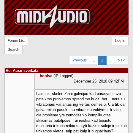
Forum List
Log In
Search
Previous
1
2
3
Next
Re: Ausu sveikata
boolve
(IP Logged)
December 25, 2010 09:42PM
Laimiuz, skelei. Zinai galvojau kad parasysi savo
pateiktos problemos sprendimo buda, bet... nors su
vibratoriais variantas irgi vertas demesio. Cia tik dar
galva reikia pasukti su vibratoriu valdymu. Ir visgi
cia problema yra zemodaznio komplikuotas
sklidimas patalpose. Tai reiskia kad bosisto
monitoriu ir kuba reikia statyti kazkur saleje ir ieskoti
tinkamos vietos, taip pat kaip ir bugnaciaus?