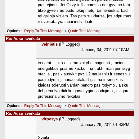
prastėjimui. Jei Ozzy ir Richardsas dar gyvi po tam
tikro gyvenimo būdo tokių metų, tai nereiškia, kad
tai galioja visiem. Tas pats su klausa, jos stiprumas
ir sveikata yra labai individuali.
Options:
Reply To This Message
•
Quote This Message
Re: Ausu sveikata
velnietis
(IP Logged)
January 04, 2011 07:10AM
in earai - liuks atlikimo kokybei pagerinti , taciau
energetikos prasme kazko ima trukti, man pernelyg
steriliai, pasiklausykit pvz U2 naujesniu ir senesniu
pasirodymu , manau kitakart galima ir smulkias
klaidas toleruoti vardan bendro pasirodymo , aisku
del pernelyg didelio garso lygio naudojimo , cia jau
profesionalumo reikalas
Options:
Reply To This Message
•
Quote This Message
Re: Ausu sveikata
virpesys
(IP Logged)
January 28, 2011 01:43PM
Sveiki,