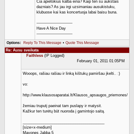
Cia apietokius kalba eina? Kaip ten su aukstais
dazniais? As jau irgi uzsimaniau ausukistuku,
klubuose kai kas koncertuoja labai baisu buna.
------------------------------
Have A Nice Day
------------------------------
Options:
Reply To This Message
•
Quote This Message
Re: Ausu sveikata
Faithless
(IP Logged)
February 01, 2011 01:05PM
Wooops, rašiau rašiau ir linką kištukų pamiršau įkelti.. :)
vo:
http://www.klausosaparatai.lt/Klausos_apsaugos_priemones/
žemiau truputį paeinat tam puslapy ir matysit.
Kažkur ten turėtų būt nuoroda į gamintojo saitą.
_______________________________________
[size=x-medium]
Mayones Jabba 5