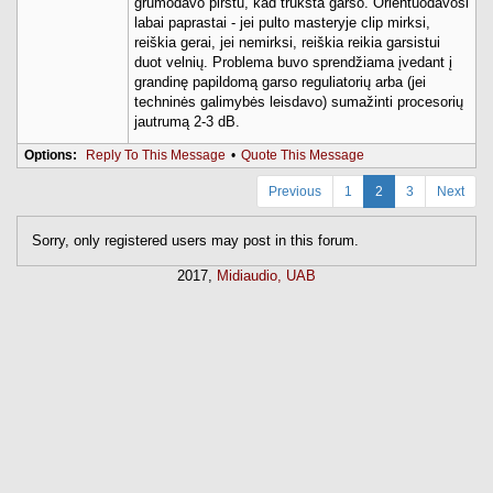
grūmodavo pirštu, kad trūksta garso. Orientuodavosi
labai paprastai - jei pulto masteryje clip mirksi,
reiškia gerai, jei nemirksi, reiškia reikia garsistui
duot velnių. Problema buvo sprendžiama įvedant į
grandinę papildomą garso reguliatorių arba (jei
techninės galimybės leisdavo) sumažinti procesorių
jautrumą 2-3 dB.
Options:
Reply To This Message
•
Quote This Message
Previous
1
2
3
Next
Sorry, only registered users may post in this forum.
2017,
Midiaudio, UAB