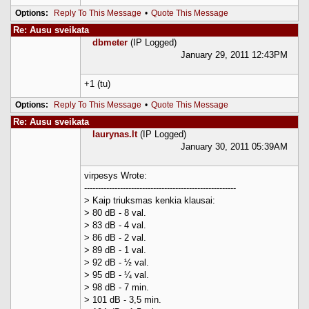
Options:
Reply To This Message
•
Quote This Message
Re: Ausu sveikata
dbmeter
(IP Logged)
January 29, 2011 12:43PM
+1 (tu)
Options:
Reply To This Message
•
Quote This Message
Re: Ausu sveikata
laurynas.lt
(IP Logged)
January 30, 2011 05:39AM
virpesys Wrote:
-------------------------------------------------------
> Kaip triuksmas kenkia klausai:
> 80 dB - 8 val.
> 83 dB - 4 val.
> 86 dB - 2 val.
> 89 dB - 1 val.
> 92 dB - ½ val.
> 95 dB - ¼ val.
> 98 dB - 7 min.
> 101 dB - 3,5 min.