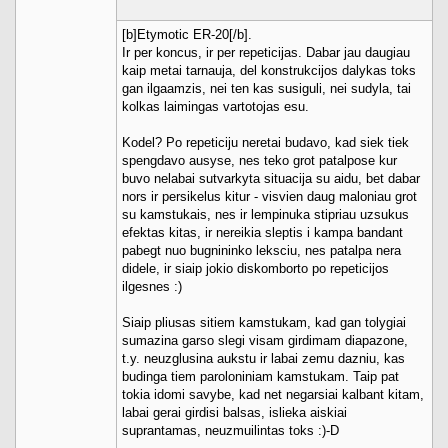
[b]Etymotic ER-20[/b].
Ir per koncus, ir per repeticijas. Dabar jau daugiau
kaip metai tarnauja, del konstrukcijos dalykas toks
gan ilgaamzis, nei ten kas susiguli, nei sudyla, tai
kolkas laimingas vartotojas esu.
Kodel? Po repeticiju neretai budavo, kad siek tiek
spengdavo ausyse, nes teko grot patalpose kur
buvo nelabai sutvarkyta situacija su aidu, bet dabar
nors ir persikelus kitur - visvien daug maloniau grot
su kamstukais, nes ir lempinuka stipriau uzsukus
efektas kitas, ir nereikia sleptis i kampa bandant
pabegt nuo bugnininko leksciu, nes patalpa nera
didele, ir siaip jokio diskomborto po repeticijos
ilgesnes :)
Siaip pliusas sitiem kamstukam, kad gan tolygiai
sumazina garso slegi visam girdimam diapazone,
t.y. neuzglusina aukstu ir labai zemu dazniu, kas
budinga tiem paroloniniam kamstukam. Taip pat
tokia idomi savybe, kad net negarsiai kalbant kitam,
labai gerai girdisi balsas, islieka aiskiai
suprantamas, neuzmuilintas toks :)-D