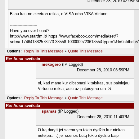
December 28, 2010 02:08PM
Bijau kas ne electron reikia, o VISA arba VISA Virtuon
----------------------
Have you ever heard?
http://www.startfm.lt/ https://www.facebook.com/media/set/?
set=a.174641382578273.33558.100000972361855&type=1&l=0afdbcb5
Options:
Reply To This Message
•
Quote This Message
Re: Ausu sveikata
niekogero
(IP Logged)
December 28, 2010 03:59PM
oi, kad mane kur gibsonasi kitaiskas, susipainiojau,
Virtuono reikia, aciu uz pataisyma ura :S
Options:
Reply To This Message
•
Quote This Message
Re: Ausu sveikata
spamas
(IP Logged)
December 28, 2010 11:40PM
O ką daryti jei scena yra tokio dydžio kur niekas
netelpa... :) jei scenos būtų tokio dydžio kaip