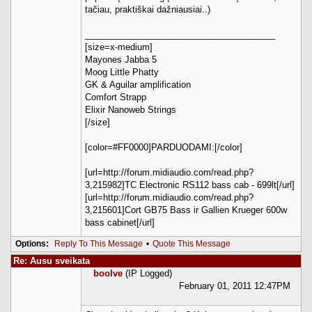
tačiau, praktiškai dažniausiai..)
_______________________________________
[size=x-medium]
Mayones Jabba 5
Moog Little Phatty
GK & Aguilar amplification
Comfort Strapp
Elixir Nanoweb Strings
[/size]
[color=#FF0000]PARDUODAMI:[/color]
[url=http://forum.midiaudio.com/read.php?
3,215982]TC Electronic RS112 bass cab - 699lt[/url]
[url=http://forum.midiaudio.com/read.php?
3,215601]Cort GB75 Bass ir Gallien Krueger 600w
bass cabinet[/url]
Options:
Reply To This Message
•
Quote This Message
Re: Ausu sveikata
boolve
(IP Logged)
February 01, 2011 12:47PM