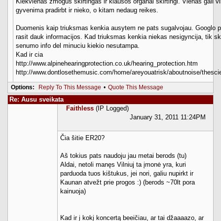
Kiekvienas žmogus skirtingas ir klausos organai skirtingi. Vienas gali v
gyvenima pradirbt ir nieko, o kitam nedaug reikes.
Duomenis kaip triuksmas kenkia ausytem ne pats sugalvojau. Googlo pa
rasit dauk informacijos. Kad triuksmas kenkia niekas nesigyncija, tik sk
senumo info del minuciu kiekio nesutampa.
Kad ir cia
http://www.alpinehearingprotection.co.uk/hearing_protection.htm
http://www.dontlosethemusic.com/home/areyouatrisk/aboutnoise/thesci
Options:
Reply To This Message
•
Quote This Message
Re: Ausu sveikata
Faithless
(IP Logged)
January 31, 2011 11:24PM
Čia šitie ER20?
Aš tokius pats naudoju jau metai berods (tu)
Aldai, netoli manęs Vilniuj ta įmonė yra, kuri
parduoda tuos kištukus, jei nori, galiu nupirkt ir
Kaunan atvežt prie progos :) (berods ~70lt pora
kainuoja)
Kad ir į kokį koncertą beeičiau, ar tai džaaaazo, ar