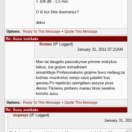
> 104 dB - 1,5 min.
O iš kur šitie duomenys?
dėkui
Options:
Reply To This Message
•
Quote This Message
Re: Ausu sveikata
Kostas
(IP Logged)
January 31, 2011 07:21AM
Man tai daugelio pasisakymai primine mokykos
laikus, kai grojom estradiniam
ansamblyje.Profesionalumo grojime buvo nedaug,tai
kožnas muzikorius norejo save pateikti kuo
garsiau.Po repeticiju spengdavo ausyse puse
dienos.Tikriems profams manau tikrai nereikia
kimstis ausu.
Options:
Reply To This Message
•
Quote This Message
Re: Ausu sveikata
virpesys
(IP Logged)
January 31, 20