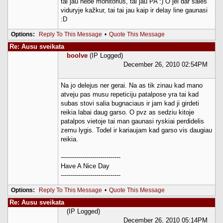
tai jau nebe monitorius, tai jau PA :) O jei dar salės
viduryje kažkur, tai tai jau kaip ir delay line gaunasi
:D
Options:
Reply To This Message
•
Quote This Message
Re: Ausu sveikata
boolve
(IP Logged)
December 26, 2010 02:54PM
Na jo delejus ner gerai. Na as tik zinau kad mano
atveju pas musu repeticiju patalpose yra tai kad
subas stovi salia bugnaciaus ir jam kad ji girdeti
reikia labai daug garso. O pvz as sedziu kitoje
patalpos vietoje tai man gaunasi ryskiai perdidelis
zemu lygis. Todel ir kariaujam kad garso vis daugiau
reikia.
------------------------------
Have A Nice Day
------------------------------
Options:
Reply To This Message
•
Quote This Message
Re: Ausu sveikata
(IP Logged)
December 26, 2010 05:14PM