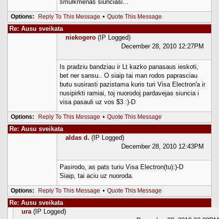
smulkmenas siunciasi...
Options:
Reply To This Message
•
Quote This Message
Re: Ausu sveikata
niekogero
(IP Logged)
December 28, 2010 12:27PM
Is pradziu bandziau ir Lt kazko panasaus ieskoti,
bet ner sansu.. O siaip tai man rodos paprasciau
butu susirasti pazistama kuris turi Visa Electron'a ir
nusipirkti ramiai, toj nuorodoj pardavejas siuncia i
visa pasauli uz vos $3 :)-D
Options:
Reply To This Message
•
Quote This Message
Re: Ausu sveikata
aldas d.
(IP Logged)
December 28, 2010 12:43PM
Pasirodo, as pats turiu Visa Electron(tu):)-D
Siaip, tai aciu uz nuoroda.
Options:
Reply To This Message
•
Quote This Message
Re: Ausu sveikata
ura
(IP Logged)