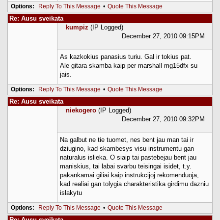
Options:
Reply To This Message
•
Quote This Message
Re: Ausu sveikata
kumpiz
(IP Logged)
December 27, 2010 09:15PM
As kazkokius panasius turiu. Gal ir tokius pat.
Ale gitara skamba kaip per marshall mg15dfx su
jais.
Options:
Reply To This Message
•
Quote This Message
Re: Ausu sveikata
niekogero
(IP Logged)
December 27, 2010 09:32PM
Na galbut ne tie tuomet, nes bent jau man tai ir
dziugino, kad skambesys visu instrumentu gan
naturalus islieka. O siaip tai pastebejau bent jau
maniskius, tai labai svarbu teisingai isidet, t.y.
pakankamai giliai kaip instrukcijoj rekomenduoja,
kad realiai gan tolygia charakteristika girdimu dazniu
islakytu
Options:
Reply To This Message
•
Quote This Message
Re: Ausu sveikata