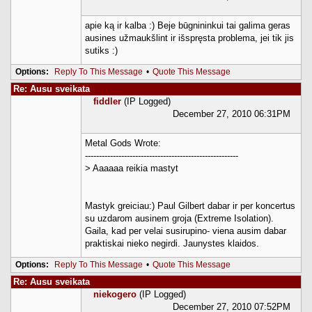
apie ką ir kalba :) Beje būgnininkui tai galima geras
ausines užmaukšlint ir išspręsta problema, jei tik jis
sutiks :)
Options:
Reply To This Message
•
Quote This Message
Re: Ausu sveikata
fiddler
(IP Logged)
December 27, 2010 06:31PM
Metal Gods Wrote:
-------------------------------------------------------
> Aaaaaa reikia mastyt
Mastyk greiciau:) Paul Gilbert dabar ir per koncertus
su uzdarom ausinem groja (Extreme Isolation).
Gaila, kad per velai susirupino- viena ausim dabar
praktiskai nieko negirdi. Jaunystes klaidos.
Options:
Reply To This Message
•
Quote This Message
Re: Ausu sveikata
niekogero
(IP Logged)
December 27, 2010 07:52PM